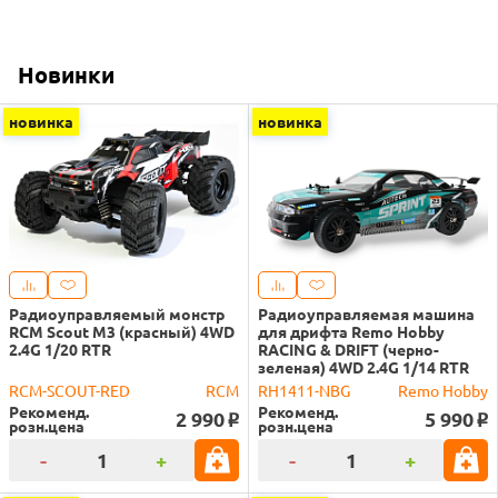
Новинки
новинка
новинка
Радиоуправляемый монстр
Радиоуправляемая машина
RCM Scout M3 (красный) 4WD
для дрифта Remo Hobby
2.4G 1/20 RTR
RACING & DRIFT (черно-
зеленая) 4WD 2.4G 1/14 RTR
RCM-SCOUT-RED
RCM
RH1411-NBG
Remo Hobby
Рекоменд.
Рекоменд.
2 990
5 990
o
o
розн.цена
розн.цена
-
+
-
+