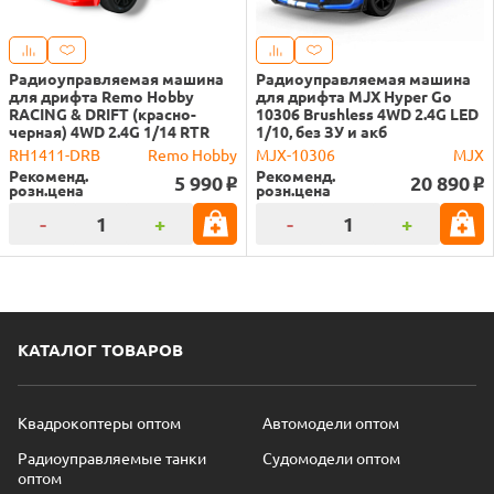
Радиоуправляемая машина
Радиоуправляемая машина
для дрифта Remo Hobby
для дрифта MJX Hyper Go
RACING & DRIFT (красно-
10306 Brushless 4WD 2.4G LED
черная) 4WD 2.4G 1/14 RTR
1/10, без ЗУ и акб
RH1411-DRB
Remo Hobby
MJX-10306
MJX
Рекоменд.
Рекоменд.
5 990
20 890
o
o
розн.цена
розн.цена
-
+
-
+
КАТАЛОГ ТОВАРОВ
Квадрокоптеры оптом
Автомодели оптом
Радиоуправляемые танки
Судомодели оптом
оптом