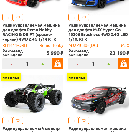
Радиоуправляемая машина
Радиоуправляемая машина
для дрифта Remo Hobby
для дрифта MJX Hyper Go
RACING & DRIFT (красно-
10306 Brushless 4WD 2.4G LED
черная) 4WD 2.4G 1/14 RTR
1/10, RTR
RH1411-DRB
Remo Hobby
MJX-10306(DC)
MJX
Рекоменд.
Рекоменд.
5 990
23 190
o
o
розн.цена
розн.цена
-
+
-
+
новинка
новинка
Радиоуправляемый монстр
Радиоуправляемая машина