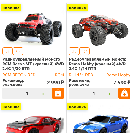
новинка
новинка
Радиоуправляемый монстр
Радиоуправляемый монстр
RCM Recon MT (красный) 4WD
Remo Hobby (красный) 4WD
2.4G 1/20 RTR
2.4G 1/14 RTR
RCM-RECON-RED
RCM
RH1431-RED
Remo Hobby
Рекоменд.
Рекоменд.
2 990
7 590
o
o
розн.цена
розн.цена
-
+
-
+
новинка
новинка