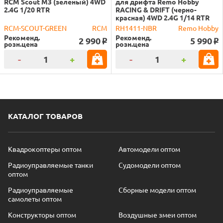
RCM Scout M3 (зеленый) 4WD
для дрифта Remo Hobby
2.4G 1/20 RTR
RACING & DRIFT (черно-
красная) 4WD 2.4G 1/14 RTR
RCM-SCOUT-GREEN
RCM
RH1411-NBR
Remo Hobby
Рекоменд.
Рекоменд.
2 990
5 990
o
o
розн.цена
розн.цена
-
+
-
+
КАТАЛОГ ТОВАРОВ
Квадрокоптеры оптом
Автомодели оптом
Радиоуправляемые танки
Судомодели оптом
оптом
Радиоуправляемые
Сборные модели оптом
самолеты оптом
Конструкторы оптом
Воздушные змеи оптом