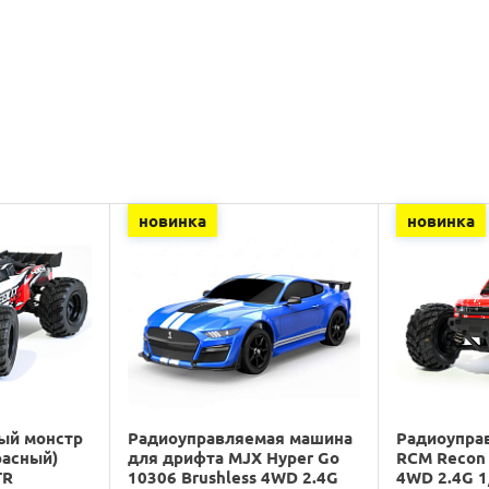
новинка
новинка
ый монстр
Радиоуправляемая машина
Радиоупра
расный)
для дрифта MJX Hyper Go
RCM Recon 
TR
10306 Brushless 4WD 2.4G
4WD 2.4G 1