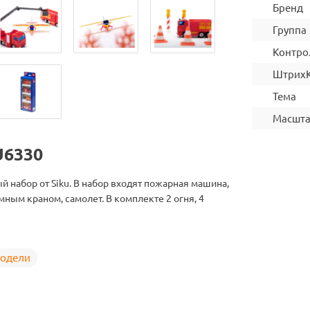
Бренд
Группа
Контро
Штрих
Тема
Масшт
U6330
 набор от Siku. В набор входят пожарная машина,
мным краном, самолет. В комплекте 2 огня, 4
одели