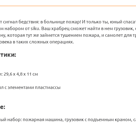
т сигнал бедствия: в больнице пожар! И только ты, юный спаса
 набором от siku. Ваш храбрец сможет найти в нем грузовик
у, которая тут же займется тушением пожара, и самолет для
века в таких сложных операциях.
тики:
 29,6 x 4,8 x 11 см
лл с элементами пластмассы
е:
ый набор: пожарная машина, грузовик с подъемным краном, 