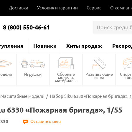
Доставка
Условия и гарантии
Сервис
О компан
8 (800) 550-46-61
тупления
Новинки
Хиты продаж
Распро
одели
Игрушки
Сборные
Развивающие
Спор
модели,
игры
то
материалы
Масштабные модели
/
Набор Siku 6330 «Пожарная бригада», 1
ku 6330 «Пожарная бригада», 1/55
6330
Оставить отзыв