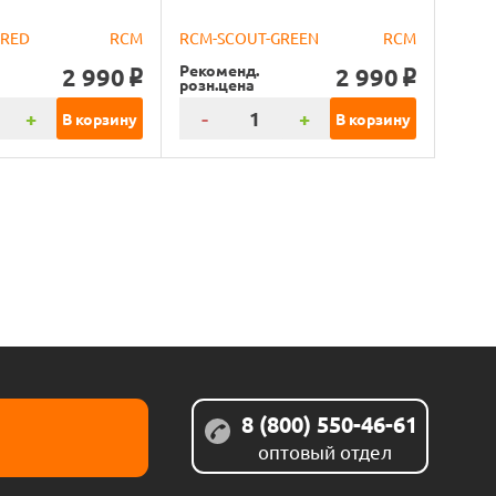
-RED
RCM
RCM-SCOUT-GREEN
RCM
Рекоменд.
2 990
2 990
o
o
розн.цена
+
-
+
В корзину
В корзину
8 (800) 550-46-61
оптовый отдел