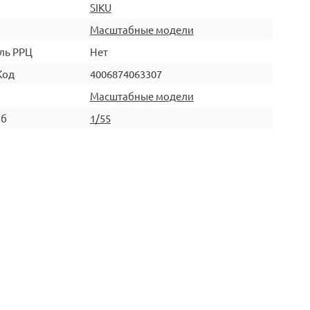
SIKU
Масштабные модели
ль РРЦ
Нет
Код
4006874063307
Масштабные модели
аб
1/55