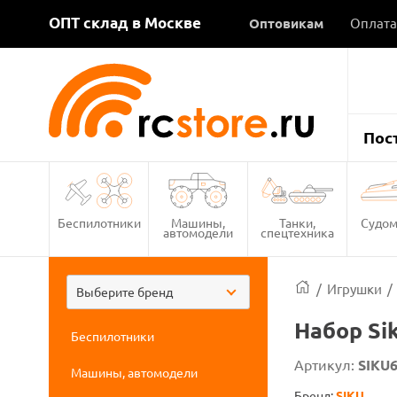
ОПТ склад в Москве
Оптовикам
Оплата
Пос
Беспилотники
Машины,
Танки,
Судом
автомодели
спецтехника
/
Игрушки
/
Выберите бренд
Набор Si
Беспилотники
Артикул:
SIKU
Машины, автомодели
Бренд:
SIKU