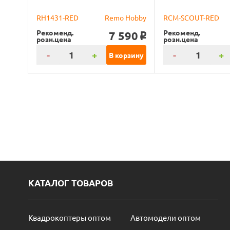
RH1431-RED
Remo Hobby
RCM-SCOUT-RED
Рекоменд.
Рекоменд.
7 590
o
розн.цена
розн.цена
-
+
-
+
В корзину
КАТАЛОГ ТОВАРОВ
Квадрокоптеры оптом
Автомодели оптом