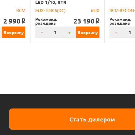
LED 1/10, RTR
RCM
MJX-10306(DC)
MJX
RCM-RECON
Рекоменд.
Рекоменд.
2 990
23 190
o
o
розн.цена
розн.цена
-
+
-
В корзину
В корзину
Стать дилером