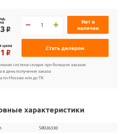
нд.
Нет в
на
33
наличии
o
я цена
Стать дилером
31
o
льная система скидок при больших заказах
а в день получения заказа
а по Москве или до ТК
овные характеристики
л
SIKU6330