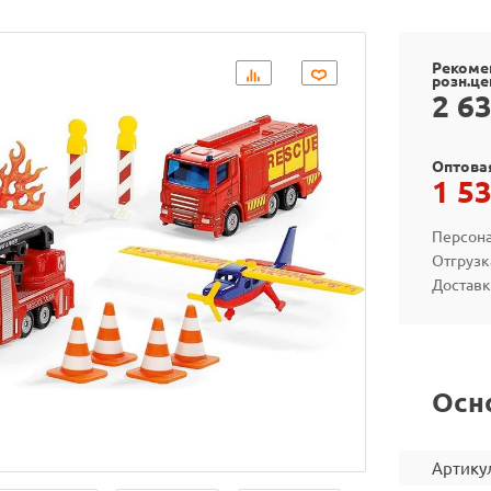
Рекоме
розн.це
2 6
Оптова
1 5
Персона
Отгрузк
Доставк
Осн
Артику