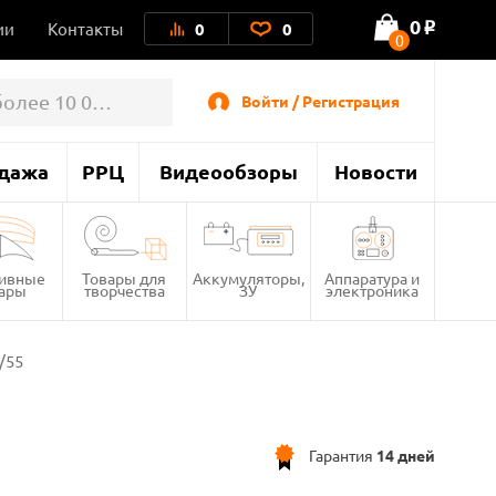
0
ии
Контакты
0
0
o
0
Войти / Регистрация
дажа
РРЦ
Видеообзоры
Новости
тивные
Товары для
Аккумуляторы,
Аппаратура и
вары
творчества
ЗУ
электроника
/55
Гарантия
14 дней