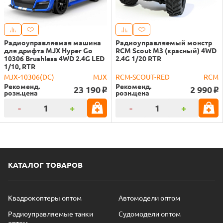
Радиоуправляемая машина
Радиоуправляемый монстр
для дрифта MJX Hyper Go
RCM Scout M3 (красный) 4WD
10306 Brushless 4WD 2.4G LED
2.4G 1/20 RTR
1/10, RTR
MJX-10306(DC)
MJX
RCM-SCOUT-RED
RCM
Рекоменд.
Рекоменд.
23 190
2 990
o
o
розн.цена
розн.цена
-
+
-
+
КАТАЛОГ ТОВАРОВ
Квадрокоптеры оптом
Автомодели оптом
Радиоуправляемые танки
Судомодели оптом
оптом