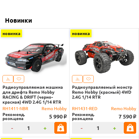
Новинки
новинка
новинка
Радиоуправляемая машина
Радиоуправляемый монстр
для дрифта Remo Hobby
Remo Hobby (красный) 4WD
RACING & DRIFT (черно-
2.4G 1/14 RTR
красная) 4WD 2.4G 1/14 RTR
RH1411-NBR
Remo Hobby
RH1431-RED
Remo Hobby
Рекоменд.
Рекоменд.
5 990
7 590
o
o
розн.цена
розн.цена
-
+
-
+