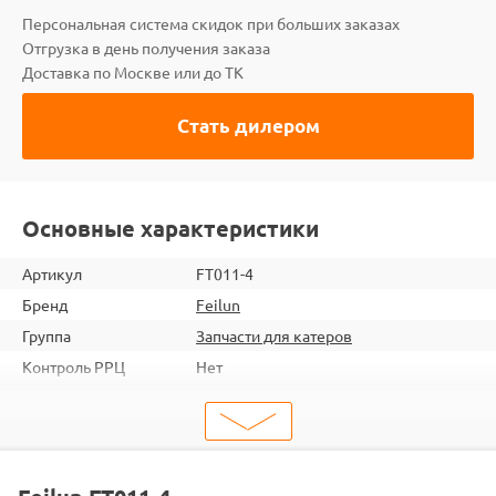
Персональная система скидок при больших заказах
Отгрузка в день получения заказа
Доставка по Москве или до ТК
Стать дилером
Основные характеристики
Артикул
FT011-4
Бренд
Feilun
Группа
Запчасти для катеров
Контроль РРЦ
Нет
ШтрихКод
2000000050324
Тип
Запчасти для судомоделей
Тип запчасти
Рулевое управление
Подходит
FT011