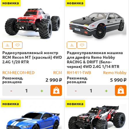
новинка
новинка
Радиоуправляемый монстр
Радиоуправляемая машина
RCM Recon MT (красный) 4WD
для дрифта Remo Hobby
2.4G 1/20 RTR
RACING & DRIFT (бело-
черная) 4WD 2.4G 1/14 RTR
RCM-RECON-RED
RCM
RH1411-TWB
Remo Hobby
Рекоменд.
Рекоменд.
2 990
5 990
o
o
розн.цена
розн.цена
-
+
-
+
новинка
новинка