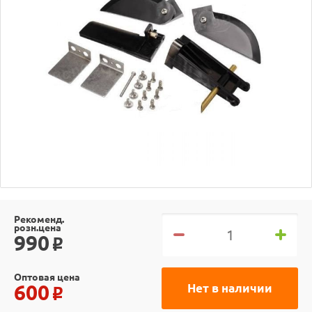
Рекоменд.
розн.цена
990
o
Оптовая цена
600
Нет в наличии
o