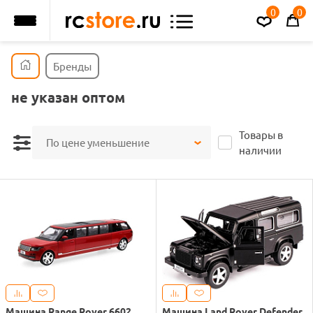
0
0
Бренды
не указан оптом
Товары в
По цене уменьшение
наличии
Машина Range Rover 6602
Машина Land Rover Defender