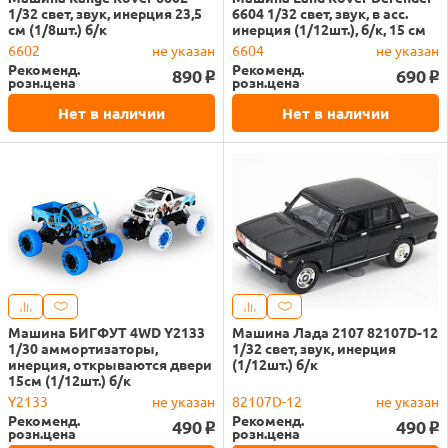
1/32 свет, звук, инерция 23,5
6604 1/32 свет, звук, в асс.
см (1/8шт.) б/к
инерция (1/12шт.), б/к, 15 см
6602
не указан
6604
не указан
Рекоменд.
Рекоменд.
890
690
o
o
розн.цена
розн.цена
Нет в наличии
Нет в наличии
Машина БИГФУТ 4WD Y2133
Машина Лада 2107 82107D-12
1/30 аммортизаторы,
1/32 свет, звук, инерция
инерция, открываются двери
(1/12шт.) б/к
15см (1/12шт.) б/к
Y2133
не указан
82107D-12
не указан
Рекоменд.
Рекоменд.
490
490
o
o
розн.цена
розн.цена