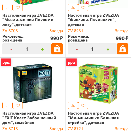
Настольная игра ZVEZDA
Настольная игра ZVEZDA
"Ми-ми-мишки Пикник в
"Фиксики. Починялки",
лесу", детская
детская
ZV-8708
Звезда
ZV-8931
Звезда
Рекоменд.
Рекоменд.
990
990
o
o
розн.цена
розн.цена
-
+
-
+
ррц
ррц
Настольная игра ZVEZDA
Настольная игра ZVEZDA
"EXIT Квест. Заброшенный
"Ми-ми-мишки Большая
дом", семейная
стройка", детская
ZV-8718
Звезда
ZV-8721
Звезда