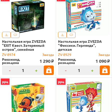
Настольная игра ZVEZDA
Настольная игра ZVEZDA
"EXIT Квест. Затерянный
"Фиксики. Гирлянда",
остров", семейная
детская
ZV-8974
Звезда
ZV-8929
Звезда
Рекоменд.
Рекоменд.
1 290
1 090
o
o
розн.цена
розн.цена
-
+
-
+
ррц
ррц