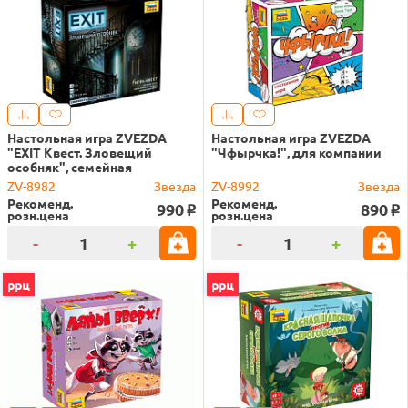
Настольная игра ZVEZDA
Настольная игра ZVEZDA
"EXIT Квест. Зловещий
"Чфырчка!", для компании
особняк", семейная
ZV-8982
Звезда
ZV-8992
Звезда
Рекоменд.
Рекоменд.
990
890
o
o
розн.цена
розн.цена
-
+
-
+
ррц
ррц