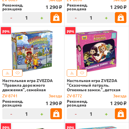
Рекоменд.
Рекоменд.
1 290
1 290
o
o
розн.цена
розн.цена
-
+
-
+
ррц
ррц
Настольная игра ZVEZDA
Настольная игра ZVEZDA
"Правила дорожного
"Сказочный патруль.
движения", семейная
Огненные замки.", детская
ZV-8741
Звезда
ZV-8772
Звезда
Рекоменд.
Рекоменд.
1 290
1 290
o
o
розн.цена
розн.цена
-
+
-
+
ррц
ррц