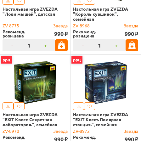
Настольная игра ZVEZDA
Настольная игра ZVEZDA
"Лови мышей", детская
"Король кувшинок",
семейная
ZV-8775
Звезда
ZV-8968
Звезда
Рекоменд.
Рекоменд.
990
990
o
o
розн.цена
розн.цена
-
+
-
+
ррц
ррц
Настольная игра ZVEZDA
Настольная игра ZVEZDA
"EXIT Квест. Секретная
"EXIT Квест. Полярная
лаборатория.", семейная
станция.", семейная
ZV-8970
Звезда
ZV-8972
Звезда
Рекоменд.
Рекоменд.
990
990
o
o
розн.цена
розн.цена