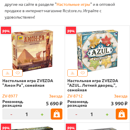
другие на сайте в разделе "
Настольные игры
" и в оптовой
продаже в интернет-магазине Rcstore.ru. Играйте с
удовольствием!
ррц
ррц
Настольная игра ZVEZDA
Настольная игра ZVEZDA
"Амон Ра", семейная
"AZUL. Летний дворец.",
семейная
ZV-8977
Звезда
ZV-8712
Звезда
Рекоменд.
Рекоменд.
5 690
3 990
o
o
розн.цена
розн.цена
-
+
-
+
ррц
ррц