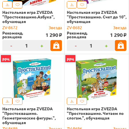
Настольная игра ZVEZDA
Настольная игра ZVEZDA
"Простоквашино.Азбука",
"Простоквашино. Счет до 10",
обучающая
обучающая
ZV-8672
Звезда
ZV-8682
Звезда
Рекоменд.
Рекоменд.
1 290
1 290
o
o
розн.цена
розн.цена
-
+
-
+
ррц
ррц
Настольная игра ZVEZDA
Настольная игра ZVEZDA
"Простоквашино.
"Простоквашино. Читаем по
Геометрические фигуры.",
слогам.", обучающая
обучающая
ZV-8689
Звезда
ZV-8696
Звезда