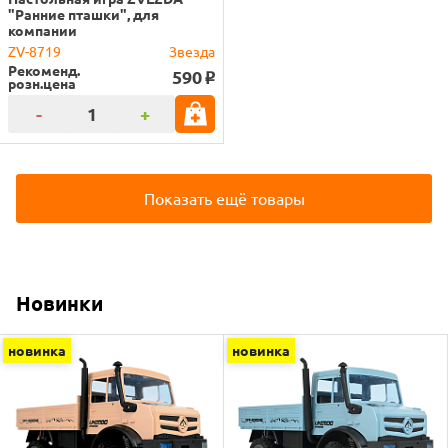
"Ранние пташки", для
компании
ZV-8719
Звезда
Рекоменд.
590
o
розн.цена
-
+
Показать ещё товары
Новинки
новинка
новинка