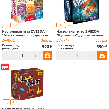
Настольная игра ZVEZDA
Настольная игра ZVEZDA
"Маски монстров", детская
"Кусалочка", для компании
ZV-8632
Звезда
ZV-8947
Звезда
Рекоменд.
Рекоменд.
590
590
o
o
розн.цена
розн.цена
-
+
-
+
ррц
Настольная игра ZVEZDA