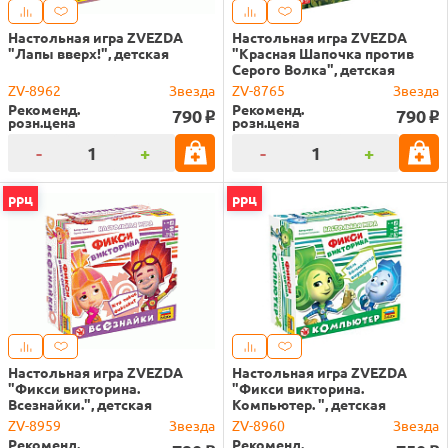
Настольная игра ZVEZDA
Настольная игра ZVEZDA
"Лапы вверх!", детская
"Красная Шапочка против
Серого Волка", детская
ZV-8962
Звезда
ZV-8765
Звезда
Рекоменд.
Рекоменд.
790
790
o
o
розн.цена
розн.цена
-
+
-
+
ррц
ррц
Настольная игра ZVEZDA
Настольная игра ZVEZDA
"Фикси викторина.
"Фикси викторина.
Всезнайки.", детская
Компьютер. ", детская
ZV-8959
Звезда
ZV-8960
Звезда
Рекоменд.
Рекоменд.