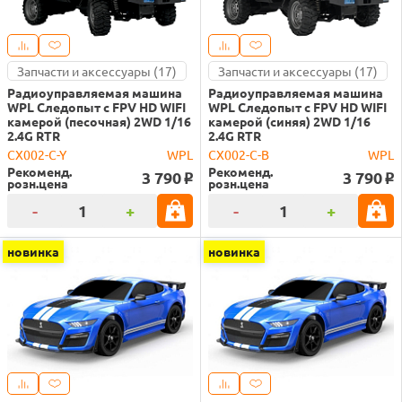
Запчасти и аксессуары (17)
Запчасти и аксессуары (17)
Радиоуправляемая машина
Радиоуправляемая машина
WPL Следопыт с FPV HD WIFI
WPL Следопыт с FPV HD WIFI
камерой (песочная) 2WD 1/16
камерой (синяя) 2WD 1/16
2.4G RTR
2.4G RTR
CX002-C-Y
WPL
CX002-C-B
WPL
Рекоменд.
Рекоменд.
3 790
3 790
o
o
розн.цена
розн.цена
-
+
-
+
новинка
новинка