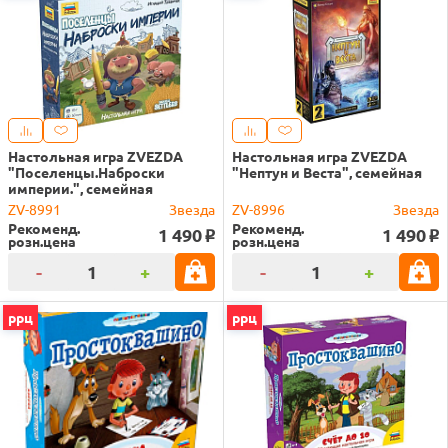
Настольная игра ZVEZDA
Настольная игра ZVEZDA
"Поселенцы.Hаброски
"Hептун и Веста", семейная
империи.", семейная
ZV-8991
Звезда
ZV-8996
Звезда
Рекоменд.
Рекоменд.
1 490
1 490
o
o
розн.цена
розн.цена
-
+
-
+
ррц
ррц