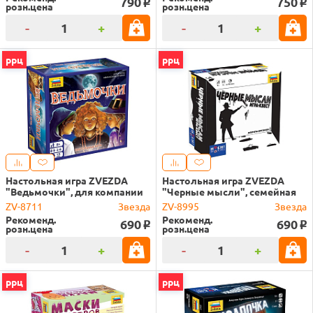
790
750
o
o
розн.цена
розн.цена
-
+
-
+
ррц
ррц
Настольная игра ZVEZDA
Настольная игра ZVEZDA
"Ведьмочки", для компании
"Черные мысли", семейная
ZV-8711
Звезда
ZV-8995
Звезда
Рекоменд.
Рекоменд.
690
690
o
o
розн.цена
розн.цена
-
+
-
+
ррц
ррц