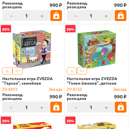
Рекоменд.
Рекоменд.
990
990
o
o
розн.цена
розн.цена
-
+
-
+
ррц
ррц
Настольная игра ZVEZDA
Настольная игра ZVEZDA
"Гарсон", семейная
"Гонки ёжиков", детская
ZV-8993
Звезда
ZV-8750
Звезда
Рекоменд.
Рекоменд.
990
990
o
o
розн.цена
розн.цена
-
+
-
+
ррц
ррц