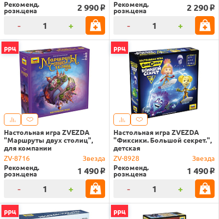
Рекоменд.
Рекоменд.
2 990
2 290
o
o
розн.цена
розн.цена
-
+
-
+
ррц
ррц
Настольная игра ZVEZDA
Настольная игра ZVEZDA
"Маршруты двух столиц",
"Фиксики. Большой секрет.",
для компании
детская
ZV-8716
Звезда
ZV-8928
Звезда
Рекоменд.
Рекоменд.
1 490
1 490
o
o
розн.цена
розн.цена
-
+
-
+
ррц
ррц