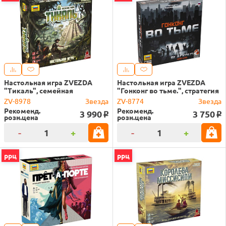
Настольная игра ZVEZDA
Настольная игра ZVEZDA
"Тикаль", семейная
"Гонконг во тьме.", стратегия
ZV-8978
Звезда
ZV-8774
Звезда
Рекоменд.
Рекоменд.
3 990
3 750
o
o
розн.цена
розн.цена
-
+
-
+
ррц
ррц