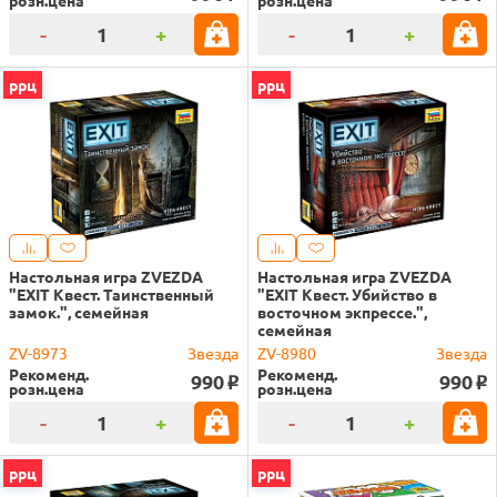
-
+
-
+
ррц
ррц
Настольная игра ZVEZDA
Настольная игра ZVEZDA
"EXIT Квест. Таинственный
"EXIT Квест. Убийство в
замок.", семейная
восточном экпрессе.",
семейная
ZV-8973
Звезда
ZV-8980
Звезда
Рекоменд.
Рекоменд.
990
990
o
o
розн.цена
розн.цена
-
+
-
+
ррц
ррц