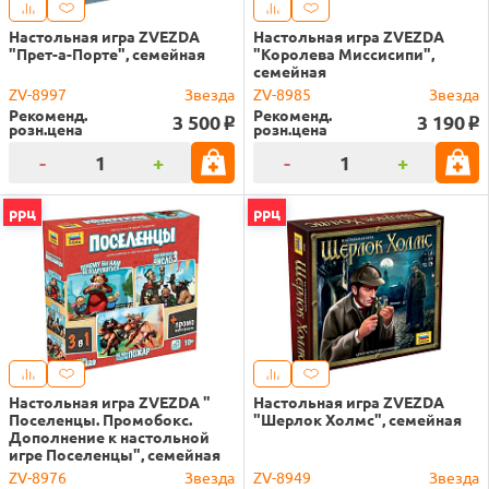
Настольная игра ZVEZDA
Настольная игра ZVEZDA
"Прет-а-Порте", семейная
"Королева Миссисипи",
семейная
ZV-8997
Звезда
ZV-8985
Звезда
Рекоменд.
Рекоменд.
3 500
3 190
o
o
розн.цена
розн.цена
-
+
-
+
ррц
ррц
Настольная игра ZVEZDA "
Настольная игра ZVEZDA
Поселенцы. Промобокс.
"Шерлок Холмс", семейная
Дополнение к настольной
игре Поселенцы", семейная
ZV-8976
Звезда
ZV-8949
Звезда