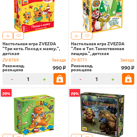
Настольная игра ZVEZDA
Настольная игра ZVEZDA
"Три кота. Поход к маяку.",
"Лео и Тиг. Таинственная
детская
пещера.", детская
ZV-8769
Звезда
ZV-8771
Звезда
Рекоменд.
Рекоменд.
990
990
o
o
розн.цена
розн.цена
-
+
-
+
ррц
ррц