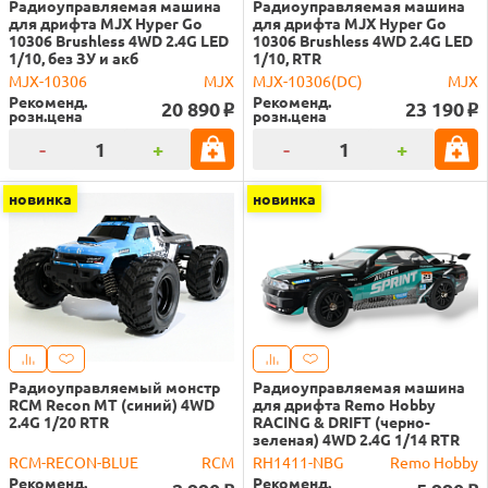
Радиоуправляемая машина
Радиоуправляемая машина
для дрифта MJX Hyper Go
для дрифта MJX Hyper Go
10306 Brushless 4WD 2.4G LED
10306 Brushless 4WD 2.4G LED
1/10, без ЗУ и акб
1/10, RTR
MJX-10306
MJX
MJX-10306(DC)
MJX
Рекоменд.
Рекоменд.
20 890
23 190
o
o
розн.цена
розн.цена
-
+
-
+
новинка
новинка
Радиоуправляемый монстр
Радиоуправляемая машина
RCM Recon MT (синий) 4WD
для дрифта Remo Hobby
2.4G 1/20 RTR
RACING & DRIFT (черно-
зеленая) 4WD 2.4G 1/14 RTR
RCM-RECON-BLUE
RCM
RH1411-NBG
Remo Hobby
Рекоменд.
Рекоменд.