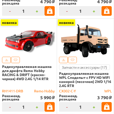
4 790
4 790
o
o
розн.цена
розн.цена
-
+
-
+
новинка
новинка
Радиоуправляемая машина
Запчасти и аксессуары (17)
для дрифта Remo Hobby
Радиоуправляемая машина
RACING & DRIFT (красно-
WPL Следопыт с FPV HD WIFI
черная) 4WD 2.4G 1/14 RTR
камерой (песочная) 2WD 1/16
2.4G RTR
RH1411-DRB
Remo Hobby
CX002-C-Y
WPL
Рекоменд.
Рекоменд.
5 990
3 790
o
o
розн.цена
розн.цена
-
+
-
+