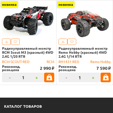
новинка
новинка
Радиоуправляемый монстр
Радиоуправляемый монстр
RCM Scout M3 (красный) 4WD
Remo Hobby (красный) 4WD
2.4G 1/20 RTR
2.4G 1/14 RTR
RCM-SCOUT-RED
RCM
RH1431-RED
Remo Hobby
Рекоменд.
Рекоменд.
2 990
7 590
o
o
розн.цена
розн.цена
-
+
-
+
КАТАЛОГ ТОВАРОВ