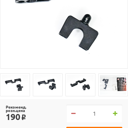
Рекоменд.
розн.цена
190
o