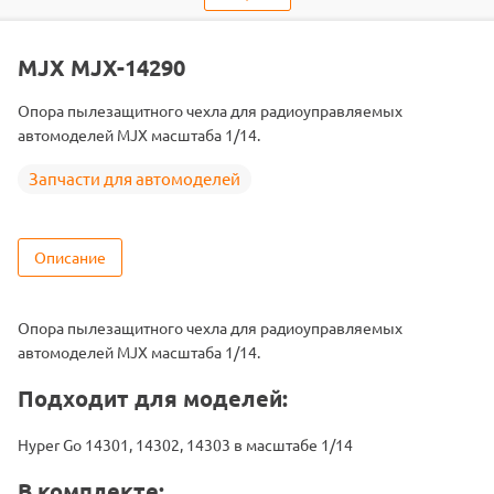
Тип запчасти
Кузова и крепления
Подходит
MJX-14301 / MJX-14302 / MJX-14303
MJX MJX-14290
Опора пылезащитного чехла для радиоуправляемых
автомоделей MJX масштаба 1/14.
Запчасти для автомоделей
Описание
Опора пылезащитного чехла для радиоуправляемых
автомоделей MJX масштаба 1/14.
Подходит для моделей:
Hyper Go 14301, 14302, 14303 в масштабе 1/14
В комплекте: