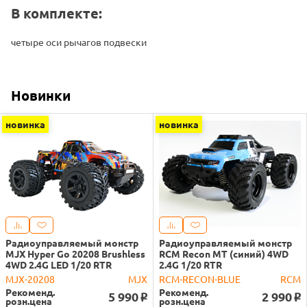
В комплекте:
четыре оси рычагов подвески
Новинки
новинка
новинка
Радиоуправляемый монстр
Радиоуправляемый монстр
MJX Hyper Go 20208 Brushless
RCM Recon MT (синий) 4WD
4WD 2.4G LED 1/20 RTR
2.4G 1/20 RTR
MJX-20208
MJX
RCM-RECON-BLUE
RCM
Рекоменд.
Рекоменд.
5 990
2 990
o
o
розн.цена
розн.цена