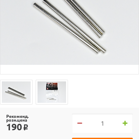
Рекоменд.
розн.цена
190
o