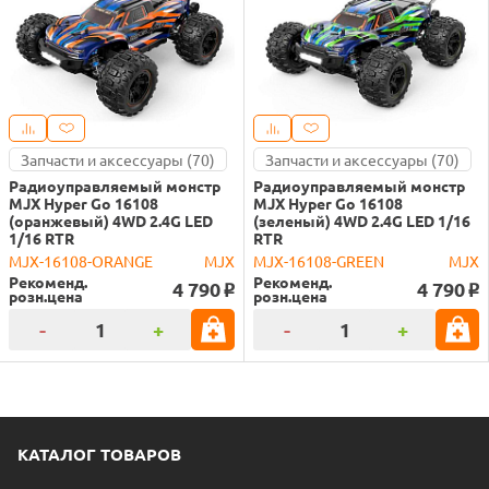
Запчасти и аксессуары (70)
Запчасти и аксессуары (70)
Радиоуправляемый монстр
Радиоуправляемый монстр
MJX Hyper Go 16108
MJX Hyper Go 16108
(оранжевый) 4WD 2.4G LED
(зеленый) 4WD 2.4G LED 1/16
1/16 RTR
RTR
MJX-16108-ORANGE
MJX
MJX-16108-GREEN
MJX
Рекоменд.
Рекоменд.
4 790
4 790
o
o
розн.цена
розн.цена
-
+
-
+
КАТАЛОГ ТОВАРОВ