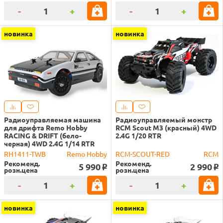
-
+
-
+
новинка
новинка
Радиоуправляемая машина
Радиоуправляемый монстр
для дрифта Remo Hobby
RCM Scout M3 (красный) 4WD
RACING & DRIFT (бело-
2.4G 1/20 RTR
черная) 4WD 2.4G 1/14 RTR
RH1411-TWB
Remo Hobby
RCM-SCOUT-RED
RCM
Рекоменд.
Рекоменд.
5 990
2 990
o
o
розн.цена
розн.цена
-
+
-
+
новинка
новинка