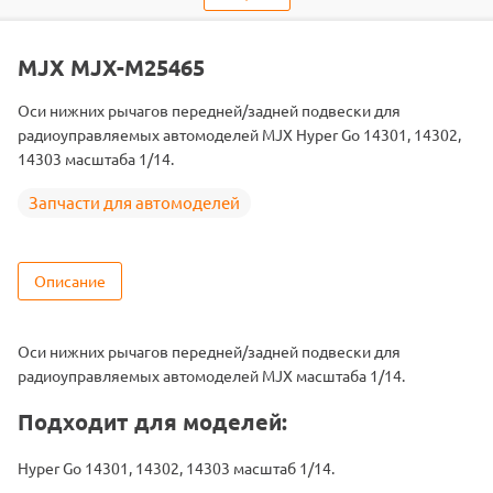
Тип запчасти
Детали подвески
Подходит
MJX-14301 / MJX-14302 / MJX-14303
MJX MJX-M25465
Оси нижних рычагов передней/задней подвески для
радиоуправляемых автомоделей MJX Hyper Go 14301, 14302,
14303 масштаба 1/14.
Запчасти для автомоделей
Описание
Оси нижних рычагов передней/задней подвески для
радиоуправляемых автомоделей MJX масштаба 1/14.
Подходит для моделей:
Hyper Go 14301, 14302, 14303 масштаб 1/14.