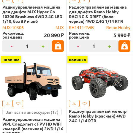
Радиоуправляемая машина
Радиоуправляемая машина
для дрифта MJX Hyper Go
для дрифта Remo Hobby
10306 Brushless 4WD 2.4G LED
RACING & DRIFT (бело-
1/10, без ЗУ и акб
черная) 4WD 2.4G 1/14 RTR
MJX-10306
MJX
RH1411-TWB
Remo Hobby
Рекоменд.
Рекоменд.
20 890
5 990
o
o
розн.цена
розн.цена
-
+
-
+
новинка
новинка
Радиоуправляемый монстр
Запчасти и аксессуары (17)
Remo Hobby (красный) 4WD
Радиоуправляемая машина
2.4G 1/14 RTR
WPL Следопыт с FPV HD WIFI
камерой (песочная) 2WD 1/16