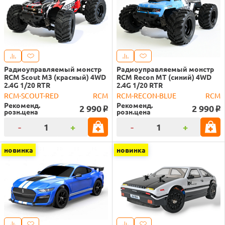
Радиоуправляемый монстр
Радиоуправляемый монстр
RCM Scout M3 (красный) 4WD
RCM Recon MT (синий) 4WD
2.4G 1/20 RTR
2.4G 1/20 RTR
RCM-SCOUT-RED
RCM
RCM-RECON-BLUE
RCM
Рекоменд.
Рекоменд.
2 990
2 990
o
o
розн.цена
розн.цена
-
+
-
+
новинка
новинка