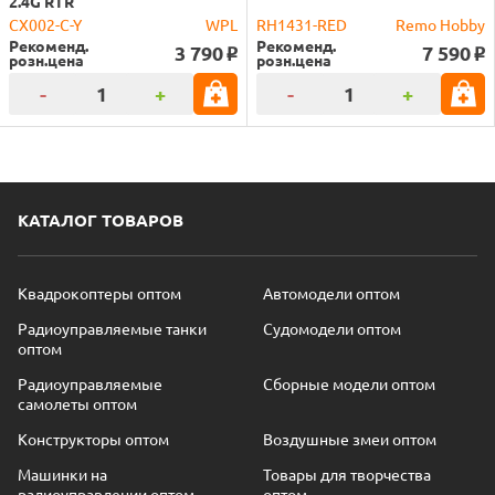
2.4G RTR
CX002-C-Y
WPL
RH1431-RED
Remo Hobby
Рекоменд.
Рекоменд.
3 790
7 590
o
o
розн.цена
розн.цена
-
+
-
+
КАТАЛОГ ТОВАРОВ
Квадрокоптеры оптом
Автомодели оптом
Радиоуправляемые танки
Судомодели оптом
оптом
Радиоуправляемые
Сборные модели оптом
самолеты оптом
Конструкторы оптом
Воздушные змеи оптом
Машинки на
Товары для творчества
радиоуправлении оптом
оптом