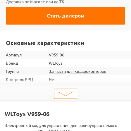
Доставка по Москве или до ТК
Стать дилером
Основные характеристики
Артикул
V959-06
Бренд
WLToys
Группа
Запчасти для квадрокоптеров
Контроль РРЦ
Нет
ШтрихКод
2000000027548
Тип
Запчасти для квадрокоптеров
Тип запчасти
Платы управления
Подходит
V959
WLToys V959-06
Электронный модуль управления для радиоуправляемого