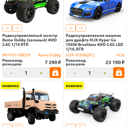
Радиоуправляемый монстр
Радиоуправляемая машина
Remo Hobby (зеленый) 4WD
для дрифта MJX Hyper Go
2.4G 1/14 RTR
10306 Brushless 4WD 2.4G LED
1/10, RTR
RH1431-GREEN
Remo Hobby
MJX-10306(DC)
MJX
Рекоменд.
Рекоменд.
7 290
23 190
o
o
розн.цена
розн.цена
-
+
-
+
новинка
новинка