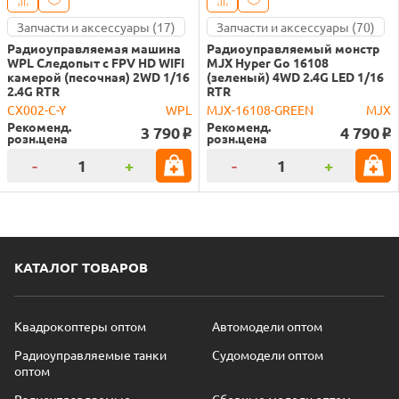
Запчасти и аксессуары (17)
Запчасти и аксессуары (70)
Радиоуправляемая машина
Радиоуправляемый монстр
WPL Следопыт с FPV HD WIFI
MJX Hyper Go 16108
камерой (песочная) 2WD 1/16
(зеленый) 4WD 2.4G LED 1/16
2.4G RTR
RTR
CX002-C-Y
WPL
MJX-16108-GREEN
MJX
Рекоменд.
Рекоменд.
3 790
4 790
o
o
розн.цена
розн.цена
-
+
-
+
КАТАЛОГ ТОВАРОВ
Квадрокоптеры оптом
Автомодели оптом
Радиоуправляемые танки
Судомодели оптом
оптом
Радиоуправляемые
Сборные модели оптом