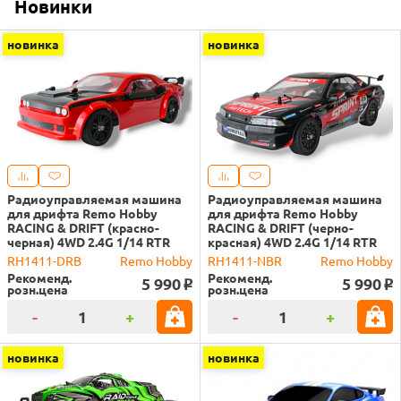
Новинки
новинка
новинка
Радиоуправляемая машина
Радиоуправляемая машина
для дрифта Remo Hobby
для дрифта Remo Hobby
RACING & DRIFT (красно-
RACING & DRIFT (черно-
черная) 4WD 2.4G 1/14 RTR
красная) 4WD 2.4G 1/14 RTR
RH1411-DRB
Remo Hobby
RH1411-NBR
Remo Hobby
Рекоменд.
Рекоменд.
5 990
5 990
o
o
розн.цена
розн.цена
-
+
-
+
новинка
новинка