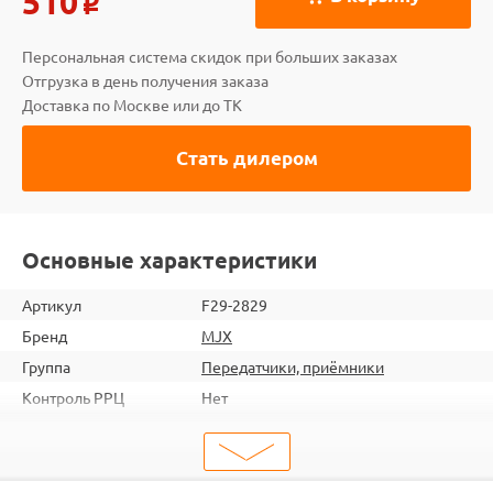
510
o
Персональная система скидок при больших заказах
Отгрузка в день получения заказа
Доставка по Москве или до ТК
Стать дилером
Основные характеристики
Артикул
F29-2829
Бренд
MJX
Группа
Передатчики, приёмники
Контроль РРЦ
Нет
ШтрихКод
2000000014753
Тип
Запчасти для вертолетов
Тип запчасти
Платы управления