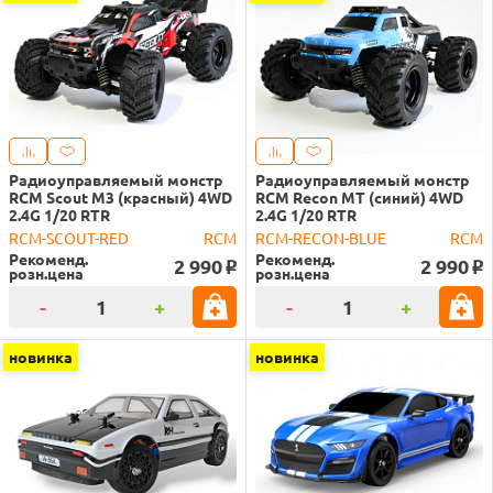
Радиоуправляемый монстр
Радиоуправляемый монстр
RCM Scout M3 (красный) 4WD
RCM Recon MT (синий) 4WD
2.4G 1/20 RTR
2.4G 1/20 RTR
RCM-SCOUT-RED
RCM
RCM-RECON-BLUE
RCM
Рекоменд.
Рекоменд.
2 990
2 990
o
o
розн.цена
розн.цена
-
+
-
+
новинка
новинка