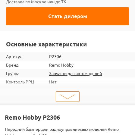
Доставка по Москве или до ТК
Стать дилером
Основные характеристики
Артикул
P2306
Бренд
Remo Hobby
Группа
Запчасти для автомоделей
Контроль РРЦ
Нет
ШтрихКод
2345678223060
Тип
Запчасти для автомоделей
Тип запчасти
Кузова и крепления
Подходит
RH1031 / RH1031PRO / RH1035
Remo Hobby P2306
Передний бампер для радиоуправляемых моделей Remo