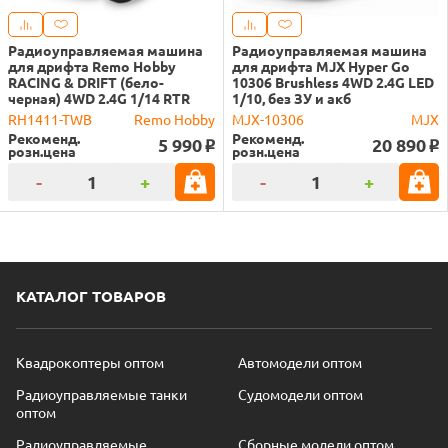
Радиоуправляемая машина
Радиоуправляемая машина
для дрифта Remo Hobby
для дрифта MJX Hyper Go
RACING & DRIFT (бело-
10306 Brushless 4WD 2.4G LED
черная) 4WD 2.4G 1/14 RTR
1/10, без ЗУ и акб
RH1411-TWB
Remo Hobby
MJX-10306
MJX
Рекоменд.
Рекоменд.
5 990
20 890
o
o
розн.цена
розн.цена
-
+
-
+
КАТАЛОГ ТОВАРОВ
Квадрокоптеры оптом
Автомодели оптом
Радиоуправляемые танки
Судомодели оптом
оптом
Радиоуправляемые
Сборные модели оптом