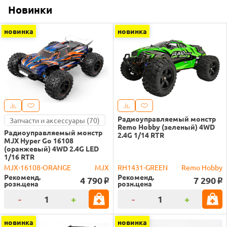
Новинки
новинка
новинка
Радиоуправляемый монстр
Запчасти и аксессуары (70)
Remo Hobby (зеленый) 4WD
Радиоуправляемый монстр
2.4G 1/14 RTR
MJX Hyper Go 16108
(оранжевый) 4WD 2.4G LED
1/16 RTR
MJX-16108-ORANGE
MJX
RH1431-GREEN
Remo Hobby
Рекоменд.
Рекоменд.
4 790
7 290
o
o
розн.цена
розн.цена
-
+
-
+
новинка
новинка