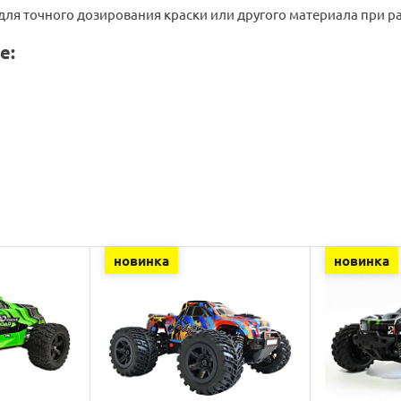
ля точного дозирования краски или другого материала при ра
е:
новинка
новинка