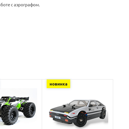
боте с аэрографом.
новинка