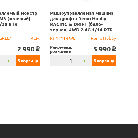
вляемый монстр
Радиоуправляемая машина
M3 (зеленый)
для дрифта Remo Hobby
/20 RTR
RACING & DRIFT (бело-
черная) 4WD 2.4G 1/14 RTR
GREEN
RCM
RH1411-TWB
Remo Hobby
Рекоменд.
2 990
5 990
o
o
розн.цена
+
-
+
В корзину
В корзину