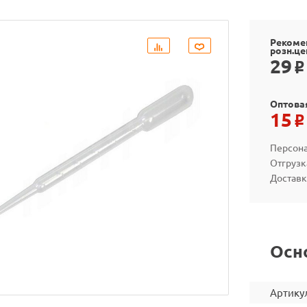
Рекоме
розн.це
29
o
Оптова
15
o
Персона
Отгрузк
Доставк
Осн
Артику