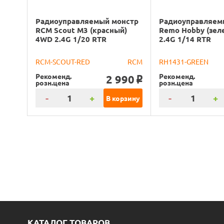
Радиоуправляемый монстр
Радиоуправляем
RCM Scout M3 (красный)
Remo Hobby (зел
4WD 2.4G 1/20 RTR
2.4G 1/14 RTR
RCM-SCOUT-RED
RCM
RH1431-GREEN
Рекоменд.
Рекоменд.
2 990
o
розн.цена
розн.цена
-
+
-
+
В корзину
КАТАЛОГ ТОВАРОВ