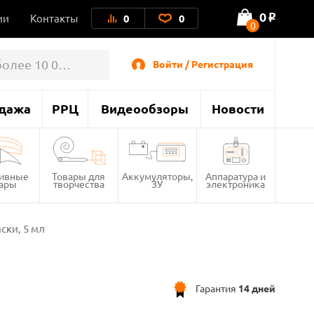
0
ии
Контакты
0
0
o
0
Войти / Регистрация
дажа
РРЦ
Видеообзоры
Новости
тивные
Товары для
Аккумуляторы,
Аппаратура и
вары
творчества
ЗУ
электроника
ски, 5 мл
Гарантия
14 дней