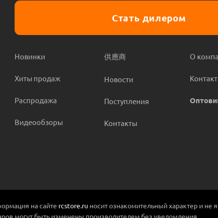
Стать дилером
Новинки
供應商
О комп
Хиты продаж
Контак
Новости
Распродажа
Оптови
Поступления
Видеообзоры
Контакты
ормация на сайте
rcstore.ru
носит ознакомительный характер и не 
аров могут быть изменены производителем без уведомления.