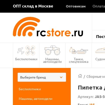
ОПТ склад в Москве
Оптовикам
Оплата
Пос
Беспилотники
Машины,
Танки,
Судом
автомодели
спецтехника
/
Сборные м
Выберите бренд
Пипетка 
Беспилотники
Артикул:
JAS-3
Машины, автомодели
Бренд:
JAS