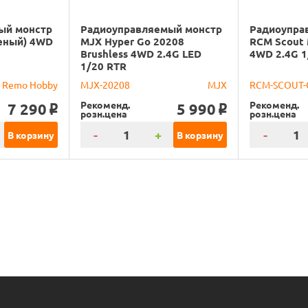
ый монстр
Радиоуправляемый монстр
Радиоупра
еный) 4WD
MJX Hyper Go 20208
RCM Scout 
Brushless 4WD 2.4G LED
4WD 2.4G 1
1/20 RTR
Remo Hobby
MJX-20208
MJX
RCM-SCOUT-
Рекоменд.
Рекоменд.
7 290
5 990
o
o
розн.цена
розн.цена
-
+
-
В корзину
В корзину