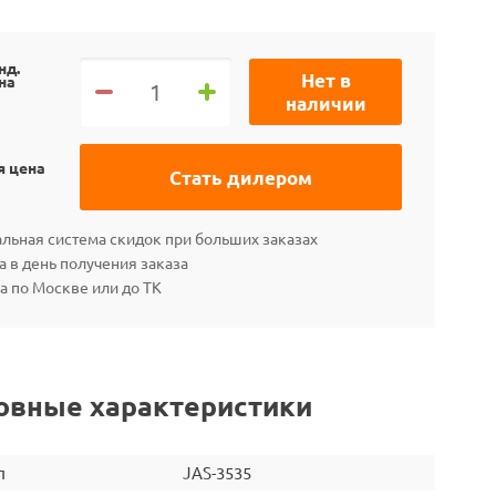
нд.
Нет в
на
наличии
я цена
Стать дилером
льная система скидок при больших заказах
а в день получения заказа
а по Москве или до ТК
овные характеристики
л
JAS-3535