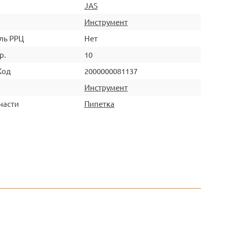
JAS
Инструмент
ль РРЦ
Нет
р.
10
Код
2000000081137
Инструмент
части
Пипетка