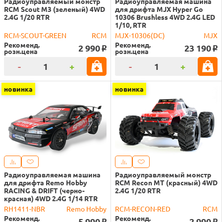
Радиоуправляемый монстр
Радиоуправляемая машина
RCM Scout M3 (зеленый) 4WD
для дрифта MJX Hyper Go
2.4G 1/20 RTR
10306 Brushless 4WD 2.4G LED
1/10, RTR
RCM-SCOUT-GREEN
RCM
MJX-10306(DC)
MJX
Рекоменд.
Рекоменд.
2 990
23 190
o
o
розн.цена
розн.цена
-
+
-
+
новинка
новинка
Радиоуправляемая машина
Радиоуправляемый монстр
для дрифта Remo Hobby
RCM Recon MT (красный) 4WD
RACING & DRIFT (черно-
2.4G 1/20 RTR
красная) 4WD 2.4G 1/14 RTR
RH1411-NBR
Remo Hobby
RCM-RECON-RED
RCM
Рекоменд.
Рекоменд.
5 990
2 990
o
o