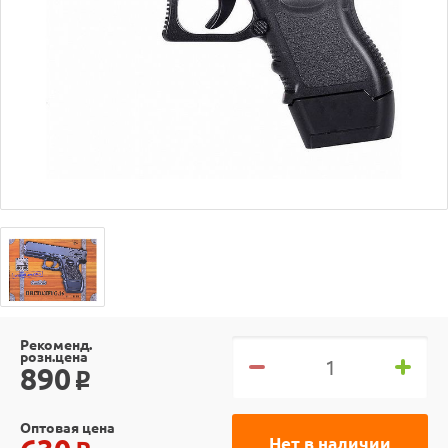
Рекоменд.
розн.цена
890
o
Оптовая цена
Нет в наличии