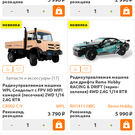
розн.цена
розн.цена
-
+
-
+
новинка
новинка
Радиоуправляемая машина
Запчасти и аксессуары (17)
для дрифта Remo Hobby
Радиоуправляемая машина
RACING & DRIFT (черно-
WPL Следопыт с FPV HD WIFI
зеленая) 4WD 2.4G 1/14 RTR
камерой (песочная) 2WD 1/16
2.4G RTR
CX002-C-Y
WPL
RH1411-NBG
Remo Hobby
Рекоменд.
Рекоменд.
3 790
5 990
o
o
розн.цена
розн.цена
-
+
-
+