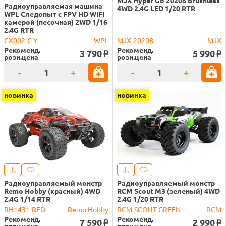
MJX Hyper Go 20208 Brushless
Радиоуправляемая машина
4WD 2.4G LED 1/20 RTR
WPL Следопыт с FPV HD WIFI
камерой (песочная) 2WD 1/16
2.4G RTR
CX002-C-Y
WPL
MJX-20208
MJX
Рекоменд.
Рекоменд.
3 790
5 990
o
o
розн.цена
розн.цена
-
+
-
+
новинка
новинка
Радиоуправляемый монстр
Радиоуправляемый монстр
Remo Hobby (красный) 4WD
RCM Scout M3 (зеленый) 4WD
2.4G 1/14 RTR
2.4G 1/20 RTR
RH1431-RED
Remo Hobby
RCM-SCOUT-GREEN
RCM
Рекоменд.
Рекоменд.
7 590
2 990
o
o
розн.цена
розн.цена