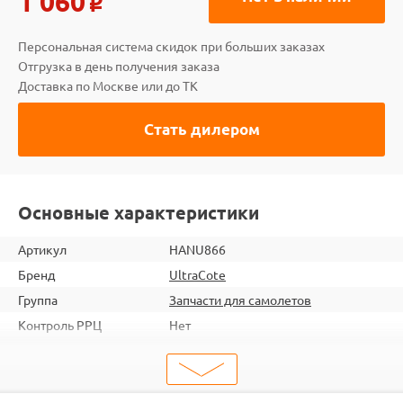
1 060
o
Персональная система скидок при больших заказах
Отгрузка в день получения заказа
Доставка по Москве или до ТК
Стать дилером
Основные характеристики
Артикул
HANU866
Бренд
UltraCote
Группа
Запчасти для самолетов
Контроль РРЦ
Нет
ШтрихКод
2000000063812
Тип
Запчасти для самолетов
Тип запчасти
Детали и механизмы