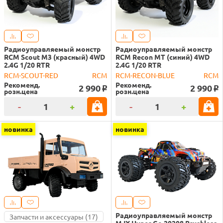
Радиоуправляемый монстр
Радиоуправляемый монстр
RCM Scout M3 (красный) 4WD
RCM Recon MT (синий) 4WD
2.4G 1/20 RTR
2.4G 1/20 RTR
RCM-SCOUT-RED
RCM
RCM-RECON-BLUE
RCM
Рекоменд.
Рекоменд.
2 990
2 990
o
o
розн.цена
розн.цена
-
+
-
+
новинка
новинка
Радиоуправляемый монстр
Запчасти и аксессуары (17)