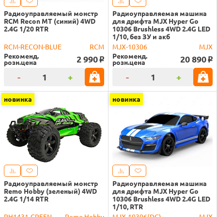
Радиоуправляемый монстр
Радиоуправляемая машина
RCM Recon MT (синий) 4WD
для дрифта MJX Hyper Go
2.4G 1/20 RTR
10306 Brushless 4WD 2.4G LED
1/10, без ЗУ и акб
RCM-RECON-BLUE
RCM
MJX-10306
MJX
Рекоменд.
Рекоменд.
2 990
20 890
o
o
розн.цена
розн.цена
-
+
-
+
новинка
новинка
Радиоуправляемый монстр
Радиоуправляемая машина
Remo Hobby (зеленый) 4WD
для дрифта MJX Hyper Go
2.4G 1/14 RTR
10306 Brushless 4WD 2.4G LED
1/10, RTR
RH1431-GREEN
Remo Hobby
MJX-10306(DC)
MJX