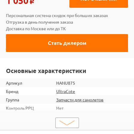
1 050
o
Персональная система скидок при больших заказах
Отгрузка в день получения заказа
Доставка по Москве или до ТК
Стать дилером
Основные характеристики
Артикул
HANU875
Бренд
UltraCote
Группа
Запчасти для самолетов
Контроль РРЦ
Нет
ШтрихКод
2000000063980
Тип
Запчасти для самолетов
Тип запчасти
Детали и механизмы