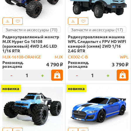
Запчасти и аксессуары (70)
Запчасти и аксессуары (17)
Радиоуправляемый монстр
Радиоуправляемая машина
MJX Hyper Go 16108
WPL Следопыт с FPV HD WIFI
(оранжевый) 4WD 2.4G LED
камерой (синяя) 2WD 1/16
1/16 RTR
2.4G RTR
MJX-16108-ORANGE
MJX
CX002-C-B
WPL
Рекоменд.
Рекоменд.
4 790
3 790
o
o
розн.цена
розн.цена
-
+
-
+
новинка
новинка