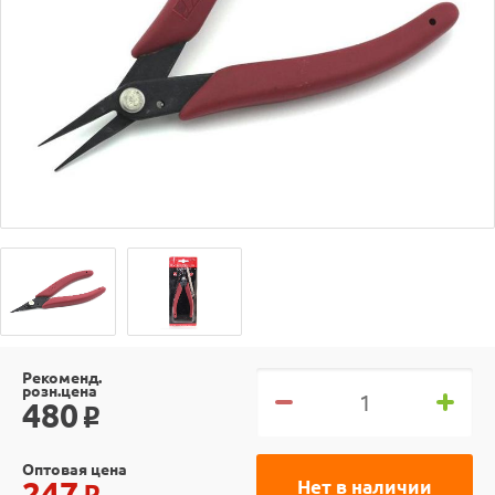
Рекоменд.
розн.цена
480
o
Оптовая цена
247
Нет в наличии