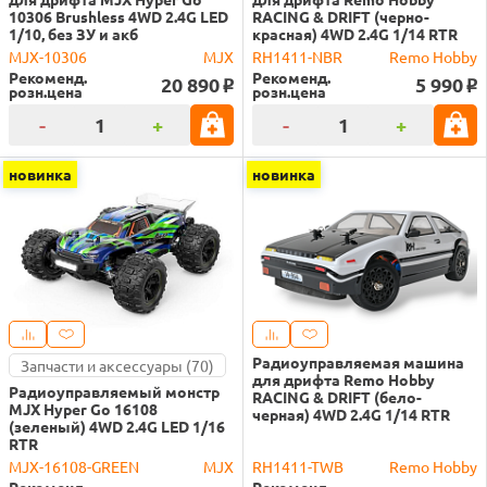
10306 Brushless 4WD 2.4G LED
RACING & DRIFT (черно-
1/10, без ЗУ и акб
красная) 4WD 2.4G 1/14 RTR
MJX-10306
MJX
RH1411-NBR
Remo Hobby
Рекоменд.
Рекоменд.
20 890
5 990
o
o
розн.цена
розн.цена
-
+
-
+
новинка
новинка
Радиоуправляемая машина
Запчасти и аксессуары (70)
для дрифта Remo Hobby
Радиоуправляемый монстр
RACING & DRIFT (бело-
MJX Hyper Go 16108
черная) 4WD 2.4G 1/14 RTR
(зеленый) 4WD 2.4G LED 1/16
RTR
MJX-16108-GREEN
MJX
RH1411-TWB
Remo Hobby