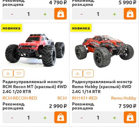
Рекоменд.
Рекоменд.
4 790
5 990
o
o
розн.цена
розн.цена
-
+
-
+
новинка
новинка
Радиоуправляемый монстр
Радиоуправляемый монстр
RCM Recon MT (красный) 4WD
Remo Hobby (красный) 4WD
2.4G 1/20 RTR
2.4G 1/14 RTR
RCM-RECON-RED
RCM
RH1431-RED
Remo Hobby
Рекоменд.
Рекоменд.
2 990
7 590
o
o
розн.цена
розн.цена
-
+
-
+