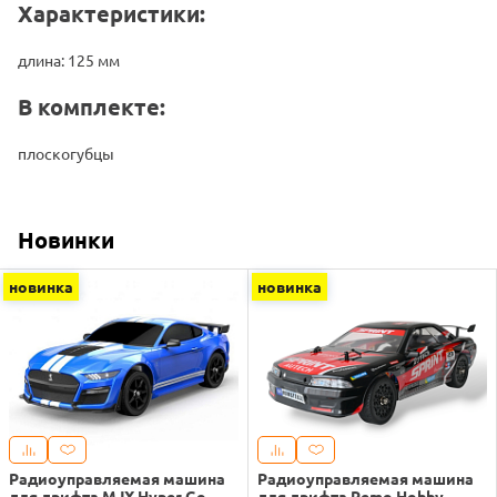
Характеристики:
длина: 125 мм
В комплекте:
плоскогубцы
Новинки
новинка
новинка
Радиоуправляемая машина
Радиоуправляемая машина
для дрифта MJX Hyper Go
для дрифта Remo Hobby