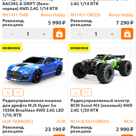
RACING & DRIFT (бело-
2.4G 1/14 RTR
черная) 4WD 2.4G 1/14 RTR
RH1411-TWB
Remo Hobby
RH1431-GREEN
Remo Hobby
Рекоменд.
Рекоменд.
5 990
7 290
o
o
розн.цена
розн.цена
-
+
-
+
новинка
новинка
Радиоуправляемая машина
Радиоуправляемый монстр
для дрифта MJX Hyper Go
RCM Scout M3 (зеленый) 4WD
10306 Brushless 4WD 2.4G LED
2.4G 1/20 RTR
1/10, RTR
MJX-10306(DC)
MJX
RCM-SCOUT-GREEN
RCM
Рекоменд.
Рекоменд.
23 190
2 990
o
o
розн.цена
розн.цена