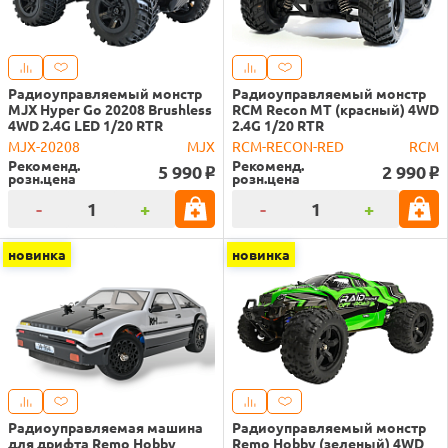
Радиоуправляемый монстр
Радиоуправляемый монстр
MJX Hyper Go 20208 Brushless
RCM Recon MT (красный) 4WD
4WD 2.4G LED 1/20 RTR
2.4G 1/20 RTR
MJX-20208
MJX
RCM-RECON-RED
RCM
Рекоменд.
Рекоменд.
5 990
2 990
o
o
розн.цена
розн.цена
-
+
-
+
новинка
новинка
Радиоуправляемая машина
Радиоуправляемый монстр
для дрифта Remo Hobby
Remo Hobby (зеленый) 4WD