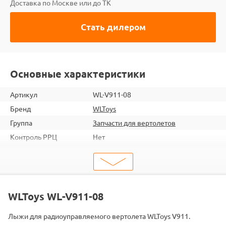
Доставка по Москве или до ТК
Стать дилером
Основные характеристики
Артикул
WL-V911-08
Бренд
WLToys
Группа
Запчасти для вертолетов
Контроль РРЦ
Нет
ШтрихКод
2000000022567
Тип
Запчасти для вертолетов
Тип запчасти
Детали и механизмы
Подходит
V911
WLToys WL-V911-08
Лыжи для радиоуправляемого вертолета WLToys V911.