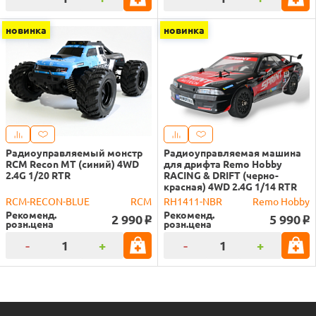
новинка
новинка
Радиоуправляемый монстр
Радиоуправляемая машина
RCM Recon MT (синий) 4WD
для дрифта Remo Hobby
2.4G 1/20 RTR
RACING & DRIFT (черно-
красная) 4WD 2.4G 1/14 RTR
RCM-RECON-BLUE
RCM
RH1411-NBR
Remo Hobby
Рекоменд.
Рекоменд.
2 990
5 990
o
o
розн.цена
розн.цена
-
+
-
+