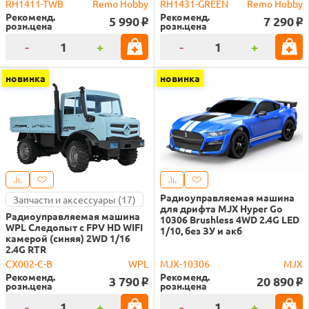
RH1411-TWB
Remo Hobby
RH1431-GREEN
Remo Hobby
Рекоменд.
Рекоменд.
5 990
7 290
o
o
розн.цена
розн.цена
-
+
-
+
новинка
новинка
Радиоуправляемая машина
Запчасти и аксессуары (17)
для дрифта MJX Hyper Go
Радиоуправляемая машина
10306 Brushless 4WD 2.4G LED
WPL Следопыт с FPV HD WIFI
1/10, без ЗУ и акб
камерой (синяя) 2WD 1/16
2.4G RTR
CX002-C-B
WPL
MJX-10306
MJX
Рекоменд.
Рекоменд.
3 790
20 890
o
o
розн.цена
розн.цена
-
+
-
+