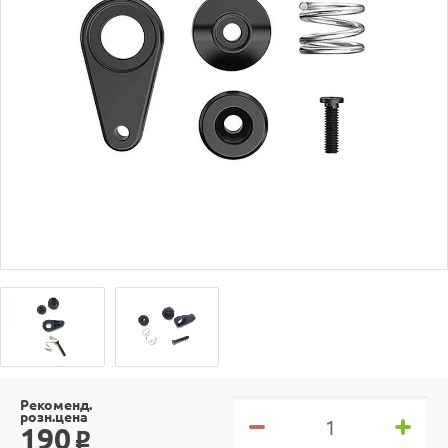
Рекоменд.
розн.цена
190
o