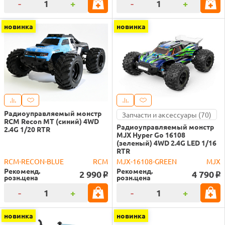
-
+
-
+
новинка
новинка
Радиоуправляемый монстр
Запчасти и аксессуары (70)
RCM Recon MT (синий) 4WD
Радиоуправляемый монстр
2.4G 1/20 RTR
MJX Hyper Go 16108
(зеленый) 4WD 2.4G LED 1/16
RTR
RCM-RECON-BLUE
RCM
MJX-16108-GREEN
MJX
Рекоменд.
Рекоменд.
2 990
4 790
o
o
розн.цена
розн.цена
-
+
-
+
новинка
новинка