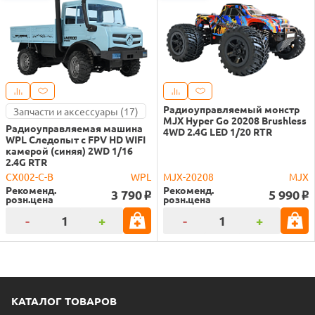
Радиоуправляемый монстр
Запчасти и аксессуары (17)
MJX Hyper Go 20208 Brushless
Радиоуправляемая машина
4WD 2.4G LED 1/20 RTR
WPL Следопыт с FPV HD WIFI
камерой (синяя) 2WD 1/16
2.4G RTR
CX002-C-B
WPL
MJX-20208
MJX
Рекоменд.
Рекоменд.
3 790
5 990
o
o
розн.цена
розн.цена
-
+
-
+
КАТАЛОГ ТОВАРОВ