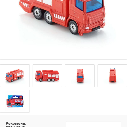
Рекоменд.
розн.цена