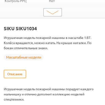
Контроль РРЦ
Нет
Объем коробки
0.0109
ШтрихКод
4006874010349
Тип
Масштабные модели
Масштаб
1/87
SIKU SIKU1034
Игрушечная модель пожарной машины в масштабе 1:87.
Колёса вращаются, можно катать. На крыше мигалки. По
бокам отличительные знаки.
Масштабные модели
Описание
Игрушечная модель пожарной машины порадует каждого
мальчишку и отлично дополнит коллекцию моделей
спецтехники.