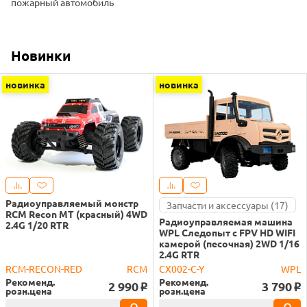
пожарный автомобиль
Новинки
новинка
новинка
Радиоуправляемый монстр
Запчасти и аксессуары (17)
RCM Recon MT (красный) 4WD
Радиоуправляемая машина
2.4G 1/20 RTR
WPL Следопыт с FPV HD WIFI
камерой (песочная) 2WD 1/16
2.4G RTR
RCM-RECON-RED
RCM
CX002-C-Y
WPL
Рекоменд.
Рекоменд.
2 990
3 790
o
o
розн.цена
розн.цена