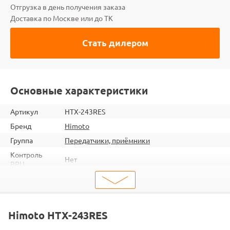
Отгрузка в день получения заказа
Доставка по Москве или до ТК
Стать дилером
Основные характеристики
Артикул
HTX-243RES
Бренд
Himoto
Группа
Передатчики, приёмники
Контроль
Нет
РРЦ
ШтрихКод
2000000012124
Тип
Приемники
E18XB / E18MT / E18XT / E18SC / E18DB /
Подходит
Himoto HTX-243RES
E18OR