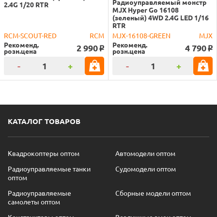
Радиоуправляемый монстр
2.4G 1/20 RTR
MJX Hyper Go 16108
(зеленый) 4WD 2.4G LED 1/16
RTR
RCM-SCOUT-RED
RCM
MJX-16108-GREEN
MJX
Рекоменд.
Рекоменд.
2 990
4 790
o
o
розн.цена
розн.цена
-
+
-
+
КАТАЛОГ ТОВАРОВ
Квадрокоптеры оптом
Автомодели оптом
Радиоуправляемые танки
Судомодели оптом
оптом
Радиоуправляемые
Сборные модели оптом
самолеты оптом
Конструкторы оптом
Воздушные змеи оптом