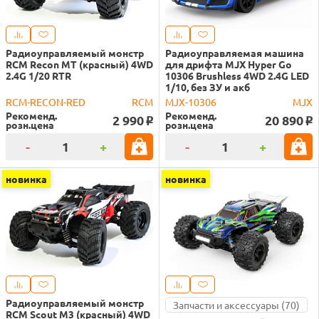
Радиоуправляемый монстр
Радиоуправляемая машина
RCM Recon MT (красный) 4WD
для дрифта MJX Hyper Go
2.4G 1/20 RTR
10306 Brushless 4WD 2.4G LED
1/10, без ЗУ и акб
RCM-RECON-RED
RCM
MJX-10306
MJX
Рекоменд.
Рекоменд.
2 990
20 890
o
o
розн.цена
розн.цена
-
+
-
+
новинка
новинка
Радиоуправляемый монстр
Запчасти и аксессуары (70)
RCM Scout M3 (красный) 4WD