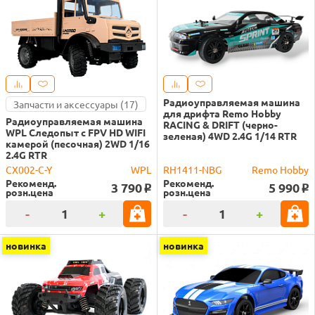
Радиоуправляемая машина
Запчасти и аксессуары (17)
для дрифта Remo Hobby
Радиоуправляемая машина
RACING & DRIFT (черно-
WPL Следопыт с FPV HD WIFI
зеленая) 4WD 2.4G 1/14 RTR
камерой (песочная) 2WD 1/16
2.4G RTR
CX002-C-Y
WPL
RH1411-NBG
Remo Hobby
Рекоменд.
Рекоменд.
3 790
5 990
o
o
розн.цена
розн.цена
-
+
-
+
новинка
новинка