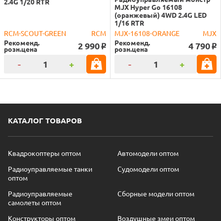
2.4G 1/20 RTR
MJX Hyper Go 16108
(оранжевый) 4WD 2.4G LED
1/16 RTR
RCM-SCOUT-GREEN
RCM
MJX-16108-ORANGE
MJX
Рекоменд.
Рекоменд.
2 990
4 790
o
o
розн.цена
розн.цена
-
+
-
+
КАТАЛОГ ТОВАРОВ
Квадрокоптеры оптом
Автомодели оптом
Радиоуправляемые танки
Судомодели оптом
оптом
Радиоуправляемые
Сборные модели оптом
самолеты оптом
Конструкторы оптом
Воздушные змеи оптом