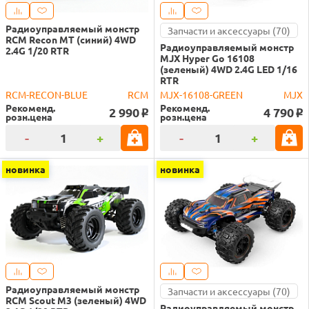
Радиоуправляемый монстр
Запчасти и аксессуары (70)
RCM Recon MT (синий) 4WD
Радиоуправляемый монстр
2.4G 1/20 RTR
MJX Hyper Go 16108
(зеленый) 4WD 2.4G LED 1/16
RTR
RCM-RECON-BLUE
RCM
MJX-16108-GREEN
MJX
Рекоменд.
Рекоменд.
2 990
4 790
o
o
розн.цена
розн.цена
-
+
-
+
новинка
новинка
Радиоуправляемый монстр
Запчасти и аксессуары (70)
RCM Scout M3 (зеленый) 4WD
Радиоуправляемый монстр