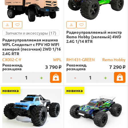
Радиоуправляемый монстр
Запчасти и аксессуары (17)
Remo Hobby (зеленый) 4WD
Радиоуправляемая машина
2.4G 1/14 RTR
WPL Следопыт с FPV HD WIFI
камерой (песочная) 2WD 1/16
2.4G RTR
CX002-C-Y
WPL
RH1431-GREEN
Remo Hobby
Рекоменд.
Рекоменд.
3 790
7 290
o
o
розн.цена
розн.цена
-
+
-
+
новинка
новинка