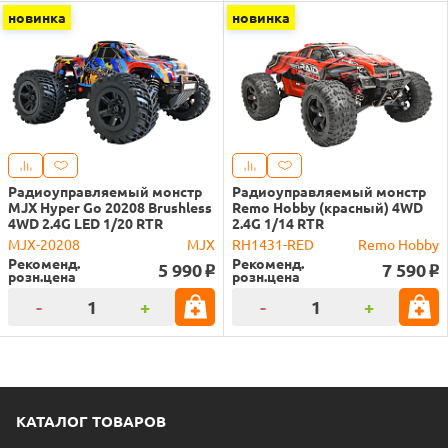
новинка
новинка
Радиоуправляемый монстр
Радиоуправляемый монстр
MJX Hyper Go 20208 Brushless
Remo Hobby (красный) 4WD
4WD 2.4G LED 1/20 RTR
2.4G 1/14 RTR
MJX-20208
MJX
RH1431-RED
Remo Hobby
Рекоменд.
Рекоменд.
5 990
7 590
o
o
розн.цена
розн.цена
-
+
-
+
КАТАЛОГ ТОВАРОВ