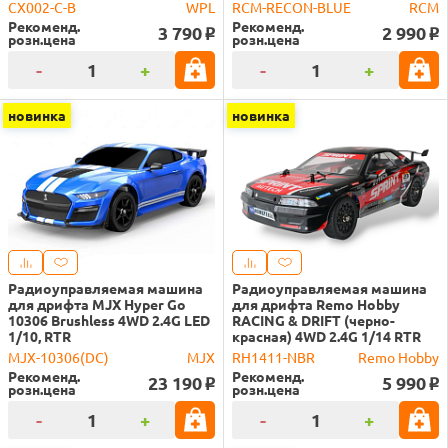
CX002-C-B
WPL
RCM-RECON-BLUE
RCM
Рекоменд.
Рекоменд.
3 790
2 990
o
o
розн.цена
розн.цена
-
+
-
+
новинка
новинка
Радиоуправляемая машина
Радиоуправляемая машина
для дрифта MJX Hyper Go
для дрифта Remo Hobby
10306 Brushless 4WD 2.4G LED
RACING & DRIFT (черно-
1/10, RTR
красная) 4WD 2.4G 1/14 RTR
MJX-10306(DC)
MJX
RH1411-NBR
Remo Hobby
Рекоменд.
Рекоменд.
23 190
5 990
o
o
розн.цена
розн.цена
-
+
-
+