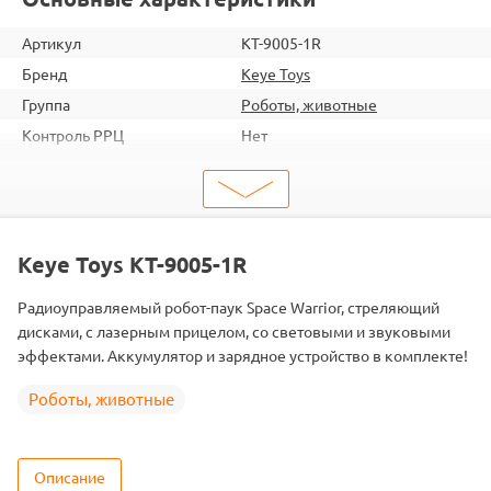
Артикул
KT-9005-1R
Бренд
Keye Toys
Группа
Роботы, животные
Контроль РРЦ
Нет
шт. в кор.
8
Вес коробки
14
Объем коробки
0.225
ШтрихКод
2000000008189
Keye Toys KT-9005-1R
Тип
Животные
Радиоуправляемый робот-паук Space Warrior, стреляющий
Аккумулятор
Ni-Mh
дисками, с лазерным прицелом, со световыми и звуковыми
эффектами. Аккумулятор и зарядное устройство в комплекте!
Роботы, животные
Описание