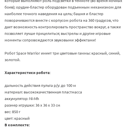
которые выполняют роль подсветки в темноте (во время ночных
боев); орудие-бластер оборудован подъемным механизмом для
наиболее точного наведения на цель; башня и бластер
поворачиваются вместе с корпусом робота на 360 градусов, что
дает возможность контролировать пространство вокруг, а также
позволяет лучше прицелиться; выстрелы и другие игровые
моменты сопровождаются звуковыми эффектами!
Робот
Space Warrior
имеет три цветовые гаммы: красный, синий,
золотой.
Характеристики робота:
дальность действия пульта р/у: до 100 м
материал: высококачественная пластмасса
аккумулятор: Ni-Mh
размер
игрушки
: 36 х 36 х 33 см
вес: 850 г
цвет: красный
В комплекте: