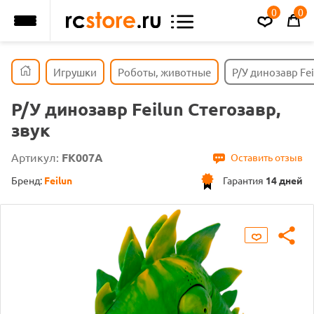
0
0
Игрушки
Роботы, животные
Р/У динозавр Fei
Р/У динозавр Feilun Стегозавр,
звук
Артикул:
FK007A
Оставить отзыв
Бренд:
Feilun
Гарантия
14 дней