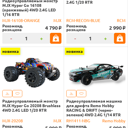
Радиоуправляемый монстр
2.4G 1/20 RTR
MJX Hyper Go 16108
(оранжевый) 4WD 2.4G LED
1/16 RTR
MJX-16108-ORANGE
MJX
RCM-RECON-BLUE
RCM
Рекоменд.
Рекоменд.
4 790
2 990
o
o
розн.цена
розн.цена
-
+
-
+
новинка
новинка
Радиоуправляемый монстр
Радиоуправляемая машина
MJX Hyper Go 20208 Brushless
для дрифта Remo Hobby
4WD 2.4G LED 1/20 RTR
RACING & DRIFT (черно-
зеленая) 4WD 2.4G 1/14 RTR
MJX-20208
MJX
RH1411-NBG
Remo Hobby
Рекоменд.
Рекоменд.
5 990
5 990