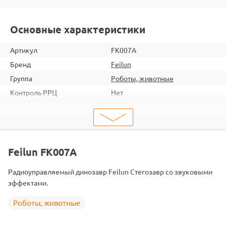
Основные характеристики
Артикул
FK007A
Бренд
Feilun
Группа
Роботы, животные
Контроль РРЦ
Нет
шт. в кор.
12
Вес коробки
8
Объем коробки
0.15
ШтрихКод
2000000054278
Feilun FK007A
Тип
Животные
Радиоуправляемый динозавр Feilun Стегозавр со звуковыми
эффектами.
Роботы, животные