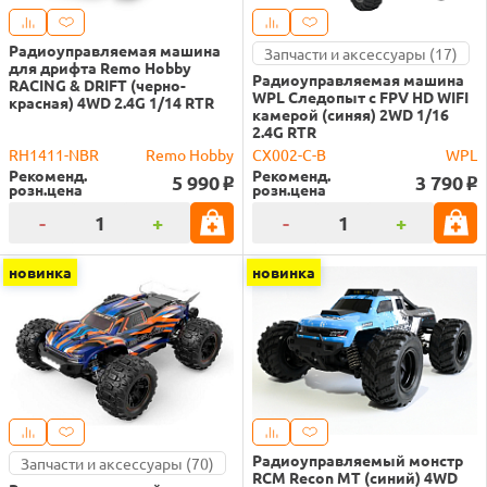
Радиоуправляемая машина
Запчасти и аксессуары (17)
для дрифта Remo Hobby
Радиоуправляемая машина
RACING & DRIFT (черно-
WPL Следопыт с FPV HD WIFI
красная) 4WD 2.4G 1/14 RTR
камерой (синяя) 2WD 1/16
2.4G RTR
RH1411-NBR
Remo Hobby
CX002-C-B
WPL
Рекоменд.
Рекоменд.
5 990
3 790
o
o
розн.цена
розн.цена
-
+
-
+
новинка
новинка
Радиоуправляемый монстр
Запчасти и аксессуары (70)
RCM Recon MT (синий) 4WD