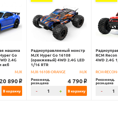
ая машина
Радиоуправляемый монстр
Радиоупра
Hyper Go
MJX Hyper Go 16108
RCM Recon 
4WD 2.4G
(оранжевый) 4WD 2.4G LED
4WD 2.4G 1
и акб
1/16 RTR
MJX
MJX-16108-ORANGE
MJX
RCM-RECON
Рекоменд.
Рекоменд.
20 890
4 790
o
o
розн.цена
розн.цена
-
+
-
В корзину
В корзину