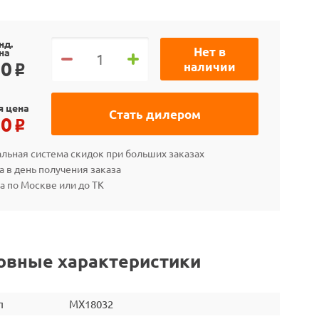
нд.
Нет в
на
90
наличии
o
я цена
Стать дилером
80
o
льная система скидок при больших заказах
а в день получения заказа
а по Москве или до ТК
овные характеристики
л
MX18032