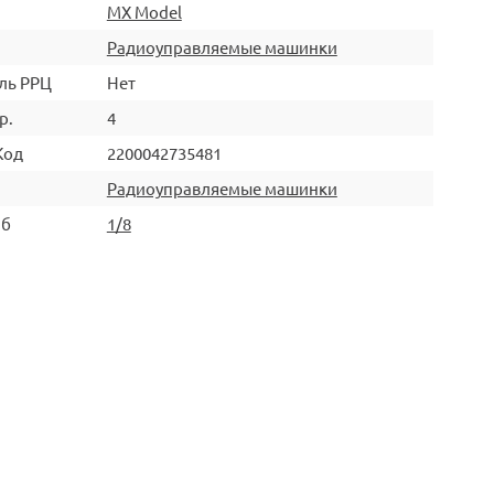
MX Model
Радиоуправляемые машинки
ль РРЦ
Нет
р.
4
Код
2200042735481
Радиоуправляемые машинки
аб
1/8