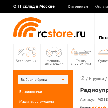
ОПТ склад в Москве
Оптовикам
Оплата
Пос
Беспилотники
Машины,
Танки,
Судом
автомодели
спецтехника
/
Игрушки
/
Выберите бренд
Радиоупр
Беспилотники
Артикул:
MX18
Машины, автомодели
Бренд:
MX Model