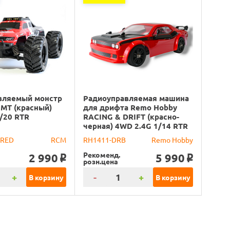
вляемый монстр
Радиоуправляемая машина
MT (красный)
для дрифта Remo Hobby
/20 RTR
RACING & DRIFT (красно-
черная) 4WD 2.4G 1/14 RTR
-RED
RCM
RH1411-DRB
Remo Hobby
Рекоменд.
2 990
5 990
o
o
розн.цена
+
-
+
В корзину
В корзину