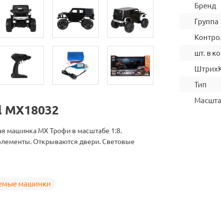
Бренд
Группа
Контро
шт. в ко
Штрих
Тип
Масшт
l MX18032
я машинка МХ Трофи в масштабе 1:8.
элементы. Открываются двери. Световые
емые машинки