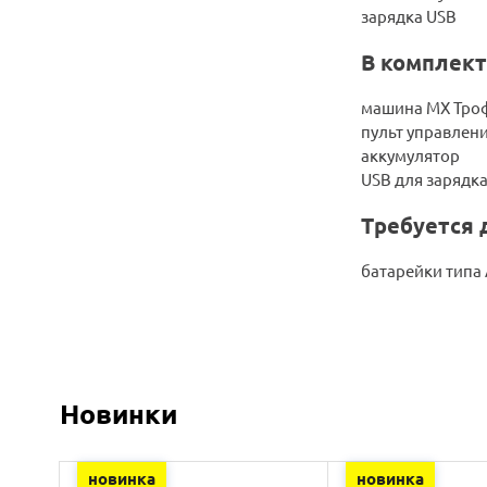
зарядка USB
В комплект
машина МХ Тро
пульт управлен
аккумулятор
USB для зарядк
Требуется 
батарейки типа 
Новинки
новинка
новинка