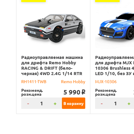
Радиоуправляемая машина
Радиоуправляем
для дрифта Remo Hobby
для дрифта MJX 
RACING & DRIFT (бело-
10306 Brushless 
черная) 4WD 2.4G 1/14 RTR
LED 1/10, без ЗУ 
RH1411-TWB
Remo Hobby
MJX-10306
Рекоменд.
Рекоменд.
5 990
o
розн.цена
розн.цена
-
+
-
+
В корзину