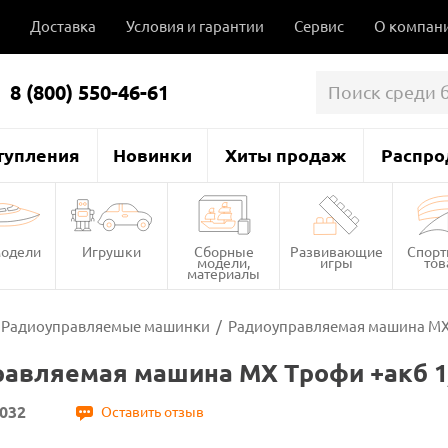
Доставка
Условия и гарантии
Сервис
О компан
8 (800) 550-46-61
тупления
Новинки
Хиты продаж
Распро
одели
Игрушки
Сборные
Развивающие
Спор
модели,
игры
то
материалы
Радиоуправляемые машинки
/
Радиоуправляемая машина MX 
авляемая машина MX Трофи +акб 1
032
Оставить отзыв