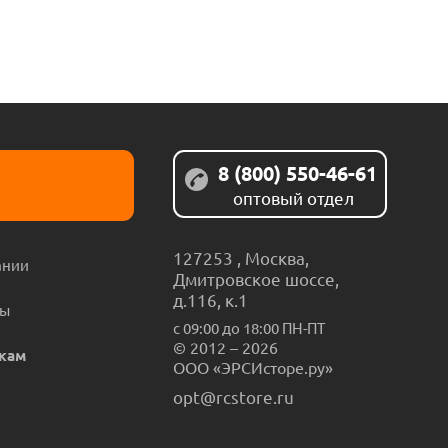
8 (800) 550-46-61
оптовый отдел
127253
,
Москва
,
ании
Дмитровское шоссе,
д.116, к.1
ты
с 09:00 до 18:00 ПН-ПТ
© 2012 – 2026
кам
ООО «ЭРСИсторе.ру»
opt@rcstore.ru