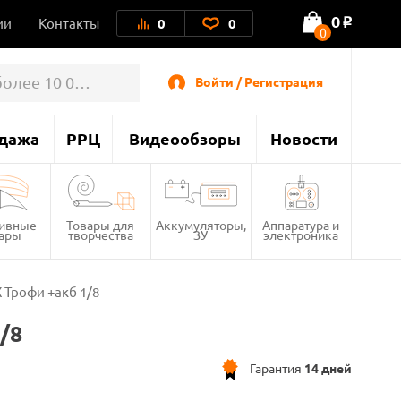
0
ии
Контакты
0
0
o
0
Войти / Регистрация
дажа
РРЦ
Видеообзоры
Новости
тивные
Товары для
Аккумуляторы,
Аппаратура и
вары
творчества
ЗУ
электроника
Трофи +акб 1/8
/8
Гарантия
14 дней