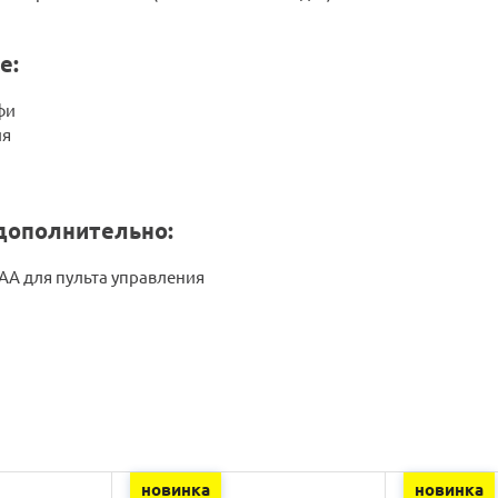
е:
фи
ия
а
дополнительно:
АА для пульта управления
новинка
новинка