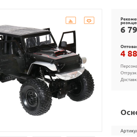
Рекоме
розн.це
6 7
Оптова
4 8
Персона
Отгрузк
Доставк
Осн
Артику