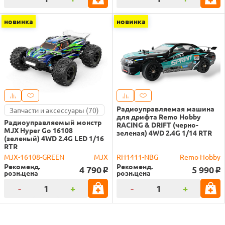
новинка
новинка
Радиоуправляемая машина
Запчасти и аксессуары (70)
для дрифта Remo Hobby
Радиоуправляемый монстр
RACING & DRIFT (черно-
MJX Hyper Go 16108
зеленая) 4WD 2.4G 1/14 RTR
(зеленый) 4WD 2.4G LED 1/16
RTR
MJX-16108-GREEN
MJX
RH1411-NBG
Remo Hobby
Рекоменд.
Рекоменд.
4 790
5 990
o
o
розн.цена
розн.цена
-
+
-
+