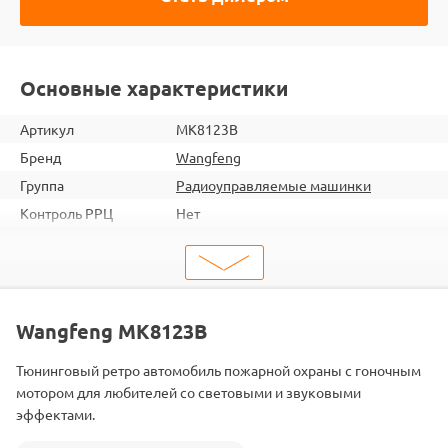
Основные характеристики
Артикул
MK8123B
Бренд
Wangfeng
Группа
Радиоуправляемые машинки
Контроль РРЦ
Нет
шт. в кор.
18
Вес коробки
24.7
Объем коробки
0.26
ШтрихКод
2000000046846
Wangfeng MK8123B
Тип
Радиоуправляемые машинки
Тюнинговый ретро автомобиль пожарной охраны с гоночным
Масштаб
1/16
мотором для любителей со световыми и звуковыми
Аккумулятор
Встроенный
эффектами.