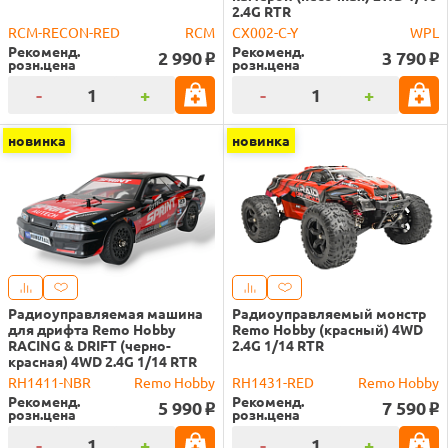
2.4G RTR
RCM-RECON-RED
RCM
CX002-C-Y
WPL
Рекоменд.
Рекоменд.
2 990
3 790
o
o
розн.цена
розн.цена
-
+
-
+
новинка
новинка
Радиоуправляемая машина
Радиоуправляемый монстр
для дрифта Remo Hobby
Remo Hobby (красный) 4WD
RACING & DRIFT (черно-
2.4G 1/14 RTR
красная) 4WD 2.4G 1/14 RTR
RH1411-NBR
Remo Hobby
RH1431-RED
Remo Hobby
Рекоменд.
Рекоменд.
5 990
7 590
o
o
розн.цена
розн.цена
-
+
-
+