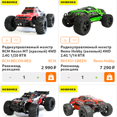
новинка
новинка
Радиоуправляемый монстр
Радиоуправляемый монстр
RCM Recon MT (красный) 4WD
Remo Hobby (зеленый) 4WD
2.4G 1/20 RTR
2.4G 1/14 RTR
RCM-RECON-RED
RCM
RH1431-GREEN
Remo Hobby
Рекоменд.
Рекоменд.
2 990
7 290
o
o
розн.цена
розн.цена
-
+
-
+
новинка
новинка