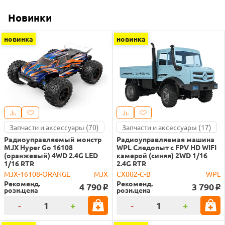
Новинки
новинка
новинка
Запчасти и аксессуары (70)
Запчасти и аксессуары (17)
Радиоуправляемый монстр
Радиоуправляемая машина
MJX Hyper Go 16108
WPL Следопыт с FPV HD WIFI
(оранжевый) 4WD 2.4G LED
камерой (синяя) 2WD 1/16
1/16 RTR
2.4G RTR
MJX-16108-ORANGE
MJX
CX002-C-B
WPL
Рекоменд.
Рекоменд.
4 790
3 790
o
o
розн.цена
розн.цена
-
+
-
+