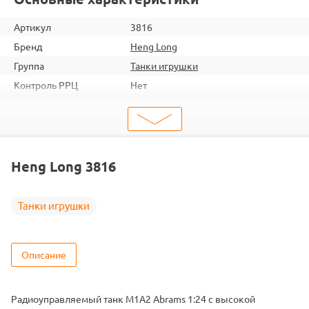
Артикул
3816
Бренд
Heng Long
Группа
Танки игрушки
Контроль РРЦ
Нет
шт. в кор.
9
Объем коробки
0.217
ШтрихКод
2000000000602
Тип
Радиоуправляемые танки
Heng Long 3816
Вид
Пневматическая пушка
Масштаб
1/24
Танки игрушки
Аккумулятор
Ni-Mh
Описание
Радиоуправляемый танк M1A2 Abrams 1:24 с высокой