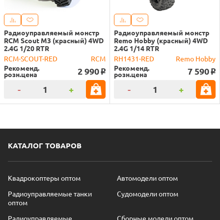
Радиоуправляемый монстр
Радиоуправляемый монстр
RCM Scout M3 (красный) 4WD
Remo Hobby (красный) 4WD
2.4G 1/20 RTR
2.4G 1/14 RTR
RCM-SCOUT-RED
RCM
RH1431-RED
Remo Hobby
Рекоменд.
Рекоменд.
2 990
7 590
o
o
розн.цена
розн.цена
-
+
-
+
КАТАЛОГ ТОВАРОВ
Квадрокоптеры оптом
Автомодели оптом
Радиоуправляемые танки
Судомодели оптом
оптом
Радиоуправляемые
Сборные модели оптом