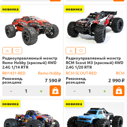
новинка
новинка
Радиоуправляемый монстр
Радиоуправляемый монстр
Remo Hobby (красный) 4WD
RCM Scout M3 (красный) 4WD
2.4G 1/14 RTR
2.4G 1/20 RTR
RH1431-RED
Remo Hobby
RCM-SCOUT-RED
RCM
Рекоменд.
Рекоменд.
7 590
2 990
o
o
розн.цена
розн.цена
-
+
-
+
новинка
новинка