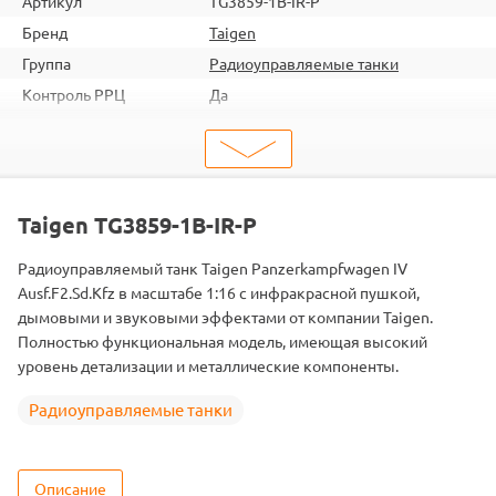
Артикул
TG3859-1В-IR-Р
Бренд
Taigen
Группа
Радиоуправляемые танки
Контроль РРЦ
Да
шт. в кор.
1
Объем коробки
0.0521
ШтрихКод
2000000048161
Тип
Радиоуправляемые танки
Taigen TG3859-1В-IR-Р
Вид
ИК-пушка
Радиоуправляемый танк Taigen Panzerkampfwagen IV
Масштаб
1/16
Ausf.F2.Sd.Kfz в масштабе 1:16 с инфракрасной пушкой,
Аккумулятор
Li-Ion
дымовыми и звуковыми эффектами от компании Taigen.
Полностью функциональная модель, имеющая высокий
уровень детализации и металлические компоненты.
Радиоуправляемые танки
Описание