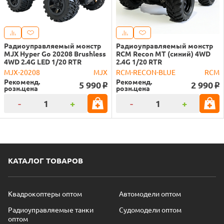
Радиоуправляемый монстр
Радиоуправляемый монстр
MJX Hyper Go 20208 Brushless
RCM Recon MT (синий) 4WD
4WD 2.4G LED 1/20 RTR
2.4G 1/20 RTR
MJX-20208
MJX
RCM-RECON-BLUE
RCM
Рекоменд.
Рекоменд.
5 990
2 990
o
o
розн.цена
розн.цена
-
+
-
+
КАТАЛОГ ТОВАРОВ
Квадрокоптеры оптом
Автомодели оптом
Радиоуправляемые танки
Судомодели оптом
оптом