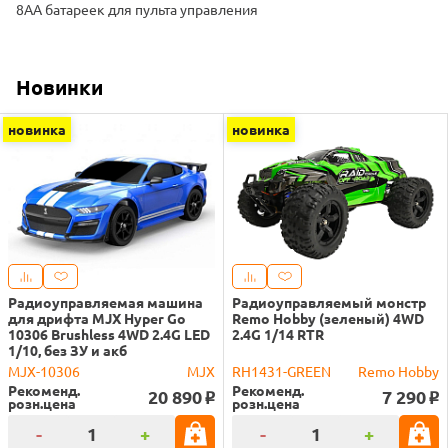
8АА батареек для пульта управления
Новинки
новинка
новинка
Радиоуправляемая машина
Радиоуправляемый монстр
для дрифта MJX Hyper Go
Remo Hobby (зеленый) 4WD
10306 Brushless 4WD 2.4G LED
2.4G 1/14 RTR
1/10, без ЗУ и акб
MJX-10306
MJX
RH1431-GREEN
Remo Hobby
Рекоменд.
Рекоменд.
20 890
7 290
o
o
розн.цена
розн.цена
-
+
-
+