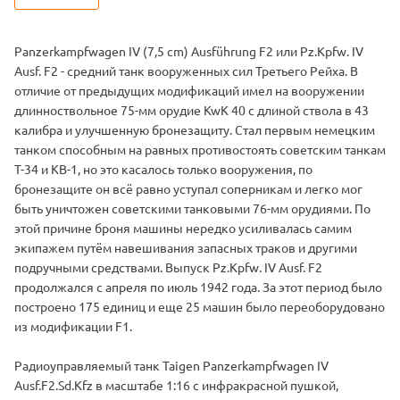
Panzerkampfwagen IV (7,5 cm) Ausführung F2 или Pz.Kpfw. IV
Ausf. F2 - средний танк вооруженных сил Третьего Рейха. В
отличие от предыдущих модификаций имел на вооружении
длинноствольное 75-мм орудие KwK 40 с длиной ствола в 43
калибра и улучшенную бронезащиту. Стал первым немецким
танком способным на равных противостоять советским танкам
Т-34 и КВ-1, но это касалось только вооружения, по
бронезащите он всё равно уступал соперникам и легко мог
быть уничтожен советскими танковыми 76-мм орудиями. По
этой причине броня машины нередко усиливалась самим
экипажем путём навешивания запасных траков и другими
подручными средствами. Выпуск Pz.Kpfw. IV Ausf. F2
продолжался с апреля по июль 1942 года. За этот период было
построено 175 единиц и еще 25 машин было переоборудовано
из модификации F1.
Радиоуправляемый танк Taigen Panzerkampfwagen IV
Ausf.F2.Sd.Kfz в масштабе 1:16 с инфракрасной пушкой,