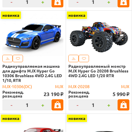
-
+
-
+
новинка
новинка
Радиоуправляемая машина
Радиоуправляемый монстр
для дрифта MJX Hyper Go
MJX Hyper Go 20208 Brushless
10306 Brushless 4WD 2.4G LED
4WD 2.4G LED 1/20 RTR
1/10, RTR
MJX-10306(DC)
MJX
MJX-20208
MJX
Рекоменд.
Рекоменд.
23 190
5 990
o
o
розн.цена
розн.цена
-
+
-
+
новинка
новинка