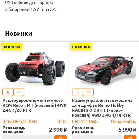
USB кабель для зарядки
2 батарейки 1.5V типа AA
Новинки
новинка
новинка
Радиоуправляемый монстр
Радиоуправляемая машина
RCM Recon MT (красный) 4WD
для дрифта Remo Hobby
2.4G 1/20 RTR
RACING & DRIFT (черно-
красная) 4WD 2.4G 1/14 RTR
RCM-RECON-RED
RCM
RH1411-NBR
Remo Hobby
Рекоменд.
Рекоменд.
2 990
5 990
o
o
розн.цена
розн.цена