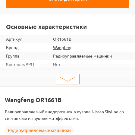
Основные характеристики
Артикул
OR1661B
Бренд
Wangfeng
Группа
Радиоуправляемые машинки
Контроль РРЦ
Нет
шт. в кор.
12
Вес коробки
19.3
Объем коробки
0.221
ШтрихКод
2000000046792
Wangfeng OR1661B
Тип
Радиоуправляемые машинки
Радиоуправляемый внедорожник в кузове Nissan Skyline со
Масштаб
1/16
световыми и звуковыми эффектами.
Аккумулятор
Встроенный
Радиоуправляемые машинки