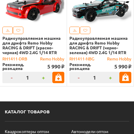
Радиоуправляемая машина
Радиоуправляемая машина
для дрифта Remo Hobby
для дрифта Remo Hobby
RACING & DRIFT (красно-
RACING & DRIFT (черно-
черная) 4WD 2.4G 1/14 RTR
зеленая) 4WD 2.4G 1/14 RTR
RH1411-DRB
Remo Hobby
RH1411-NBG
Remo Hobby
Рекоменд.
Рекоменд.
5 990
5 990
o
o
розн.цена
розн.цена
-
+
-
+
КАТАЛОГ ТОВАРОВ
Квадрокоптеры оптом
Автомодели оптом