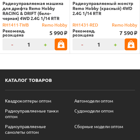
Радиоуправляемая машина
Радиоуправляемый монстр
для дрифта Remo Hobby
Remo Hobby (красный) 4WD
RACING & DRIFT (бело-
2.4G 1/14 RTR
черная) 4WD 2.4G 1/14 RTR
RH1411-TWB
Remo Hobby
RH1431-RED
Remo Hobby
Рекоменд.
Рекоменд.
5 990
7 590
o
o
розн.цена
розн.цена
-
+
-
+
КАТАЛОГ ТОВАРОВ
Квадрокоптеры оптом
Автомодели оптом
Радиоуправляемые танки
Судомодели оптом
оптом
Радиоуправляемые
Сборные модели оптом
самолеты оптом