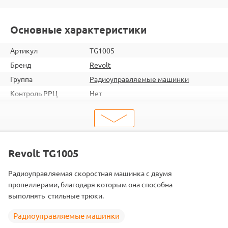
Основные характеристики
Артикул
TG1005
Бренд
Revolt
Группа
Радиоуправляемые машинки
Контроль РРЦ
Нет
шт. в кор.
8
Вес коробки
5.49
Объем коробки
0.1
ШтрихКод
2000000068596
Revolt TG1005
Тип
Радиоуправляемые машинки
Радиоуправляемая скоростная машинка с двумя
Аккумулятор
Li-Po
пропеллерами, благодаря которым она способна
выполнять стильные трюки.
Радиоуправляемые машинки