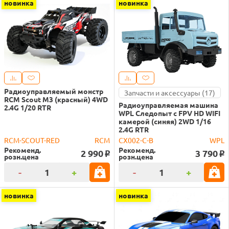
новинка
новинка
Радиоуправляемый монстр
Запчасти и аксессуары (17)
RCM Scout M3 (красный) 4WD
Радиоуправляемая машина
2.4G 1/20 RTR
WPL Следопыт с FPV HD WIFI
камерой (синяя) 2WD 1/16
2.4G RTR
RCM-SCOUT-RED
RCM
CX002-C-B
WPL
Рекоменд.
Рекоменд.
2 990
3 790
o
o
розн.цена
розн.цена
-
+
-
+
новинка
новинка