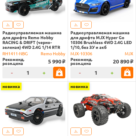
Радиоуправляемая машина
Радиоуправляемая машина
для дрифта Remo Hobby
для дрифта MJX Hyper Go
RACING & DRIFT (черно-
10306 Brushless 4WD 2.4G LED
зеленая) 4WD 2.4G 1/14 RTR
1/10, без ЗУ и акб
RH1411-NBG
Remo Hobby
MJX-10306
MJX
Рекоменд.
Рекоменд.
5 990
20 890
o
o
розн.цена
розн.цена
-
+
-
+
новинка
новинка