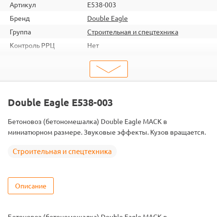
Артикул
E538-003
Бренд
Double Eagle
Группа
Строительная и спецтехника
Контроль РРЦ
Нет
шт. в кор.
12
Вес коробки
13.3
Объем коробки
0.1536
ШтрихКод
2000000267951
Double Eagle E538-003
Масштаб
1/26
Бетоновоз (бетономешалка) Double Eagle MACK в
миниатюрном размере. Звуковые эффекты. Кузов вращается.
Строительная и спецтехника
Описание
Бетоновоз (бетономешалка) Double Eagle MACK в