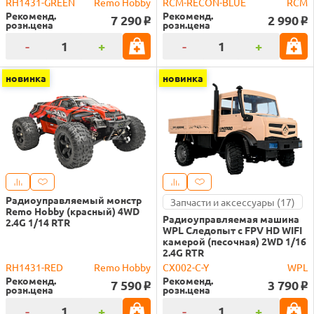
RH1431-GREEN
Remo Hobby
RCM-RECON-BLUE
RCM
Рекоменд.
Рекоменд.
7 290
2 990
o
o
розн.цена
розн.цена
-
+
-
+
новинка
новинка
Радиоуправляемый монстр
Запчасти и аксессуары (17)
Remo Hobby (красный) 4WD
Радиоуправляемая машина
2.4G 1/14 RTR
WPL Следопыт с FPV HD WIFI
камерой (песочная) 2WD 1/16
2.4G RTR
RH1431-RED
Remo Hobby
CX002-C-Y
WPL
Рекоменд.
Рекоменд.
7 590
3 790
o
o
розн.цена
розн.цена
-
+
-
+