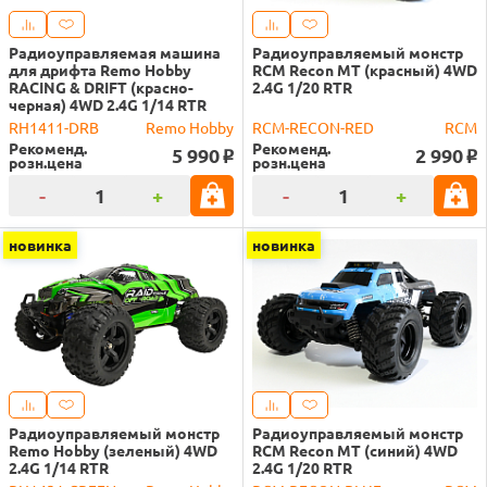
Радиоуправляемая машина
Радиоуправляемый монстр
для дрифта Remo Hobby
RCM Recon MT (красный) 4WD
RACING & DRIFT (красно-
2.4G 1/20 RTR
черная) 4WD 2.4G 1/14 RTR
RH1411-DRB
Remo Hobby
RCM-RECON-RED
RCM
Рекоменд.
Рекоменд.
5 990
2 990
o
o
розн.цена
розн.цена
-
+
-
+
новинка
новинка
Радиоуправляемый монстр
Радиоуправляемый монстр
Remo Hobby (зеленый) 4WD
RCM Recon MT (синий) 4WD
2.4G 1/14 RTR
2.4G 1/20 RTR