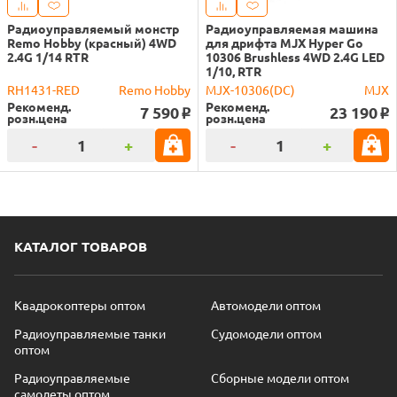
Радиоуправляемый монстр
Радиоуправляемая машина
Remo Hobby (красный) 4WD
для дрифта MJX Hyper Go
2.4G 1/14 RTR
10306 Brushless 4WD 2.4G LED
1/10, RTR
RH1431-RED
Remo Hobby
MJX-10306(DC)
MJX
Рекоменд.
Рекоменд.
7 590
23 190
o
o
розн.цена
розн.цена
-
+
-
+
КАТАЛОГ ТОВАРОВ
Квадрокоптеры оптом
Автомодели оптом
Радиоуправляемые танки
Судомодели оптом
оптом
Радиоуправляемые
Сборные модели оптом
самолеты оптом