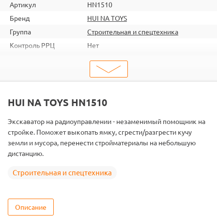
Артикул
HN1510
Бренд
HUI NA TOYS
Группа
Строительная и спецтехника
Контроль РРЦ
Нет
шт. в кор.
8
Вес коробки
16.2
Объем коробки
0.1838
ШтрихКод
2000000056777
HUI NA TOYS HN1510
Тип
Строительная и спецтехника
Экскаватор на радиоуправлении - незаменимый помощник на
Вид
Экскаваторы
стройке. Поможет выкопать ямку, сгрести/разгрести кучу
Масштаб
1/16
земли и мусора, перенести стройматериалы на небольшую
дистанцию.
Аккумулятор
Ni-Cd
Строительная и спецтехника
Описание