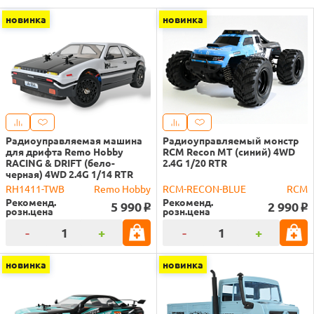
новинка
новинка
Радиоуправляемая машина
Радиоуправляемый монстр
для дрифта Remo Hobby
RCM Recon MT (синий) 4WD
RACING & DRIFT (бело-
2.4G 1/20 RTR
черная) 4WD 2.4G 1/14 RTR
RH1411-TWB
Remo Hobby
RCM-RECON-BLUE
RCM
Рекоменд.
Рекоменд.
5 990
2 990
o
o
розн.цена
розн.цена
-
+
-
+
новинка
новинка