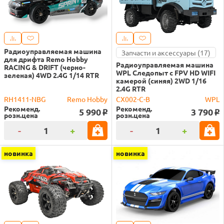
Радиоуправляемая машина
Запчасти и аксессуары (17)
для дрифта Remo Hobby
Радиоуправляемая машина
RACING & DRIFT (черно-
WPL Следопыт с FPV HD WIFI
зеленая) 4WD 2.4G 1/14 RTR
камерой (синяя) 2WD 1/16
2.4G RTR
RH1411-NBG
Remo Hobby
CX002-C-B
WPL
Рекоменд.
Рекоменд.
5 990
3 790
o
o
розн.цена
розн.цена
-
+
-
+
новинка
новинка