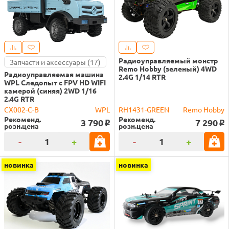
Радиоуправляемый монстр
Запчасти и аксессуары (17)
Remo Hobby (зеленый) 4WD
Радиоуправляемая машина
2.4G 1/14 RTR
WPL Следопыт с FPV HD WIFI
камерой (синяя) 2WD 1/16
2.4G RTR
CX002-C-B
WPL
RH1431-GREEN
Remo Hobby
Рекоменд.
Рекоменд.
3 790
7 290
o
o
розн.цена
розн.цена
-
+
-
+
новинка
новинка