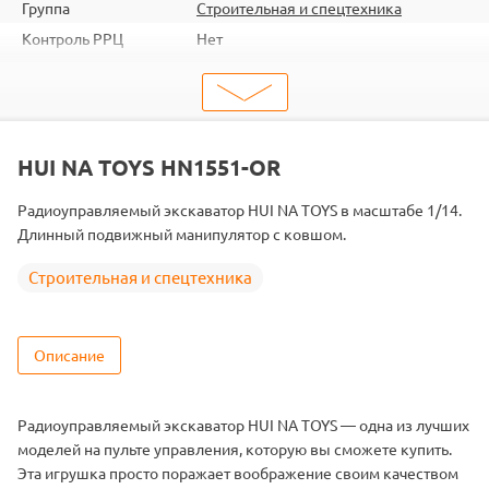
Группа
Строительная и спецтехника
Контроль РРЦ
Нет
шт. в кор.
6
Вес коробки
20.7
Объем коробки
0.2083
ШтрихКод
2000000252391
HUI NA TOYS HN1551-OR
Радиоуправляемый экскаватор HUI NA TOYS в масштабе 1/14.
Длинный подвижный манипулятор с ковшом.
Строительная и спецтехника
Описание
Радиоуправляемый экскаватор HUI NA TOYS — одна из лучших
моделей на пульте управления, которую вы сможете купить.
Эта игрушка просто поражает воображение своим качеством