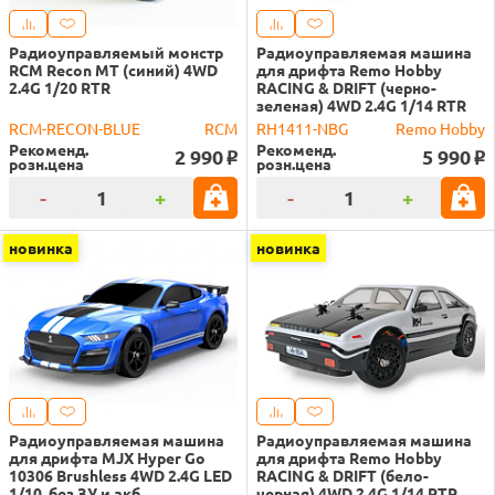
Радиоуправляемый монстр
Радиоуправляемая машина
RCM Recon MT (синий) 4WD
для дрифта Remo Hobby
2.4G 1/20 RTR
RACING & DRIFT (черно-
зеленая) 4WD 2.4G 1/14 RTR
RCM-RECON-BLUE
RCM
RH1411-NBG
Remo Hobby
Рекоменд.
Рекоменд.
2 990
5 990
o
o
розн.цена
розн.цена
-
+
-
+
новинка
новинка
Радиоуправляемая машина
Радиоуправляемая машина
для дрифта MJX Hyper Go
для дрифта Remo Hobby
10306 Brushless 4WD 2.4G LED
RACING & DRIFT (бело-
1/10, без ЗУ и акб
черная) 4WD 2.4G 1/14 RTR