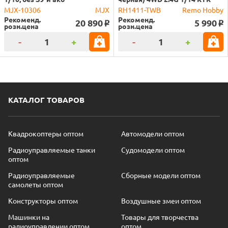
MJX-10306
MJX
RH1411-TWB
Remo Hobby
Рекоменд.
Рекоменд.
20 890
5 990
o
o
розн.цена
розн.цена
-
+
-
+
КАТАЛОГ ТОВАРОВ
Квадрокоптеры оптом
Автомодели оптом
Радиоуправляемые танки
Судомодели оптом
оптом
Радиоуправляемые
Сборные модели оптом
самолеты оптом
Конструкторы оптом
Воздушные змеи оптом
Машинки на
Товары для творчества
радиоуправлении оптом
оптом