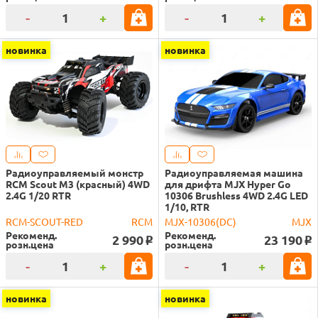
-
+
-
+
новинка
новинка
Радиоуправляемый монстр
Радиоуправляемая машина
RCM Scout M3 (красный) 4WD
для дрифта MJX Hyper Go
2.4G 1/20 RTR
10306 Brushless 4WD 2.4G LED
1/10, RTR
RCM-SCOUT-RED
RCM
MJX-10306(DC)
MJX
Рекоменд.
Рекоменд.
2 990
23 190
o
o
розн.цена
розн.цена
-
+
-
+
новинка
новинка