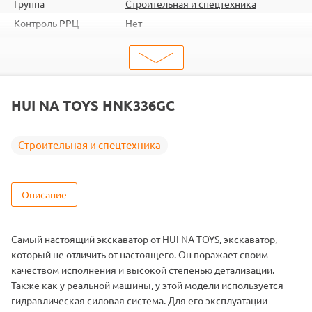
Группа
Строительная и спецтехника
Контроль РРЦ
Нет
шт. в кор.
1
Объем коробки
0.068
ШтрихКод
2000000070537
Тип
Строительная и спецтехника
HUI NA TOYS HNK336GC
Вид
Экскаваторы
Масштаб
1/14
Строительная и спецтехника
Аккумулятор
Li-Po
Описание
Самый настоящий экскаватор от HUI NA TOYS, экскаватор,
который не отличить от настоящего. Он поражает своим
качеством исполнения и высокой степенью детализации.
Также как у реальной машины, у этой модели используется
гидравлическая силовая система. Для его эксплуатации