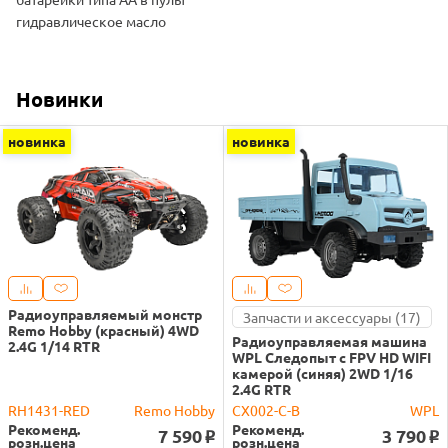
гидравлическое масло
Новинки
новинка
новинка
Радиоуправляемый монстр
Запчасти и аксессуары (17)
Remo Hobby (красный) 4WD
Радиоуправляемая машина
2.4G 1/14 RTR
WPL Следопыт с FPV HD WIFI
камерой (синяя) 2WD 1/16
2.4G RTR
RH1431-RED
Remo Hobby
CX002-C-B
WPL
Рекоменд.
Рекоменд.
7 590
3 790
o
o
розн.цена
розн.цена