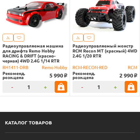
Радиоуправляемая машина
Радиоуправляемый монстр
для дрифта Remo Hobby
RCM Recon MT (красный) 4WD
RACING & DRIFT (красно-
2.4G 1/20 RTR
черная) 4WD 2.4G 1/14 RTR
RH1411-DRB
Remo Hobby
RCM-RECON-RED
RCM
Рекоменд.
Рекоменд.
5 990
2 990
o
o
розн.цена
розн.цена
-
+
-
+
КАТАЛОГ ТОВАРОВ