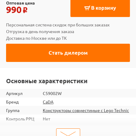
Оптовая цена
990
В корзину
o
Персональная система скидок при больших заказах
Отгрузка в день получения заказа
Доставка по Москве или до ТК
Стать дилером
Основные характеристики
Артикул
C59002W
Бренд
CaDA
Группа
Конструкторы совместимые с Lego Technic
Контроль РРЦ
Нет
шт. в кор.
24
Вес коробки
18.1