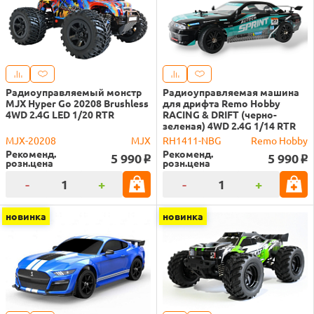
Радиоуправляемый монстр
Радиоуправляемая машина
MJX Hyper Go 20208 Brushless
для дрифта Remo Hobby
4WD 2.4G LED 1/20 RTR
RACING & DRIFT (черно-
зеленая) 4WD 2.4G 1/14 RTR
MJX-20208
MJX
RH1411-NBG
Remo Hobby
Рекоменд.
Рекоменд.
5 990
5 990
o
o
розн.цена
розн.цена
-
+
-
+
новинка
новинка