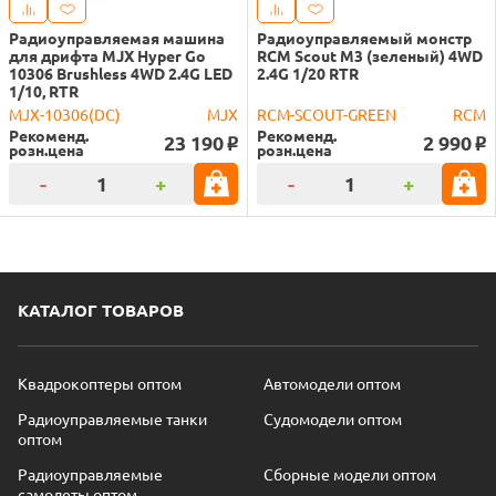
Радиоуправляемая машина
Радиоуправляемый монстр
для дрифта MJX Hyper Go
RCM Scout M3 (зеленый) 4WD
10306 Brushless 4WD 2.4G LED
2.4G 1/20 RTR
1/10, RTR
MJX-10306(DC)
MJX
RCM-SCOUT-GREEN
RCM
Рекоменд.
Рекоменд.
23 190
2 990
o
o
розн.цена
розн.цена
-
+
-
+
КАТАЛОГ ТОВАРОВ
Квадрокоптеры оптом
Автомодели оптом
Радиоуправляемые танки
Судомодели оптом
оптом
Радиоуправляемые
Сборные модели оптом
самолеты оптом