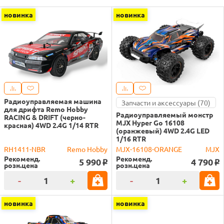
новинка
новинка
Радиоуправляемая машина
Запчасти и аксессуары (70)
для дрифта Remo Hobby
Радиоуправляемый монстр
RACING & DRIFT (черно-
MJX Hyper Go 16108
красная) 4WD 2.4G 1/14 RTR
(оранжевый) 4WD 2.4G LED
1/16 RTR
RH1411-NBR
Remo Hobby
MJX-16108-ORANGE
MJX
Рекоменд.
Рекоменд.
5 990
4 790
o
o
розн.цена
розн.цена
-
+
-
+
новинка
новинка