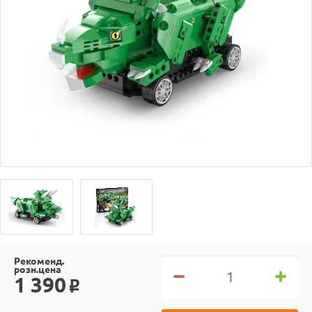
Рекоменд.
розн.цена
1 390
o