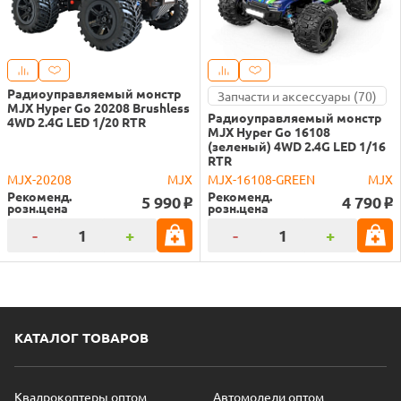
Радиоуправляемый монстр
Запчасти и аксессуары (70)
MJX Hyper Go 20208 Brushless
Радиоуправляемый монстр
4WD 2.4G LED 1/20 RTR
MJX Hyper Go 16108
(зеленый) 4WD 2.4G LED 1/16
RTR
MJX-20208
MJX
MJX-16108-GREEN
MJX
Рекоменд.
Рекоменд.
5 990
4 790
o
o
розн.цена
розн.цена
-
+
-
+
КАТАЛОГ ТОВАРОВ
Квадрокоптеры оптом
Автомодели оптом