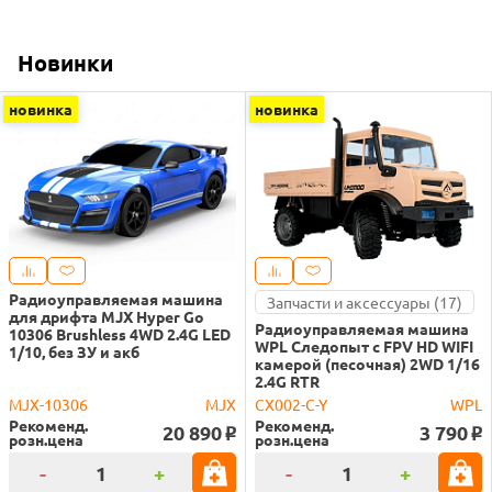
Новинки
новинка
новинка
Радиоуправляемая машина
Запчасти и аксессуары (17)
для дрифта MJX Hyper Go
Радиоуправляемая машина
10306 Brushless 4WD 2.4G LED
WPL Следопыт с FPV HD WIFI
1/10, без ЗУ и акб
камерой (песочная) 2WD 1/16
2.4G RTR
MJX-10306
MJX
CX002-C-Y
WPL
Рекоменд.
Рекоменд.
20 890
3 790
o
o
розн.цена
розн.цена
-
+
-
+