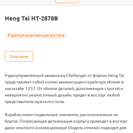
Объем коробки
0.305
ШтрихКод
2000000057774
Heng Tai HT-2878B
Тип
Радиоуправляемые судомодели
Вид
Корабли
Радиоуправляемые катера
Серия
Судомодели-игрушки
Двигатель
Коллекторный
Описание
Радиоуправляемый авианосец Chellenger от фирмы Heng Tai
представляет собой копию авианесущего крейсера «Киев» в
масштабе 1:257. От обилия деталей, дополняющих строгий и
невероятно реалистичный дизайн, придет в восторг любой
представитель мужского пола.
Корабль имеет подвижные элементы, расположенные на
бортах. Потрясающая детализация корпуса приведет в восторг
даже опытного коллекционера! Модель отлично подходит для