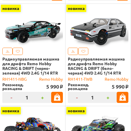
новинка
новинка
Радиоуправляемая машина
Радиоуправляемая машина
для дрифта Remo Hobby
для дрифта Remo Hobby
RACING & DRIFT (черно-
RACING & DRIFT (бело-
зеленая) 4WD 2.4G 1/14 RTR
черная) 4WD 2.4G 1/14 RTR
RH1411-NBG
Remo Hobby
RH1411-TWB
Remo Hobby
Рекоменд.
Рекоменд.
5 990
5 990
o
o
розн.цена
розн.цена
-
+
-
+
новинка
новинка