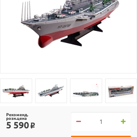
Рекоменд.
розн.цена
5 590
o