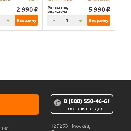
Рекоменд.
2 990
5 990
o
o
розн.цена
+
-
+
В корзину
В корзину
8 (800) 550-46-61
оптовый отдел
127253
,
Москва
,
ании