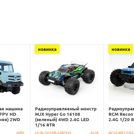
новинка
новинка
ая машина
Радиоуправляемый монстр
Радиоупра
 FPV HD
MJX Hyper Go 16108
RCM Recon
иняя) 2WD
(зеленый) 4WD 2.4G LED
2.4G 1/20 
1/16 RTR
WPL
MJX-16108-GREEN
MJX
RCM-RECON