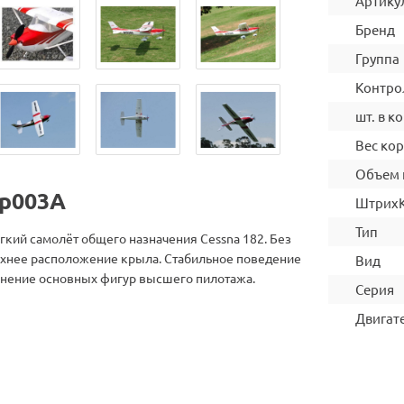
Артику
Бренд
Группа
Контро
шт. в ко
Вес ко
Объем 
op003A
Штрих
Тип
кий самолёт общего назначения Cessna 182. Без
рхнее расположение крыла. Стабильное поведение
Вид
лнение основных фигур высшего пилотажа.
Серия
Двигат