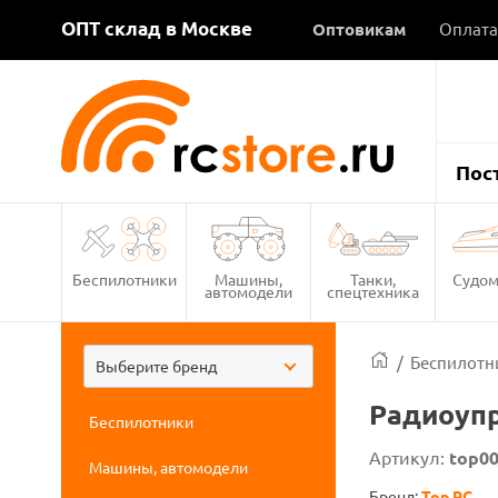
ОПТ склад в Москве
Оптовикам
Оплата
Пос
Беспилотники
Машины,
Танки,
Судом
автомодели
спецтехника
/
Беспилотн
Выберите бренд
Радиоупр
Беспилотники
Артикул:
top0
Машины, автомодели
Бренд:
Top RC