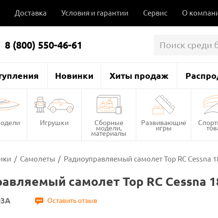
Доставка
Условия и гарантии
Сервис
О компан
8 (800) 550-46-61
тупления
Новинки
Хиты продаж
Распро
одели
Игрушки
Сборные
Развивающие
Спор
модели,
игры
то
материалы
ики
/
Самолеты
/
Радиоуправляемый самолет Top RC Cessna 182
авляемый самолет Top RC Cessna 182
03A
Оставить отзыв