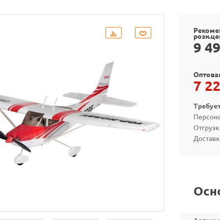
Рекоме
розн.це
9 4
Оптова
7 2
Требуе
Персона
Отгрузк
Доставк
Осн