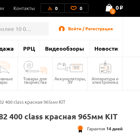
0
ии
Контакты
0
0
o
0
Войти / Регистрация
дажа
РРЦ
Видеообзоры
Новости
тивные
Товары для
Аккумуляторы,
Аппаратура и
вары
творчества
ЗУ
электроника
 400 class красная 965мм KIT
 400 class красная 965мм KIT
Гарантия
14 дней