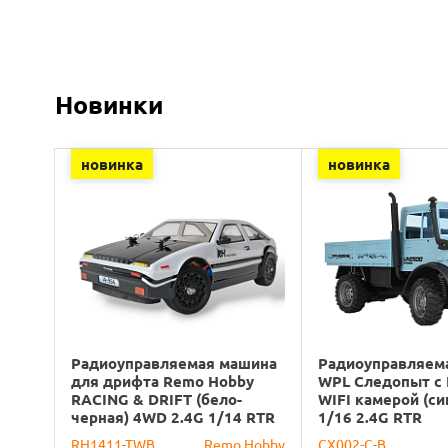
Новинки
новинка
новинка
Радиоуправляемая машина
Радиоуправляем
для дрифта Remo Hobby
WPL Следопыт с
RACING & DRIFT (бело-
WIFI камерой (с
черная) 4WD 2.4G 1/14 RTR
1/16 2.4G RTR
RH1411-TWB
Remo Hobby
CX002-C-B