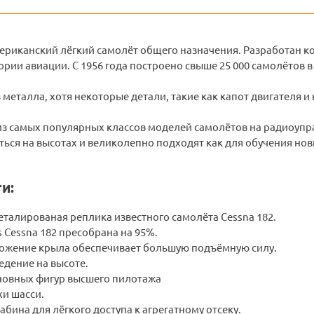
мериканский лёгкий самолёт общего назначения. Разработан к
ории авиации. С 1956 года построено свыше 25 000 самолётов 
 металла, хотя некоторые детали, такие как капот двигателя 
 из самых популярных классов моделей самолётов на радиоуп
ься на высотах и великолепно подходят как для обучения нов
и:
еталированая реплика известного самолёта Cessna 182.
s Cessna 182 пресобрана на 95%.
ожение крыла обеспечивает большую подъёмную силу.
едение на высоте.
овных фигур высшего пилотажа
и шасси.
бина для лёгкого доступа к агрегатному отсеку.