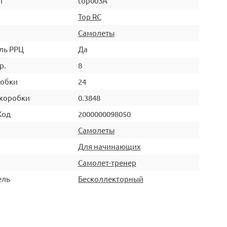
л
top003A
Top RC
Самолеты
ль РРЦ
Да
р.
8
робки
24
коробки
0.3848
Код
2000000098050
Самолеты
Для начинающих
Самолет-тренер
ель
Бесколлекторный