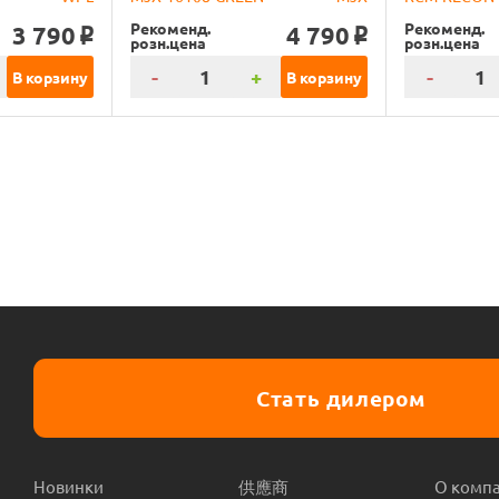
Рекоменд.
Рекоменд.
3 790
4 790
o
o
розн.цена
розн.цена
-
+
-
В корзину
В корзину
Стать дилером
Новинки
供應商
О комп