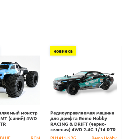
новинка
вляемый монстр
Радиоуправляемая машина
 MT (синий) 4WD
для дрифта Remo Hobby
RTR
RACING & DRIFT (черно-
зеленая) 4WD 2.4G 1/14 RTR
-BLUE
RCM
RH1411-NBG
Remo Hobby