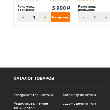
Рекоменд.
Рекоменд.
5 990
o
розн.цена
розн.цена
-
+
-
+
В корзину
КАТАЛОГ ТОВАРОВ
Квадрокоптеры оптом
Автомодели оптом
Радиоуправляемые
Судомодели оптом
танки оптом