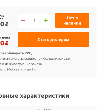
нд.
Нет в
на
90
наличии
o
я цена
Стать дилером
20
o
тся соблюдать РРЦ
льная система скидок при больших заказах
а в день получения заказа
а по Москве или до ТК
овные характеристики