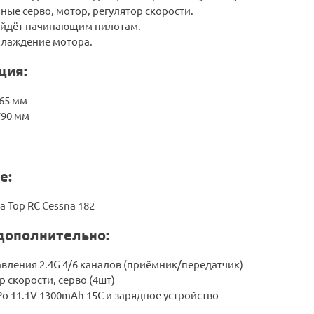
ые серво, мотор, регулятор скорости.
ойдёт начинающим пилотам.
лаждение мотора.
ция:
965 мм
790 мм
е:
 Top RC Cessna 182
дополнительно:
вления 2.4G 4/6 каналов (приёмник/передатчик)
р скорости, серво (4шт)
Po 11.1V 1300mAh 15C и зарядное устройство