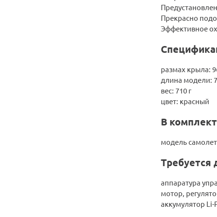
Предустановленн
Прекрасно под
Эффективное ох
Специфика
размах крыла: 
длина модели: 
вес: 710 г
цвет: красный
В комплект
модель самолета
Требуется 
аппаратура упра
мотор, регулято
аккумулятор Li-