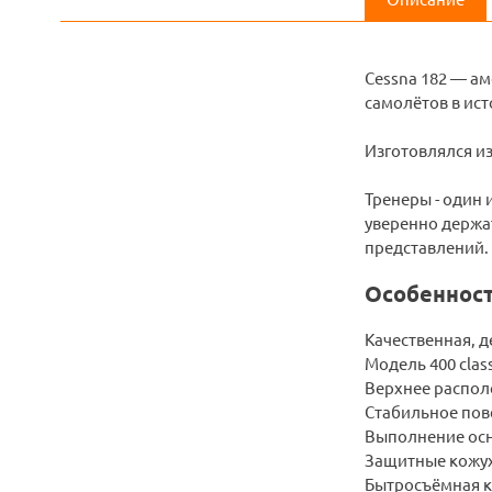
Cessna 182 — а
самолётов в ист
Изготовлялся из
Тренеры - один
уверенно держат
представлений.
Особенност
Качественная, д
Модель 400 clas
Верхнее распол
Стабильное пов
Выполнение осн
Защитные кожух
Бытросъёмная ка