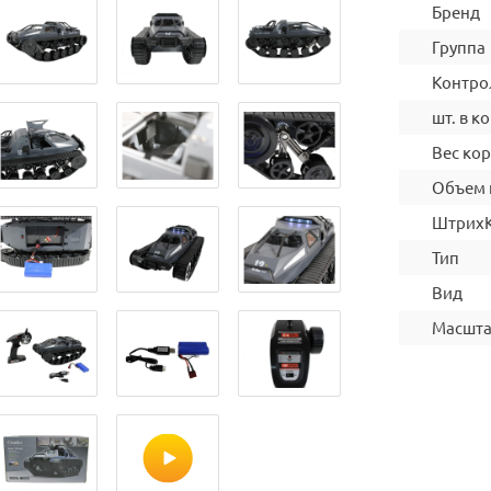
Бренд
Группа
Контро
шт. в ко
Вес ко
Объем 
Штрих
Тип
Вид
Масшт