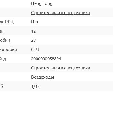
Heng Long
Строительная и спецтехника
ль РРЦ
Нет
р.
12
робки
28
коробки
0.21
Код
2000000058894
Строительная и спецтехника
Вездеходы
аб
1/12