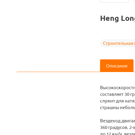
Heng Lon
Строительная 
Описание
Высокоскоростна
составляет 30 г
служит для натя
страшны небольш
Вездеход двигае
360 градусов. 2
до 12 км/ч, вез