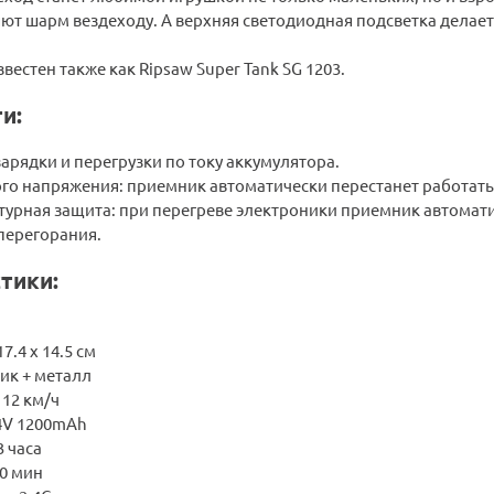
ют шарм вездеходу. А верхняя светодиодная подсветка делае
звестен также как Ripsaw Super Tank SG 1203.
и:
арядки и перегрузки по току аккумулятора.
го напряжения: приемник автоматически перестанет работать,
урная защита: при перегреве электроники приемник автомат
перегорания.
тики:
7.4 x 14.5 см
ик + металл
 12 км/ч
.4V 1200mAh
3 часа
20 мин