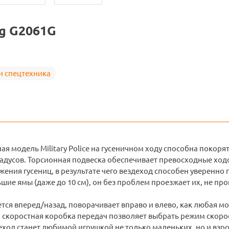
g G2061G
и спецтехника
я модель Military Police на гусеничном ходу способна покоря
радусов. Торсионная подвеска обеспечивает превосходные хо
жения гусениц, в результате чего вездеход способен уверенно п
ие ямы (даже до 10 см), он без проблем проезжает их, не про
тся вперед/назад, поворачивает вправо и влево, как любая мо
-х скоростная коробка передач позволяет выбрать режим скорос
деход станет любимой игрушкой не только маленьких, но и взр