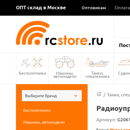
ОПТ склад в Москве
Оптовикам
Оплата
Пос
Беспилотники
Машины,
Танки,
Судом
автомодели
спецтехника
/
Танки, спе
Выберите бренд
Радиоупр
Беспилотники
Артикул:
G206
Машины, автомодели
Бренд:
Heng Lon