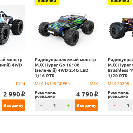
новинка
новинка
ый монстр
Радиоуправляемый монстр
Радиоупра
иний) 4WD
MJX Hyper Go 16108
MJX Hyper 
(зеленый) 4WD 2.4G LED
Brushless 
1/16 RTR
1/20 RTR
RCM
MJX-16108-GREEN
MJX
MJX-20208
Рекоменд.
Рекоменд.
2 990
4 790
o
o
розн.цена
розн.цена
-
+
-
В корзину
В корзину