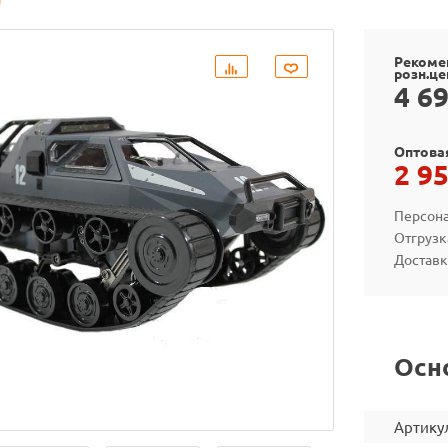
Рекоме
розн.це
4 6
Оптова
2 9
Персона
Отгрузк
Доставк
Осн
Артику