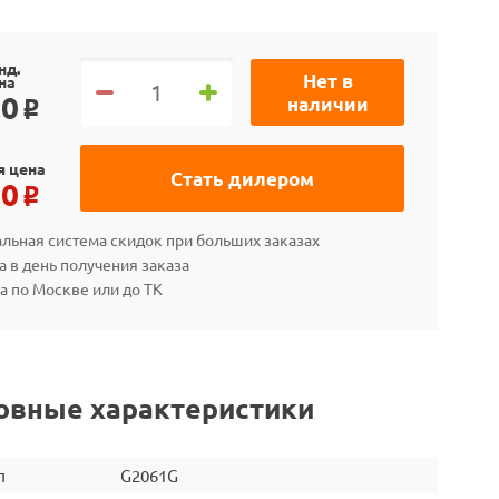
нд.
Нет в
на
90
наличии
o
я цена
Стать дилером
50
o
льная система скидок при больших заказах
а в день получения заказа
а по Москве или до ТК
овные характеристики
л
G2061G