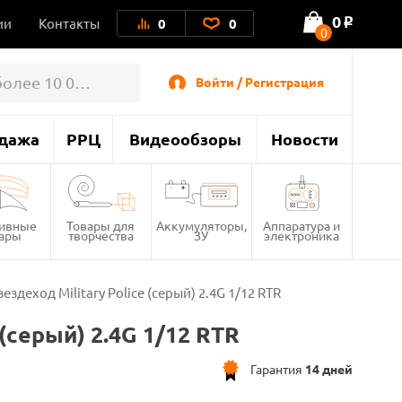
0
ии
Контакты
0
0
o
0
Войти / Регистрация
дажа
РРЦ
Видеообзоры
Новости
тивные
Товары для
Аккумуляторы,
Аппаратура и
вары
творчества
ЗУ
электроника
деход Military Police (серый) 2.4G 1/12 RTR
(серый) 2.4G 1/12 RTR
Гарантия
14 дней