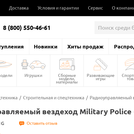
Доставка
Условия и гарантии
Сервис
О компан
8 (800) 550-46-61
тупления
Новинки
Хиты продаж
Распро
одели
Игрушки
Сборные
Развивающие
Спор
модели,
игры
то
материалы
цтехника
/
Строительная и спецтехника
/
Радиоуправляемый вез
авляемый вездеход Military Police 
1G
Оставить отзыв
g