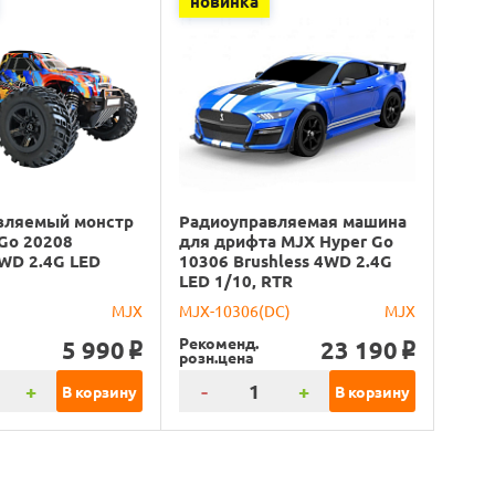
новинка
вляемый монстр
Радиоуправляемая машина
Go 20208
для дрифта MJX Hyper Go
4WD 2.4G LED
10306 Brushless 4WD 2.4G
LED 1/10, RTR
MJX
MJX-10306(DC)
MJX
Рекоменд.
5 990
23 190
o
o
розн.цена
+
-
+
В корзину
В корзину