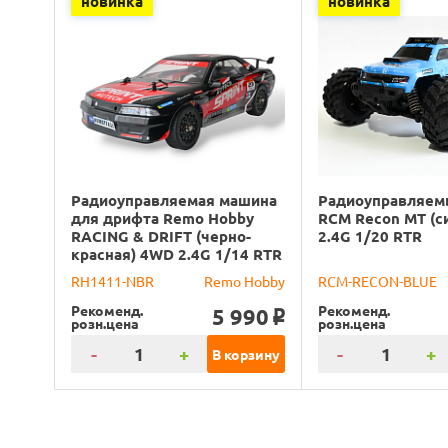
новинка
новинка
Радиоуправляемая машина
Радиоуправляем
для дрифта Remo Hobby
RCM Recon MT (с
RACING & DRIFT (черно-
2.4G 1/20 RTR
красная) 4WD 2.4G 1/14 RTR
RH1411-NBR
Remo Hobby
RCM-RECON-BLUE
Рекоменд.
Рекоменд.
5 990
o
розн.цена
розн.цена
-
+
-
+
В корзину