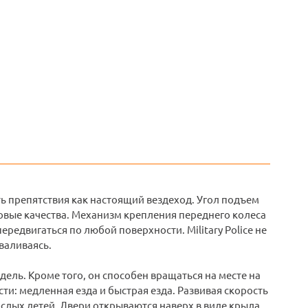
ть препятствия как настоящий вездеход. Угол подъем
довые качества. Механизм крепления переднего колеса
ередвигаться по любой поверхности. Military Police не
валиваясь.
дель. Кроме того, он способен вращаться на месте на
ти: медленная езда и быстрая езда. Развивая скорость
ослых детей. Двери открываются наверх в виде крыла