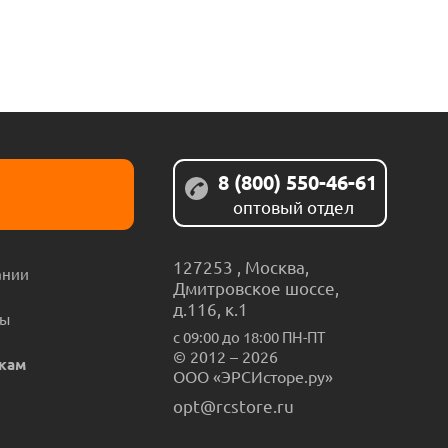
8 (800) 550-46-61
оптовый отдел
127253
,
Москва
,
ании
Дмитровское шоссе,
д.116, к.1
ты
с 09:00 до 18:00 ПН-ПТ
© 2012 – 2026
кам
ООО «ЭРСИсторе.ру»
opt@rcstore.ru