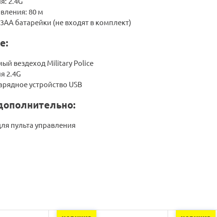
я: 2.4G
вления: 80 м
 3AA батарейки (не входят в комплект)
е:
й вездеход Military Police
я 2.4G
арядное устройство USB
дополнительно:
для пульта управления