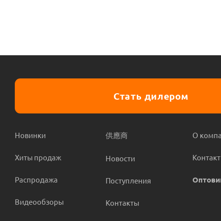
Стать дилером
Новинки
供應商
О комп
Хиты продаж
Контак
Новости
Распродажа
Оптови
Поступления
Видеообзоры
Контакты