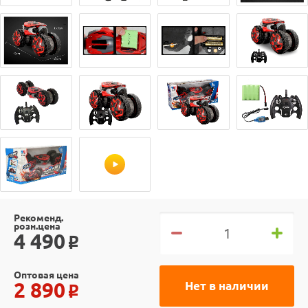
Рекоменд.
розн.цена
4 490
o
Оптовая цена
2 890
Нет в наличии
o