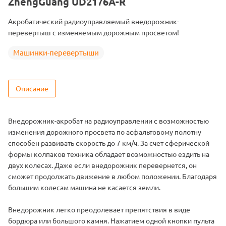
ZhengGuang UD2176A-R
Масштаб
1/12
Акробатический радиоуправляемый внедорожник-
Аккумулятор
Ni-Cd
перевертыш с изменяемым дорожным просветом!
Машинки-перевертыши
Описание
Внедорожник-акробат на радиоуправлении с возможностью
изменения дорожного просвета по асфальтовому полотну
способен развивать скорость до 7 км/ч. За счет сферической
формы колпаков техника обладает возможностью ездить на
двух колесах. Даже если внедорожник перевернется, он
сможет продолжать движение в любом положении. Благодаря
большим колесам машина не касается земли.
Внедорожник легко преодолевает препятствия в виде
бордюра или большого камня. Нажатием одной кнопки пульта