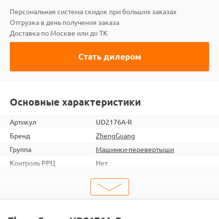
Персональная система скидок при больших заказах
Отгрузка в день получения заказа
Доставка по Москве или до ТК
Стать дилером
Основные характеристики
Артикул
UD2176A-R
Бренд
ZhengGuang
Группа
Машинки-перевертыши
Контроль РРЦ
Нет
шт. в кор.
12
Объем коробки
0.223
ШтрихКод
2000000057125
Тип
Машинки-перевертыши