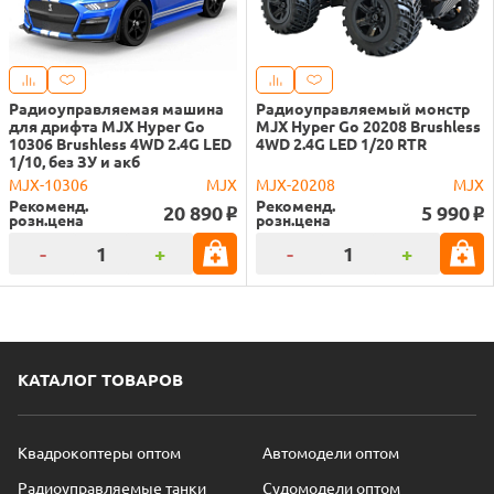
Радиоуправляемая машина
Радиоуправляемый монстр
для дрифта MJX Hyper Go
MJX Hyper Go 20208 Brushless
10306 Brushless 4WD 2.4G LED
4WD 2.4G LED 1/20 RTR
1/10, без ЗУ и акб
MJX-10306
MJX
MJX-20208
MJX
Рекоменд.
Рекоменд.
20 890
5 990
o
o
розн.цена
розн.цена
-
+
-
+
КАТАЛОГ ТОВАРОВ
Квадрокоптеры оптом
Автомодели оптом
Радиоуправляемые танки
Судомодели оптом