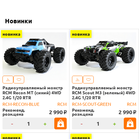
Новинки
новинка
новинка
Радиоуправляемый монстр
Радиоуправляемый монстр
RCM Recon MT (синий) 4WD
RCM Scout M3 (зеленый) 4WD
2.4G 1/20 RTR
2.4G 1/20 RTR
RCM-RECON-BLUE
RCM
RCM-SCOUT-GREEN
RCM
Рекоменд.
Рекоменд.
2 990
2 990
o
o
розн.цена
розн.цена
-
+
-
+
новинка
новинка