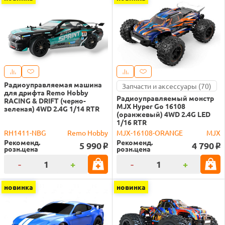
Радиоуправляемая машина
Запчасти и аксессуары (70)
для дрифта Remo Hobby
Радиоуправляемый монстр
RACING & DRIFT (черно-
MJX Hyper Go 16108
зеленая) 4WD 2.4G 1/14 RTR
(оранжевый) 4WD 2.4G LED
1/16 RTR
RH1411-NBG
Remo Hobby
MJX-16108-ORANGE
MJX
Рекоменд.
Рекоменд.
5 990
4 790
o
o
розн.цена
розн.цена
-
+
-
+
новинка
новинка