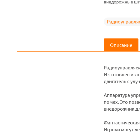
внедорожные ши
Радиоуправля
Описание
Радиоуправляем
Изготовлен из 
двигатель с улу
Аппаратура упр
помех. Это поз
внедорожник для
Фантастическая
Игроки могут л