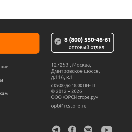
8 (800) 550-46-61
оптовый отдел
127253
,
Москва
,
ании
Дмитровское шоссе,
д.116, к.1
ты
с 09:00 до 18:00 ПН-ПТ
© 2012 – 2026
кам
ООО «ЭРСИсторе.ру»
opt@rcstore.ru