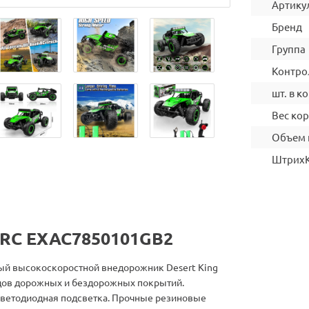
Артику
Бренд
Группа
Контро
шт. в ко
Вес ко
Объем 
Штрих
 RC EXAC7850101GB2
й высокоскоростной внедорожник Desert King
дов дорожных и бездорожных покрытий.
светодиодная подсветка. Прочные резиновые