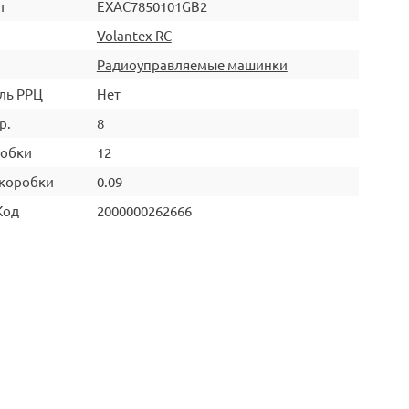
л
EXAC7850101GB2
Volantex RC
Радиоуправляемые машинки
ль РРЦ
Нет
р.
8
робки
12
коробки
0.09
Код
2000000262666