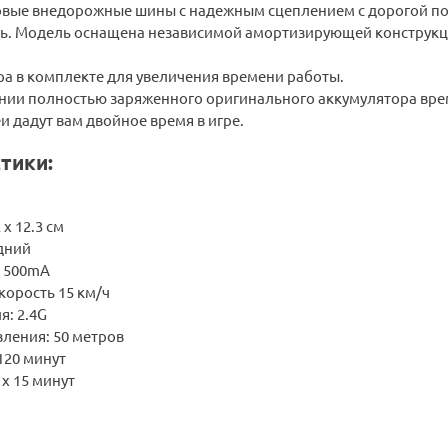
вые внедорожные шины с надежным сцеплением с дорогой помо
ь. Модель оснащена независимой амортизирующей конструкци
ра в комплекте для увеличения времени работы.
нии полностью заряженного оригинального аккумулятора врем
 дадут вам двойное время в игре.
тики:
 х 12.3 см
дний
V 500mA
корость 15 км/ч
я: 2.4G
ления: 50 метров
120 минут
 х 15 минут