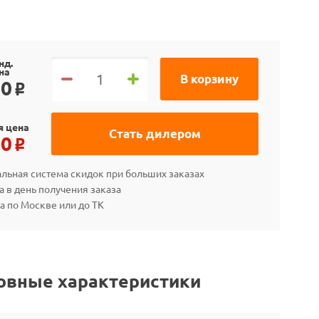
нд.
на
В корзину
90
o
я цена
Стать дилером
50
o
льная система скидок при больших заказах
а в день получения заказа
а по Москве или до ТК
овные характеристики