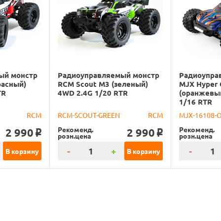
ый монстр
Радиоуправляемый монстр
Радиоупра
расный)
RCM Scout M3 (зеленый)
MJX Hyper 
TR
4WD 2.4G 1/20 RTR
(оранжевы
1/16 RTR
RCM
RCM-SCOUT-GREEN
RCM
MJX-16108-
Рекоменд.
Рекоменд.
2 990
2 990
o
o
розн.цена
розн.цена
-
+
-
В корзину
В корзину