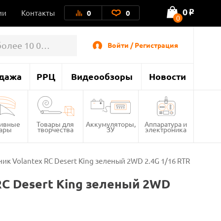
0
ии
Контакты
0
0
o
0
Войти / Регистрация
дажа
РРЦ
Видеообзоры
Новости
тивные
Товары для
Аккумуляторы,
Аппаратура и
вары
творчества
ЗУ
электроника
 Volantex RC Desert King зеленый 2WD 2.4G 1/16 RTR
C Desert King зеленый 2WD