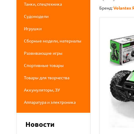
Танки, спецтехника
Бренд:
Volantex 
Судомодели
Игрушки
Сборные модели, материалы
Развивающие игры
Спортивные товары
Товары для творчества
Аккумуляторы, ЗУ
Аппаратура и электроника
Новости