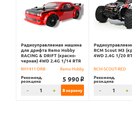
Радиоуправляемая машина
Радиоуправляем
для дрифта Remo Hobby
RCM Scout M3 (к
RACING & DRIFT (красно-
4WD 2.4G 1/20 R
черная) 4WD 2.4G 1/14 RTR
RH1411-DRB
Remo Hobby
RCM-SCOUT-RED
Рекоменд.
Рекоменд.
5 990
o
розн.цена
розн.цена
-
+
-
+
В корзину