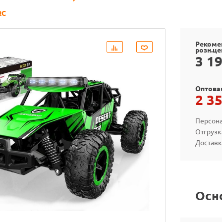
RC
Рекоме
розн.це
3 1
Оптова
2 3
Персона
Отгрузк
Доставк
Осн