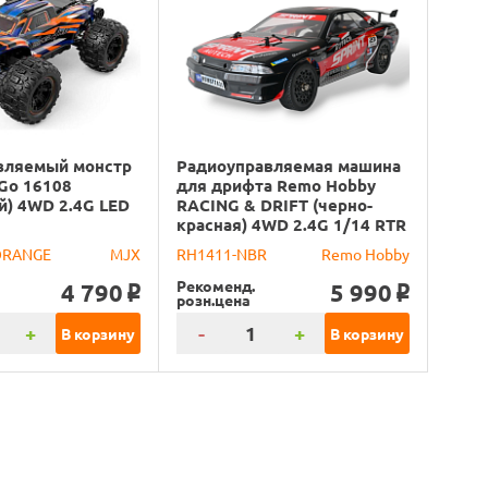
вляемый монстр
Радиоуправляемая машина
Go 16108
для дрифта Remo Hobby
й) 4WD 2.4G LED
RACING & DRIFT (черно-
красная) 4WD 2.4G 1/14 RTR
ORANGE
MJX
RH1411-NBR
Remo Hobby
Рекоменд.
4 790
5 990
o
o
розн.цена
+
-
+
В корзину
В корзину