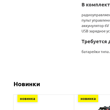
В комплект
радиоуправляем
пульт управлени
аккумулятор 6V
USB зарядное у
Требуется 
батарейки типа 
Новинки
новинка
новинка