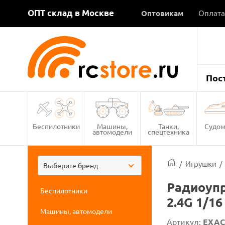
ОПТ склад в Москве
Оптовикам
Оплата
Пос
Беспилотники
Машины,
Танки,
Судом
автомодели
спецтехника
/
Игрушки
/
Выберите бренд
Радиоупр
Беспилотники
2.4G 1/16
Машины, автомодели
Артикул:
EXAC