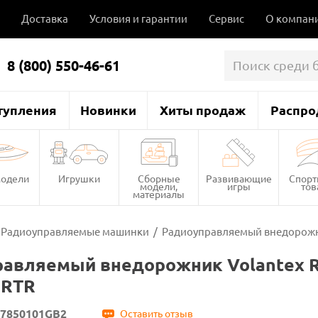
Доставка
Условия и гарантии
Сервис
О компан
8 (800) 550-46-61
тупления
Новинки
Хиты продаж
Распро
одели
Игрушки
Сборные
Развивающие
Спор
модели,
игры
то
материалы
Радиоуправляемые машинки
/
Радиоуправляемый внедорожник
авляемый внедорожник Volantex R
 RTR
7850101GB2
Оставить отзыв