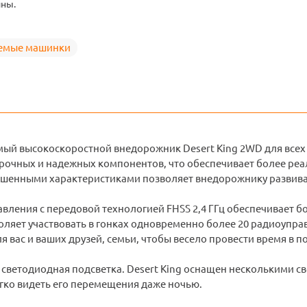
ны.
емые машинки
ый высокоскоростной внедорожник Desert King 2WD для всех
прочных и надежных компонентов, что обеспечивает более ре
чшенными характеристиками позволяет внедорожнику развиват
авления с передовой технологией FHSS 2,4 ГГц обеспечивает 
воляет участвовать в гонках одновременно более 20 радиоуп
 вас и ваших друзей, семьи, чтобы весело провести время в 
 светодиодная подсветка. Desert King оснащен несколькими с
егко видеть его перемещения даже ночью.