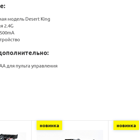
е:
ая модель Desert King
я 2.4G
 500mA
стройство
дополнительно:
AA для пульта управления
новинка
новинка