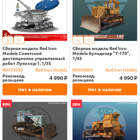
Сборная модель Red Iron
Сборная модель Red Iron
Models Советский
Models Бульдозер "Т-170",
дистанционно управляемый
1/43
робот Луноход-1, 1/35
RIM35030
Red Iron Models
RIM43004
Red Iron Models
Рекоменд.
Рекоменд.
4 990
4 990
o
o
розн.цена
розн.цена
Нет в наличии
Нет в наличии
ррц
ррц