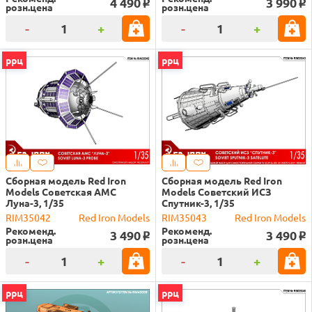
4 490
3 990
o
o
розн.цена
розн.цена
-
+
-
+
ррц
ррц
Сборная модель Red Iron
Сборная модель Red Iron
Models Советская АМС
Models Советский ИСЗ
Луна-3, 1/35
Спутник-3, 1/35
RIM35042
Red Iron Models
RIM35043
Red Iron Models
Рекоменд.
Рекоменд.
3 490
3 490
o
o
розн.цена
розн.цена
-
+
-
+
ррц
ррц