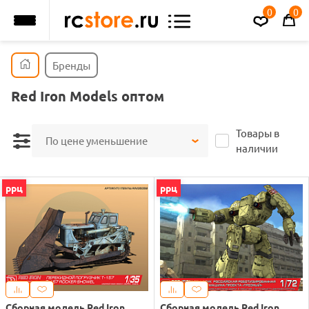
0
0
Бренды
Red Iron Models оптом
Товары в
По цене уменьшение
наличии
ррц
ррц
Сборная модель Red Iron
Сборная модель Red Iron