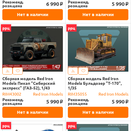
Рекоменд.
Рекоменд.
6 990
5 990
o
o
розн.цена
розн.цена
Нет в наличии
Нет в наличии
ррц
ррц
Сборная модель Red Iron
Сборная модель Red Iron
Models Пикап "Сибирский
Models Бульдозер "Т-170",
экспресс" (ГАЗ-52), 1/43
1/35
RIM43002
Red Iron Models
RIM35055
Red Iron Models
Рекоменд.
Рекоменд.
5 990
5 990
o
o
розн.цена
розн.цена
Нет в наличии
Нет в наличии
ррц
ррц