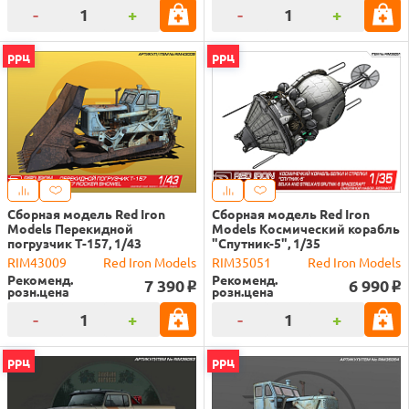
-
+
-
+
ррц
ррц
Сборная модель Red Iron
Сборная модель Red Iron
Models Перекидной
Models Космический корабль
погрузчик Т-157, 1/43
"Спутник-5", 1/35
RIM43009
Red Iron Models
RIM35051
Red Iron Models
Рекоменд.
Рекоменд.
7 390
6 990
o
o
розн.цена
розн.цена
-
+
-
+
ррц
ррц