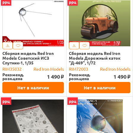
ррц
ррц
Сборная модель Red Iron
Сборная модель Red Iron
Models Советский ИСЗ
Models Дорожный каток
Спутник-1, 1/35
"Д-469", 1/72
RIM35032
Red Iron Models
RIM72003
Red Iron Models
Рекоменд.
Рекоменд.
1 490
1 490
o
o
розн.цена
розн.цена
Нет в наличии
Нет в наличии
ррц
ррц