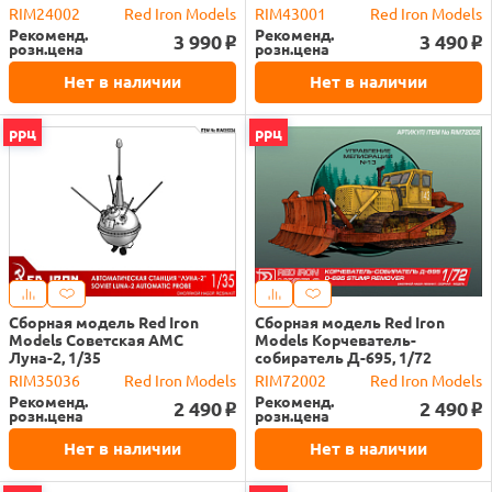
RIM24002
Red Iron Models
RIM43001
Red Iron Models
Рекоменд.
Рекоменд.
3 990
3 490
o
o
розн.цена
розн.цена
Нет в наличии
Нет в наличии
ррц
ррц
Сборная модель Red Iron
Сборная модель Red Iron
Models Советская АМС
Models Корчеватель-
Луна-2, 1/35
собиратель Д-695, 1/72
RIM35036
Red Iron Models
RIM72002
Red Iron Models
Рекоменд.
Рекоменд.
2 490
2 490
o
o
розн.цена
розн.цена
Нет в наличии
Нет в наличии