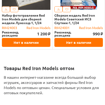
Набор фототравления Red
Сборная модель Red Iron
Iron Models для сборной
Models Советский ИСЗ
модели Луноход-1, 1/24
Спутник-1, 1/24
RIM24003
Red Iron Models
RIM24001
Red Iron Models
Рекоменд.
Рекоменд.
1 200
990
o
o
розн.цена
розн.цена
Нет в наличии
Нет в наличии
Товары Red Iron Models оптом
В нашем интернет-магазине всегда большой выбор
игрушек, аксессуаров и запчастей фирмы Red Iron
Models по оптовым ценам. Специальные условия для
оптовых покупателей.