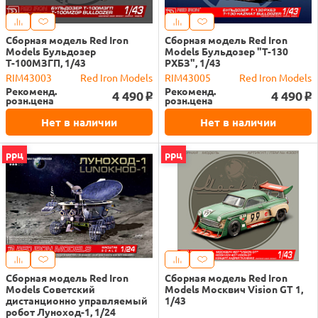
Сборная модель Red Iron
Сборная модель Red Iron
Models Бульдозер
Models Бульдозер "Т-130
Т-100МЗГП, 1/43
РХБЗ", 1/43
RIM43003
Red Iron Models
RIM43005
Red Iron Models
Рекоменд.
Рекоменд.
4 490
4 490
o
o
розн.цена
розн.цена
Нет в наличии
Нет в наличии
ррц
ррц
Сборная модель Red Iron
Сборная модель Red Iron
Models Советский
Models Москвич Vision GT 1,
дистанционно управляемый
1/43
робот Луноход-1, 1/24