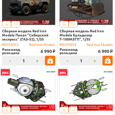
Сборная модель Red Iron
Сборная модель Red Iron
Models Пикап "Сибирский
Models Бульдозер
экспресс" (ГАЗ-52), 1/35
Т-100МЗГП", 1/35
RIM35053
Red Iron Models
RIM35054
Red Iron Models
Рекоменд.
Рекоменд.
6 990
6 990
o
o
розн.цена
розн.цена
-
+
-
+
ррц
ррц