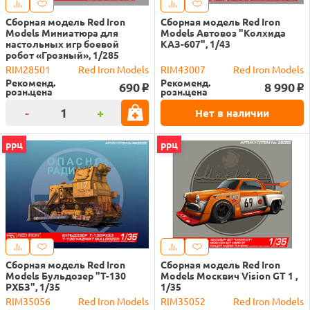
Сборная модель Red Iron
Сборная модель Red Iron
Models Миниатюра для
Models Автовоз "Колхида
настольных игр боевой
КАЗ-607", 1/43
робот «Грозный», 1/285
RIM28501
Red Iron Models
RIM43007
Red Iron Models
Рекоменд.
Рекоменд.
690
8 990
o
o
розн.цена
розн.цена
-
+
Нет в наличии
ррц
ррц
Сборная модель Red Iron
Сборная модель Red Iron
Models Бульдозер "Т-130
Models Москвич Vision GT 1 ,
РХБЗ", 1/35
1/35
RIM35056
Red Iron Models
RIM35052
Red Iron Models