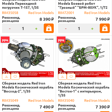
Models Перекидной
Models Боевой робот
погрузчик Т-157, 1/35
"Грозный" "БРМ-80УК", 1/72
RIM35058
Red Iron Models
RIM72001
Red Iron Models
Рекоменд.
Рекоменд.
8 390
7 990
o
o
розн.цена
розн.цена
-
+
-
+
ррц
ррц
Сборная модель Red Iron
Сборная модель Red Iron
Models Космический корабль
Models Космический корабль
"Восход-2", 1/35
"Восток-1" с интерьером,
1/35
RIM35049
Red Iron Models
RIM35040
Red Iron Models
Рекоменд.
Рекоменд.
7 490
7 390
o
o
розн.цена
розн.цена