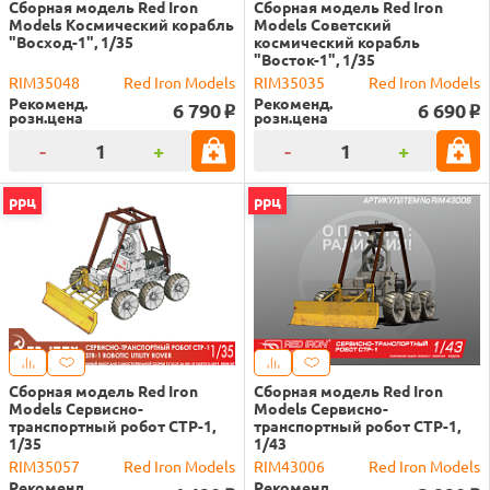
Сборная модель Red Iron
Сборная модель Red Iron
Models Космический корабль
Models Советский
"Восход-1", 1/35
космический корабль
"Восток-1", 1/35
RIM35048
Red Iron Models
RIM35035
Red Iron Models
Рекоменд.
Рекоменд.
6 790
6 690
o
o
розн.цена
розн.цена
-
+
-
+
ррц
ррц
Сборная модель Red Iron
Сборная модель Red Iron
Models Сервисно-
Models Сервисно-
транспортный робот СТР-1,
транспортный робот СТР-1,
1/35
1/43
RIM35057
Red Iron Models
RIM43006
Red Iron Models
Рекоменд.
Рекоменд.