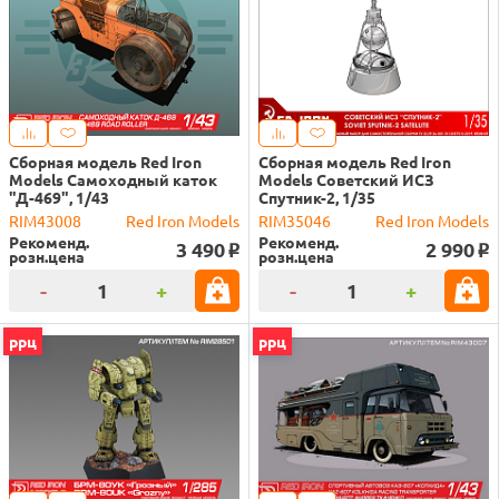
Сборная модель Red Iron
Сборная модель Red Iron
Models Самоходный каток
Models Советский ИСЗ
"Д-469", 1/43
Спутник-2, 1/35
RIM43008
Red Iron Models
RIM35046
Red Iron Models
Рекоменд.
Рекоменд.
3 490
2 990
o
o
розн.цена
розн.цена
-
+
-
+
ррц
ррц