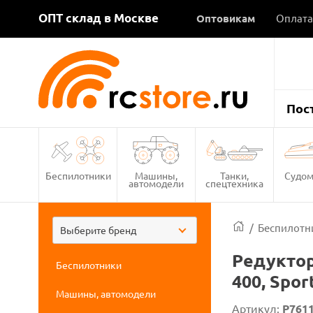
ОПТ склад в Москве
Оптовикам
Оплата
Пос
Беспилотники
Машины,
Танки,
Судом
автомодели
спецтехника
/
Беспилотн
Выберите бренд
Редуктор
Беспилотники
400, Spor
Машины, автомодели
Артикул:
P761