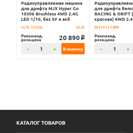
Радиоуправляемая машина
Радиоуправляем
для дрифта MJX Hyper Go
для дрифта Rem
10306 Brushless 4WD 2.4G
RACING & DRIFT 
LED 1/10, без ЗУ и акб
красная) 4WD 2.4
MJX-10306
MJX
RH1411-NBR
Рекоменд.
Рекоменд.
20 890
o
розн.цена
розн.цена
-
+
-
+
В корзину
КАТАЛОГ ТОВАРОВ