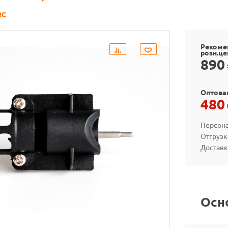
RC
Рекоме
розн.це
890
Оптова
480
Персона
Отгрузк
Доставк
Осн