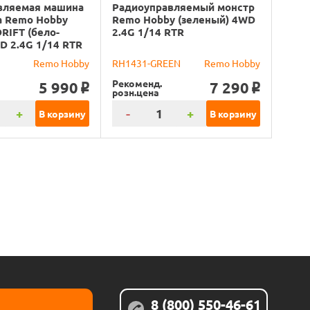
вляемая машина
Радиоуправляемый монстр
а Remo Hobby
Remo Hobby (зеленый) 4WD
RIFT (бело-
2.4G 1/14 RTR
D 2.4G 1/14 RTR
Remo Hobby
RH1431-GREEN
Remo Hobby
Рекоменд.
5 990
7 290
o
o
розн.цена
+
-
+
В корзину
В корзину
8 (800) 550-46-61