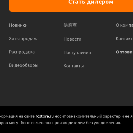
Стать дилером
Новинки
供應商
О комп
Хиты продаж
Контак
Новости
Распродажа
Оптови
Поступления
Видеообзоры
Контакты
ормация на сайте
rcstore.ru
носит ознакомительный характер и не 
аров могут быть изменены производителем без уведомления.