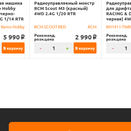
ая машина
Радиоуправляемый монстр
Радиоупра
o Hobby
RCM Scout M3 (красный)
для дрифт
(черно-
4WD 2.4G 1/20 RTR
RACING & D
G 1/14 RTR
черная) 4W
Remo Hobby
RCM-SCOUT-RED
RCM
RH1411-TWB
Рекоменд.
Рекоменд.
5 990
2 990
o
o
розн.цена
розн.цена
-
+
-
В корзину
В корзину