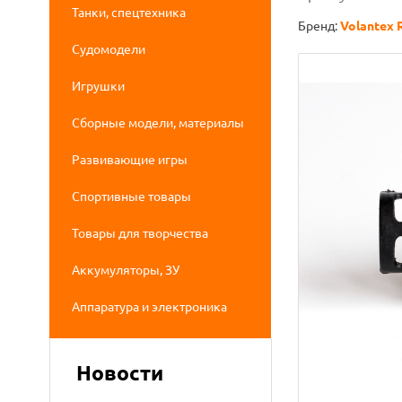
Танки, спецтехника
Бренд:
Volantex 
Судомодели
Игрушки
Сборные модели, материалы
Развивающие игры
Спортивные товары
Товары для творчества
Аккумуляторы, ЗУ
Аппаратура и электроника
Новости