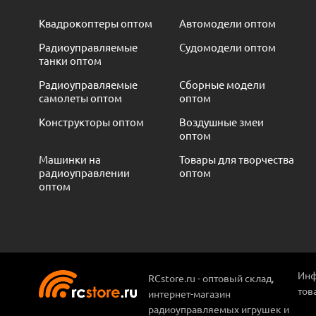
Квадрокоптеры оптом
Автомодели оптом
Радиоуправляемые
Судомодели оптом
танки оптом
Радиоуправляемые
Сборные модели
самолеты оптом
оптом
Конструкторы оптом
Воздушные змеи
оптом
Машинки на
Товары для творчества
радиоуправлении
оптом
оптом
Инф
RCstore.ru - оптовый склад,
тов
интернет-магазин
радиоуправляемых игрушек и