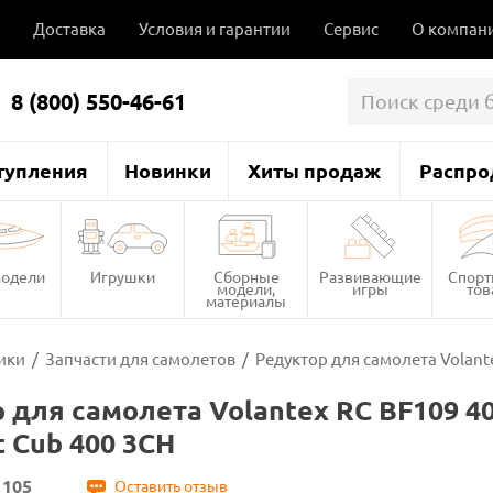
Доставка
Условия и гарантии
Сервис
О компан
8 (800) 550-46-61
тупления
Новинки
Хиты продаж
Распро
одели
Игрушки
Сборные
Развивающие
Спор
модели,
игры
то
материалы
ики
/
Запчасти для самолетов
/
Редуктор для самолета Volantex
 для самолета Volantex RC BF109 400
t Cub 400 3CH
1105
Оставить отзыв