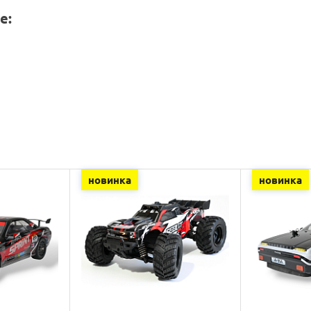
е:
новинка
новинка