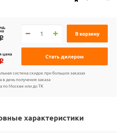
нд.
на
В корзину
o
я цена
Стать дилером
o
льная система скидок при больших заказах
а в день получения заказа
а по Москве или до ТК
овные характеристики