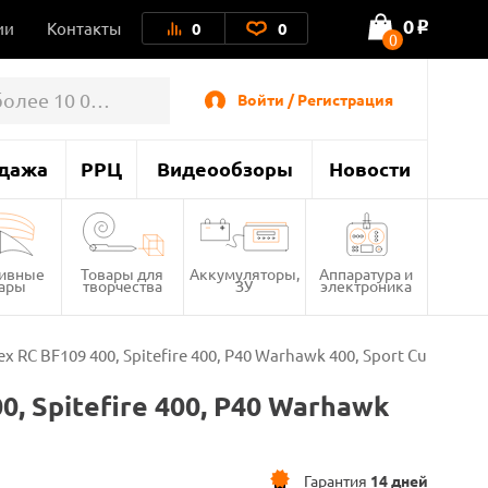
0
ии
Контакты
0
0
o
0
Войти / Регистрация
дажа
РРЦ
Видеообзоры
Новости
тивные
Товары для
Аккумуляторы,
Аппаратура и
вары
творчества
ЗУ
электроника
 RC BF109 400, Spitefire 400, P40 Warhawk 400, Sport Cub 400 3
, Spitefire 400, P40 Warhawk
Гарантия
14 дней