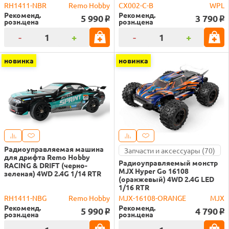
RH1411-NBR
Remo Hobby
CX002-C-B
WPL
Рекоменд.
Рекоменд.
5 990
3 790
o
o
розн.цена
розн.цена
-
+
-
+
новинка
новинка
Радиоуправляемая машина
Запчасти и аксессуары (70)
для дрифта Remo Hobby
Радиоуправляемый монстр
RACING & DRIFT (черно-
MJX Hyper Go 16108
зеленая) 4WD 2.4G 1/14 RTR
(оранжевый) 4WD 2.4G LED
1/16 RTR
RH1411-NBG
Remo Hobby
MJX-16108-ORANGE
MJX
Рекоменд.
Рекоменд.
5 990
4 790
o
o
розн.цена
розн.цена