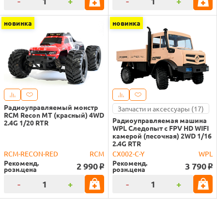
-
+
-
+
новинка
новинка
Радиоуправляемый монстр
Запчасти и аксессуары (17)
RCM Recon MT (красный) 4WD
Радиоуправляемая машина
2.4G 1/20 RTR
WPL Следопыт с FPV HD WIFI
камерой (песочная) 2WD 1/16
2.4G RTR
RCM-RECON-RED
RCM
CX002-C-Y
WPL
Рекоменд.
Рекоменд.
2 990
3 790
o
o
розн.цена
розн.цена
-
+
-
+