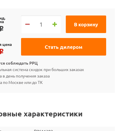
нд.
на
В корзину
o
я цена
Стать дилером
o
тся соблюдать РРЦ
льная система скидок при больших заказах
а в день получения заказа
а по Москве или до ТК
овные характеристики