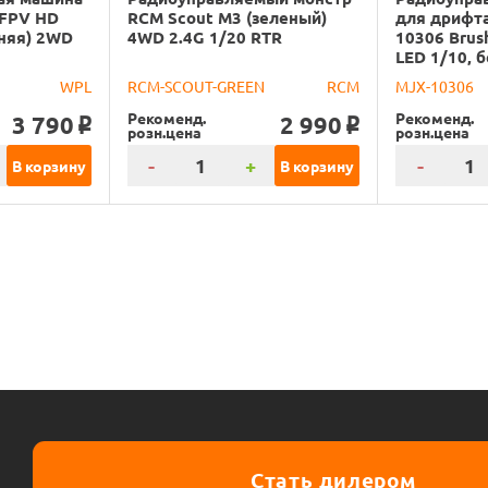
 FPV HD
RCM Scout M3 (зеленый)
для дрифта
иняя) 2WD
4WD 2.4G 1/20 RTR
10306 Brus
LED 1/10, б
WPL
RCM-SCOUT-GREEN
RCM
MJX-10306
Рекоменд.
Рекоменд.
3 790
2 990
o
o
розн.цена
розн.цена
-
+
-
В корзину
В корзину
Стать дилером