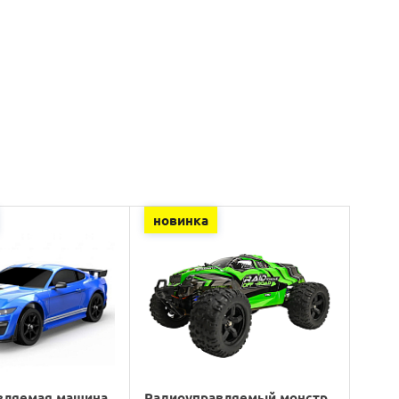
новинка
вляемая машина
Радиоуправляемый монстр