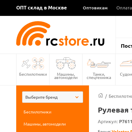
ОПТ склад в Москве
Оптовикам
Оплата
Пос
Беспилотники
Машины,
Танки,
Судом
автомодели
спецтехника
/
Беспилотн
Выберите бренд
Рулевая 
Беспилотники
Артикул:
P761
Машины, автомодели
Бренд:
Volantex 