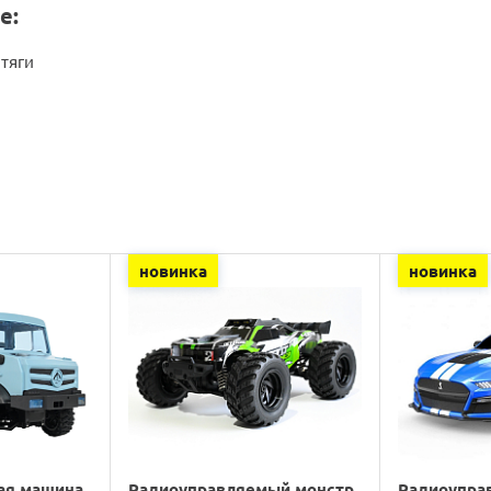
е:
тяги
новинка
новинка
ая машина
Радиоуправляемый монстр
Радиоупра