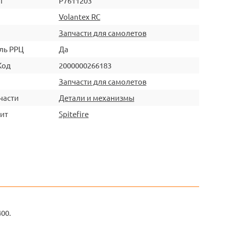
л
P7611203
Volantex RC
Запчасти для самолетов
ль РРЦ
Да
Код
2000000266183
Запчасти для самолетов
части
Детали и механизмы
ит
Spitefire
00.