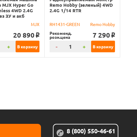
 MJX Hyper Go
Remo Hobby (зеленый) 4WD
hless 4WD 2.4G
2.4G 1/14 RTR
ез ЗУ и акб
MJX
RH1431-GREEN
Remo Hobby
Рекоменд.
20 890
7 290
o
o
розн.цена
+
-
+
В корзину
В корзину
8 (800) 550-46-61