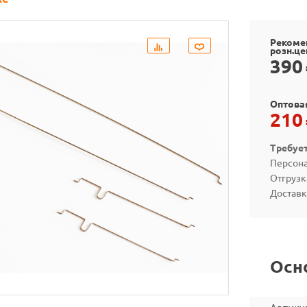
Рекоме
розн.це
390
Оптова
210
Требуе
Персона
Отгрузк
Доставк
Осн