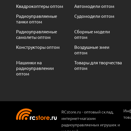
Квадрокоптеры оптом
Автомодели оптом
Радиоуправляемые
Судомодели оптом
танки оптом
Радиоуправляемые
Сборные модели
самолеты оптом
оптом
Конструкторы оптом
Воздушные змеи
оптом
Машинки на
Товары для творчества
радиоуправлении
оптом
оптом
Инф
RCstore.ru - оптовый склад,
тов
интернет-магазин
радиоуправляемых игрушек и