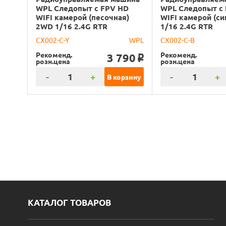
WPL Следопыт с FPV HD
WPL Следопыт с
WIFI камерой (песочная)
WIFI камерой (с
2WD 1/16 2.4G RTR
1/16 2.4G RTR
CX002-C-Y
WPL
CX002-C-B
Рекоменд.
Рекоменд.
3 790
o
розн.цена
розн.цена
-
+
-
+
В корзину
КАТАЛОГ ТОВАРОВ