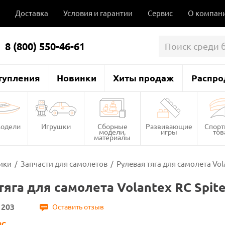
Доставка
Условия и гарантии
Сервис
О компан
8 (800) 550-46-61
тупления
Новинки
Хиты продаж
Распро
одели
Игрушки
Сборные
Развивающие
Спор
модели,
игры
то
материалы
ики
/
Запчасти для самолетов
/
Рулевая тяга для самолета Vola
тяга для самолета Volantex RC Spite
1203
Оставить отзыв
RC