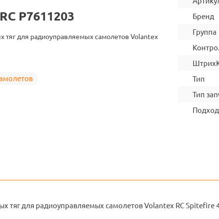
Артику
 RC P7611203
Бренд
Группа
х тяг для радиоуправляемых самолетов Volantex
Контро
Штрих
самолетов
Тип
Тип зап
Подход
х тяг для радиоуправляемых самолетов Volantex RC Spitefire 4