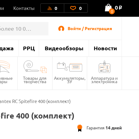
0
ии
Контакты
0
0
o
0
Войти / Регистрация
дажа
РРЦ
Видеообзоры
Новости
тивные
Товары для
Аккумуляторы,
Аппаратура и
вары
творчества
ЗУ
электроника
ntex RC Spitefire 400 (комплект)
fire 400 (комплект)
Гарантия
14 дней