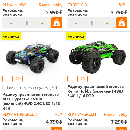
RH1411-NBG
Remo Hobby
CX002-C-B
WPL
Рекоменд.
Рекоменд.
5 990
3 790
o
o
розн.цена
розн.цена
-
+
-
+
новинка
новинка
Радиоуправляемый монстр
Запчасти и аксессуары (70)
Remo Hobby (зеленый) 4WD
Радиоуправляемый монстр
2.4G 1/14 RTR
MJX Hyper Go 16108
(зеленый) 4WD 2.4G LED 1/16
RTR
MJX-16108-GREEN
MJX
RH1431-GREEN
Remo Hobby
Рекоменд.
Рекоменд.
4 790
7 290
o
o
розн.цена
розн.цена