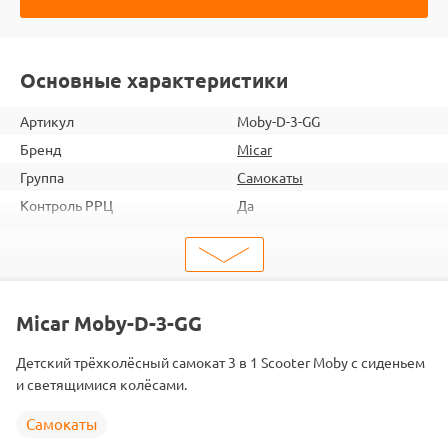
Основные характеристики
Артикул
Moby-D-3-GG
Бренд
Micar
Группа
Самокаты
Контроль РРЦ
Да
шт. в кор.
4
Вес коробки
19.5
Объем коробки
0.11
ШтрихКод
2000000061399
Micar Moby-D-3-GG
Тип
Самокаты
Детский трёхколёсный самокат 3 в 1 Scooter Moby с сиденьем
Вид
3-х колесные
и светящимися колёсами.
Серия
Детские
Самокаты