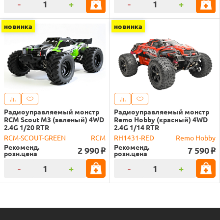
-
+
-
+
новинка
новинка
Радиоуправляемый монстр
Радиоуправляемый монстр
RCM Scout M3 (зеленый) 4WD
Remo Hobby (красный) 4WD
2.4G 1/20 RTR
2.4G 1/14 RTR
RCM-SCOUT-GREEN
RCM
RH1431-RED
Remo Hobby
Рекоменд.
Рекоменд.
2 990
7 590
o
o
розн.цена
розн.цена
-
+
-
+