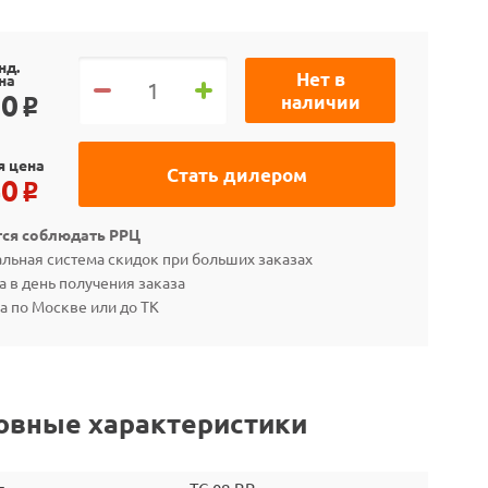
нд.
Нет в
на
90
наличии
o
я цена
Стать дилером
40
o
тся соблюдать РРЦ
льная система скидок при больших заказах
а в день получения заказа
а по Москве или до ТК
овные характеристики