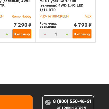
y (зеленый) 4WD
MJX Hyper Go 16108
RTR
(зеленый) 4WD 2.4G LED
1/16 RTR
EN
Remo Hobby
MJX-16108-GREEN
MJX
Рекоменд.
7 290
4 790
o
o
розн.цена
+
-
+
В корзину
В корзину
8 (800) 550-46-61
оптовый отдел