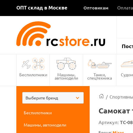
ОПТ склад в Москве
Оптовикам
Оплата
Пос
Беспилотники
Машины,
Танки,
Судом
автомодели
спецтехника
/
Спортивны
Выберите бренд
Самокат 
Беспилотники
Артикул:
ТС-08
Машины, автомодели
Бренд:
Micar