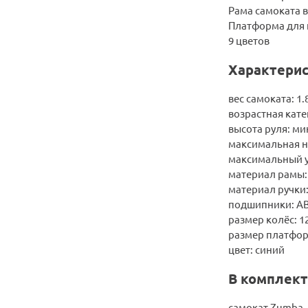
Рама самоката 
Платформа для 
9 цветов
Характерис
вес самоката: 1.8
возрастная катег
высота руля: ми
максимальная на
максимальный уг
материал рамы:
материал ручки
подшипники: AB
размер колёс: 1
размер платформ
цвет: синий
В комплект
самокат Zumba