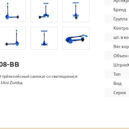
Артику
Бренд
Группа
Контро
шт. в ко
Вес ко
Объем 
-08-BB
Штрих
Тип
й трёхколёсный самокат со светящимися
 Mini Zumba.
Вид
Серия