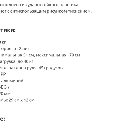
выполнена из ударостойкого пластика.
ног с антискользящим рисунком-тиснением.
тики:
 кг
ория: от 2 лет
нимальная 51 см, максимальная - 70 см
грузка: до 40 кг
ол наклона руля: 45 градусов
 PP
: алюминий
EC-7
20 мм
ы: 29 см x 12 см
е: