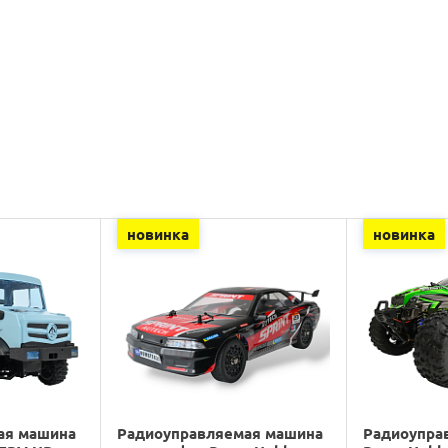
новинка
новинка
ая машина
Радиоуправляемая машина
Радиоупра