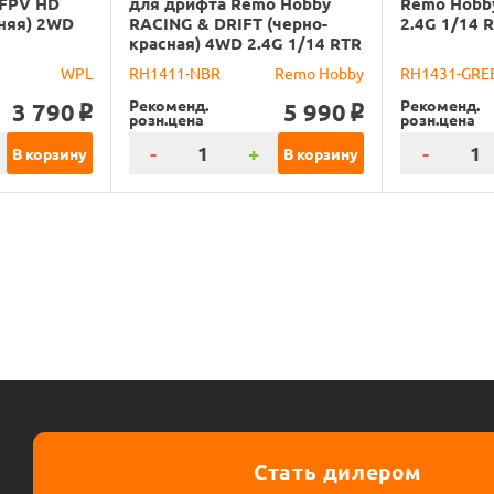
 FPV HD
для дрифта Remo Hobby
Remo Hobb
иняя) 2WD
RACING & DRIFT (черно-
2.4G 1/14 
красная) 4WD 2.4G 1/14 RTR
WPL
RH1411-NBR
Remo Hobby
RH1431-GRE
Рекоменд.
Рекоменд.
3 790
5 990
o
o
розн.цена
розн.цена
-
+
-
В корзину
В корзину
Стать дилером