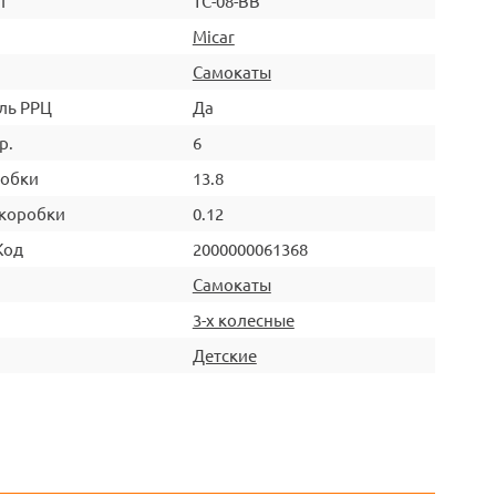
л
ТС-08-BB
Micar
Самокаты
ль РРЦ
Да
р.
6
робки
13.8
коробки
0.12
Код
2000000061368
Самокаты
3-х колесные
Детские