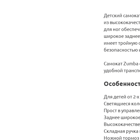
Детский самокат
из высококачес
для ног обеспеч
широкое заднее
имеет тройную ф
безопасностью 
Самокат Zumba 
удобной транспо
Особенност
Для детей от 2-х
Светящиеся колё
Прост в управле
Заднее широкое
Высококачестве
Складная ручка 
Ножной тормоз 