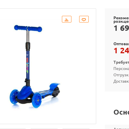
Рекоме
розн.це
1 6
Оптова
1 2
Требуе
Персона
Отгрузк
Доставк
Осн