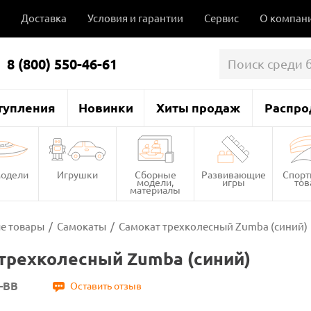
Доставка
Условия и гарантии
Сервис
О компан
8 (800) 550-46-61
тупления
Новинки
Хиты продаж
Распро
одели
Игрушки
Сборные
Развивающие
Спор
модели,
игры
то
материалы
е товары
/
Самокаты
/
Самокат трехколесный Zumba (синий)
трехколесный Zumba (синий)
-BB
Оставить отзыв