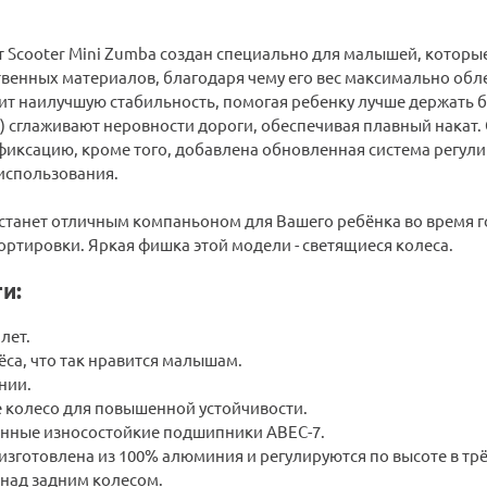
 Scooter Mini Zumba создан специально для малышей, которы
твенных материалов, благодаря чему его вес максимально обл
ит наилучшую стабильность, помогая ребенку лучше держать бал
) сглаживают неровности дороги, обеспечивая плавный накат.
иксацию, кроме того, добавлена обновленная система регулир
использования.
станет отличным компаньоном для Вашего ребёнка во время г
ртировки. Яркая фишка этой модели - светящиеся колеса.
и:
 лет.
са, что так нравится малышам.
нии.
 колесо для повышенной устойчивости.
нные износостойкие подшипники ABEC-7.
изготовлена из 100% алюминия и регулируются по высоте в тр
над задним колесом.