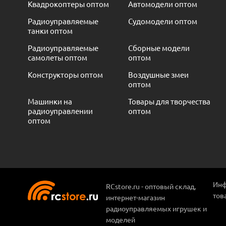
Квадрокоптеры оптом
Автомодели оптом
Радиоуправляемые
Судомодели оптом
танки оптом
Радиоуправляемые
Сборные модели
самолеты оптом
оптом
Конструкторы оптом
Воздушные змеи
оптом
Машинки на
Товары для творчества
радиоуправлении
оптом
оптом
Инф
RCstore.ru - оптовый склад,
тов
интернет-магазин
радиоуправляемых игрушек и
моделей