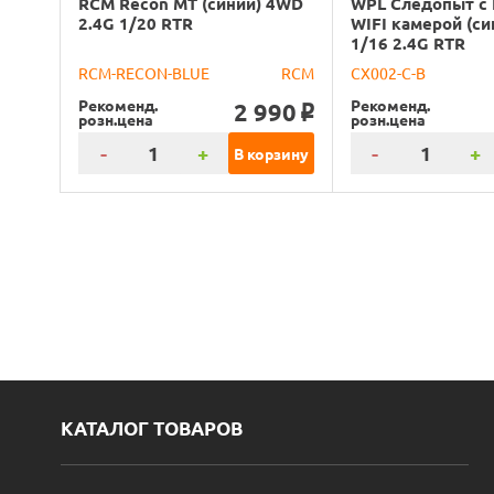
RCM Recon MT (синий) 4WD
WPL Следопыт с
2.4G 1/20 RTR
WIFI камерой (с
1/16 2.4G RTR
RCM-RECON-BLUE
RCM
CX002-C-B
Рекоменд.
Рекоменд.
2 990
o
розн.цена
розн.цена
-
+
-
+
В корзину
КАТАЛОГ ТОВАРОВ