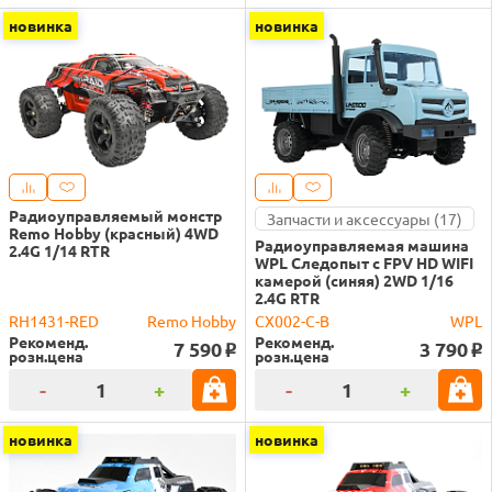
новинка
новинка
Радиоуправляемый монстр
Запчасти и аксессуары (17)
Remo Hobby (красный) 4WD
Радиоуправляемая машина
2.4G 1/14 RTR
WPL Следопыт с FPV HD WIFI
камерой (синяя) 2WD 1/16
2.4G RTR
RH1431-RED
Remo Hobby
CX002-C-B
WPL
Рекоменд.
Рекоменд.
7 590
3 790
o
o
розн.цена
розн.цена
-
+
-
+
новинка
новинка