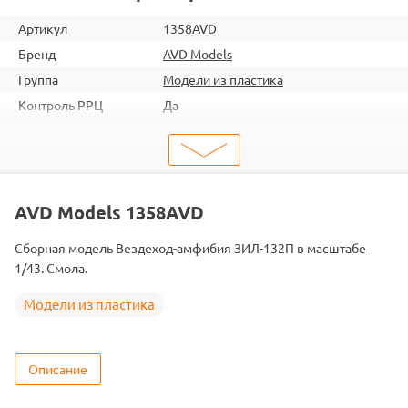
Артикул
1358AVD
Бренд
AVD Models
Группа
Модели из пластика
Контроль РРЦ
Да
ШтрихКод
2000000227825
Тип
Модели из пластика
Вид
Транспорт и бронетехника
Масштаб
1/43
AVD Models 1358AVD
Сборная модель Вездеход-амфибия ЗИЛ-132П в масштабе
1/43. Смола.
Модели из пластика
Описание