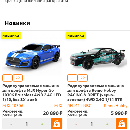
краска (при желании раскрасить)
Новинки
новинка
новинка
Радиоуправляемая машина
Радиоуправляемая машина
для дрифта MJX Hyper Go
для дрифта Remo Hobby
10306 Brushless 4WD 2.4G LED
RACING & DRIFT (черно-
1/10, без ЗУ и акб
зеленая) 4WD 2.4G 1/14 RTR
MJX-10306
MJX
RH1411-NBG
Remo Hobby
Рекоменд.
Рекоменд.
20 890
5 990
o
o
розн.цена
розн.цена
-
+
-
+