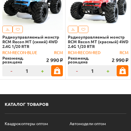
Радиоуправляемый монстр
Радиоуправляемый монстр
RCM Recon MT (синий) 4WD
RCM Recon MT (красный) 4WD
2.4G 1/20 RTR
2.4G 1/20 RTR
RCM-RECON-BLUE
RCM
RCM-RECON-RED
RCM
Рекоменд.
Рекоменд.
2 990
2 990
o
o
розн.цена
розн.цена
-
+
-
+
КАТАЛОГ ТОВАРОВ
Квадрокоптеры оптом
Автомодели оптом