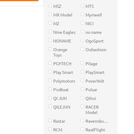
MSZ
MTS
MX Model
Myriwell
MZ
NICI
Nine Eagles
no name
NONAME
OgoSport
Orange
Oubaoloon
Toys
PGYTECH
Pilage
Play Smart
PlaySmart
Polymotors
PoverVolt
ProBoat
Pulsar
QI JUN
Qihui
QILEJUN
RACER
Model
Rastar
Ravensburger
RCM
RealFlight