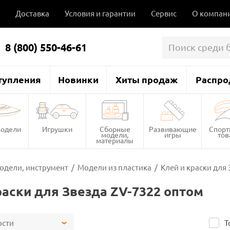
Доставка
Условия и гарантии
Сервис
О компан
8 (800) 550-46-61
тупления
Новинки
Хиты продаж
Распро
одели
Игрушки
Сборные
Развивающие
Спор
модели,
игры
то
материалы
одели, инструмент
/
Модели из пластика
/
Клей и краски для
раски для Звезда ZV-7322 оптом
ости
Т