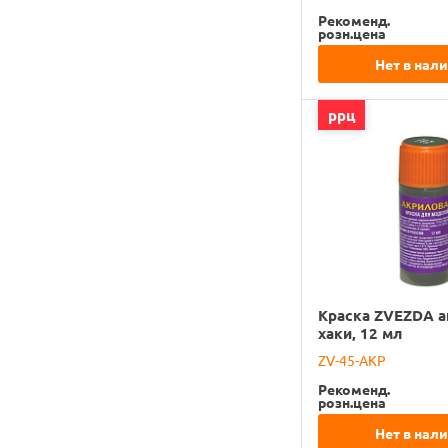
Рекоменд.
розн.цена
Нет в нал
ррц
Краска ZVEZDA а
хаки, 12 мл
ZV-45-АКР
Рекоменд.
розн.цена
Нет в нал