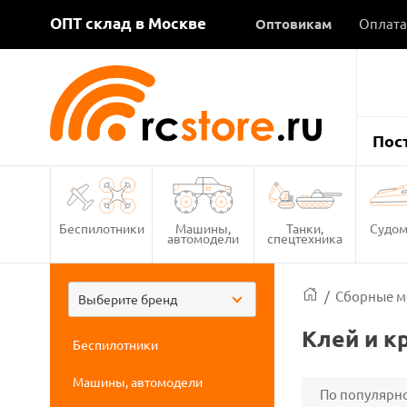
ОПТ склад в Москве
Оптовикам
Оплата
Пос
Беспилотники
Машины,
Танки,
Судом
автомодели
спецтехника
/
Сборные м
Выберите бренд
Клей и к
Беспилотники
Машины, автомодели
По популярн