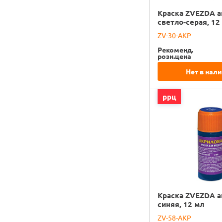
Краска ZVEZDA а
светло-серая, 12
ZV-30-АКР
Рекоменд.
розн.цена
Нет в нал
ррц
Краска ZVEZDA а
синяя, 12 мл
ZV-58-АКР