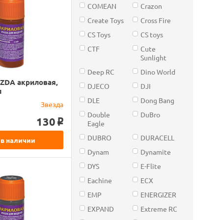
COMEAN
Crazon
Create Toys
Cross Fire
CS Toys
CS toys
CTF
Cute
Sunlight
Deep RC
Dino World
ZDA акриловая,
DJECO
DJI
л
DLE
Dong Bang
Звезда
Double
DuBro
130
o
Eagle
DUBRO
DURACELL
 в наличии
Dynam
Dynamite
DYS
E-Flite
Eachine
ECX
EMP
ENERGIZER
EXPAND
Extreme RC