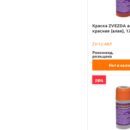
Краска ZVEZDA а
красная (алая), 1
ZV-12-АКР
Рекоменд.
розн.цена
Нет в нал
ррц