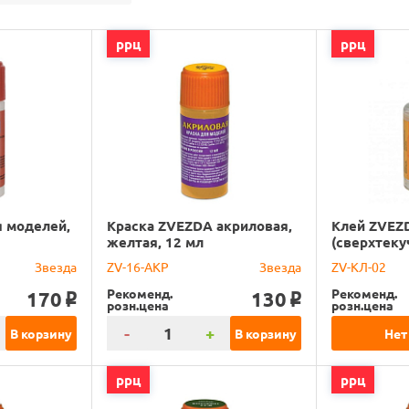
ррц
ррц
 моделей,
Краска ZVEZDA акриловая,
Клей ZVEZ
желтая, 12 мл
(сверхтеку
Звезда
ZV-16-АКР
Звезда
ZV-КЛ-02
Рекоменд.
Рекоменд.
170
130
o
o
розн.цена
розн.цена
-
+
В корзину
В корзину
Нет
ррц
ррц