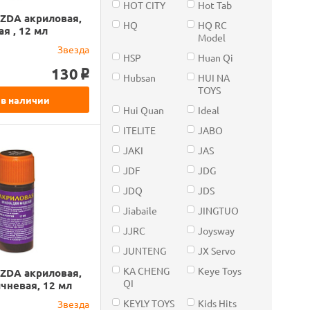
HOT CITY
Hot Tab
ZDA акриловая,
HQ
HQ RC
ая , 12 мл
Model
Звезда
HSP
Huan Qi
130
o
Hubsan
HUI NA
TOYS
 в наличии
Hui Quan
Ideal
ITELITE
JABO
JAKI
JAS
JDF
JDG
JDQ
JDS
Jiabaile
JINGTUO
JJRC
Joysway
JUNTENG
JX Servo
KA CHENG
Keye Toys
ZDA акриловая,
QI
чневая, 12 мл
KEYLY TOYS
Kids Hits
Звезда