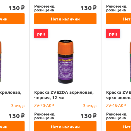
Рекоменд.
Рекоменд.
130
130
o
o
розн.цена
розн.цена
ичии
Нет в наличии
Нет
ррц
ррц
криловая,
Краска ZVEZDA акриловая,
Краска ZVE
черная, 12 мл
ярко-зелен
Звезда
ZV-20-АКР
Звезда
ZV-46-АКР
Рекоменд.
Рекоменд.
130
130
o
o
розн.цена
розн.цена
ичии
Нет в наличии
Нет