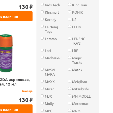
Kids Tech
King Tian
130
o
Kinsmart
KONIK
 в наличии
Korody
KS
Le Neng
LELIN
Toys
Lemmo
LENENG
TOYS
Losi
LRP
MadMaxRC
Magic
Tracks
MASAI
Matek
MARA
ZDA акриловая,
MAXX
Meiqibao
ая, 12 мл
Micar
Mitsubishi
Звезда
MJX
MN MODEL
130
o
Molly
Motormax
 в наличии
MPC
MRM