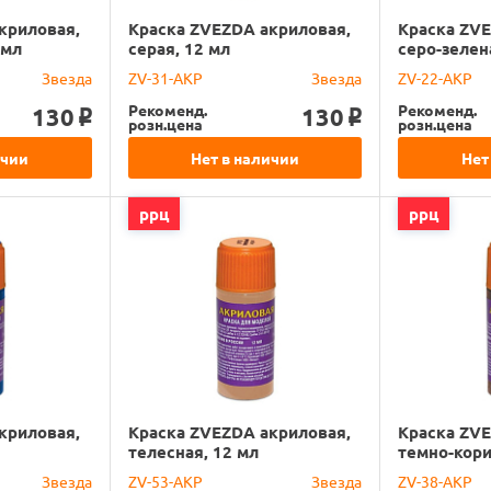
криловая,
Краска ZVEZDA акриловая,
Краска ZVE
 мл
серая, 12 мл
серо-зелен
Звезда
ZV-31-АКР
Звезда
ZV-22-АКР
Рекоменд.
Рекоменд.
130
130
o
o
розн.цена
розн.цена
ичии
Нет в наличии
Нет
ррц
ррц
криловая,
Краска ZVEZDA акриловая,
Краска ZVE
телесная, 12 мл
темно-кори
Звезда
ZV-53-АКР
Звезда
ZV-38-АКР