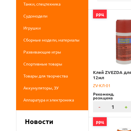
Танки, спецтехника
ррц
Судомодели
Игрушки
Сборные модели, материалы
Развивающие игры
Спортивные товары
Клей ZVEZDA для
Товары для творчества
12мл
ZV-КЛ-01
Аккумуляторы, ЗУ
Рекоменд.
розн.цена
Аппаратура и электроника
-
+
Новости
ррц