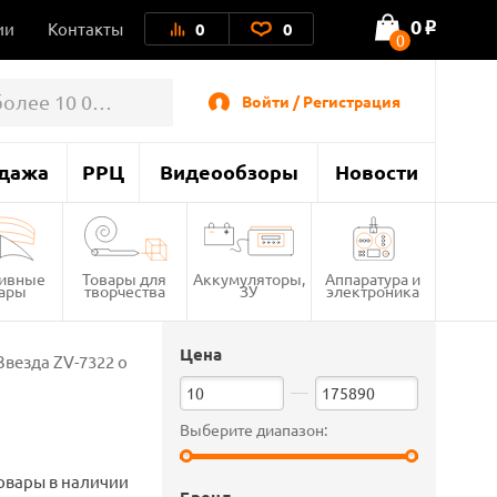
0
ии
Контакты
0
0
o
0
Войти / Регистрация
дажа
РРЦ
Видеообзоры
Новости
тивные
Товары для
Аккумуляторы,
Аппаратура и
вары
творчества
ЗУ
электроника
Цена
 Звезда ZV-7322 оптом
Выберите диапазон:
овары в наличии
Бренд