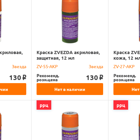
криловая,
Краска ZVEZDA акриловая,
Краска ZVE
защитная, 12 мл
кожа, 12 м
Звезда
ZV-55-АКР
Звезда
ZV-27-АКР
Рекоменд.
Рекоменд.
130
130
o
o
розн.цена
розн.цена
ичии
Нет в наличии
Нет
ррц
ррц