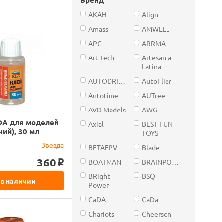
AKAH
Align
Amass
AMWELL
APC
ARRMA
Art Tech
Artesania
Latina
AUTODRIVE
AutoFlier
Autotime
AUTree
AVD Models
AWG
DA для моделей
Axial
BEST FUN
чий), 30 мл
TOYS
Звезда
BETAFPV
Blade
360
BOATMAN
BRAINPOWER
o
BRight
BSQ
 в наличии
Power
CaDA
CaDa
Chariots
Cheerson