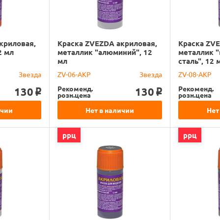
криловая,
Краска ZVEZDA акриловая,
Краска ZVE
2 мл
металлик "алюминий", 12
металлик 
мл
сталь", 12 
Звезда
ZV-06-АКР
Звезда
ZV-08-АКР
Рекоменд.
Рекоменд.
130
130
o
o
розн.цена
розн.цена
ичии
Нет в наличии
Нет
ррц
ррц