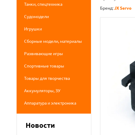
Танки, спецтехника
Бренд:
JX Servo
Судомодели
Игрушки
Сборные модели, материалы
Развивающие игры
Спортивные товары
Товары для творчества
Аккумуляторы, ЗУ
Аппаратура и электроника
Новости