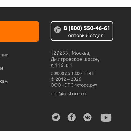
8 (800) 550-46-61
оптовый отдел
127253
,
Москва
,
ании
Дмитровское шоссе,
д.116, к.1
ты
с 09:00 до 18:00 ПН-ПТ
© 2012 – 2026
кам
ООО «ЭРСИсторе.ру»
opt@rcstore.ru