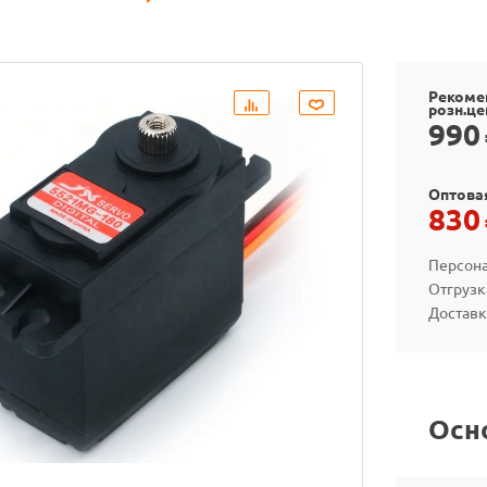
Рекоме
розн.це
990
Оптова
830
Персона
Отгрузк
Доставк
Осн