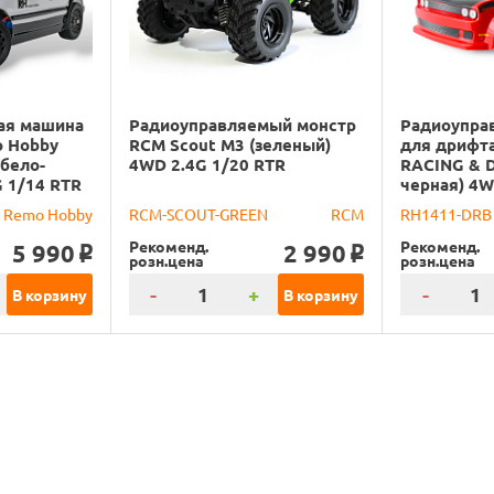
ая машина
Радиоуправляемый монстр
Радиоупра
o Hobby
RCM Scout M3 (зеленый)
для дрифт
(бело-
4WD 2.4G 1/20 RTR
RACING & D
G 1/14 RTR
черная) 4W
Remo Hobby
RCM-SCOUT-GREEN
RCM
RH1411-DRB
Рекоменд.
Рекоменд.
5 990
2 990
o
o
розн.цена
розн.цена
-
+
-
В корзину
В корзину