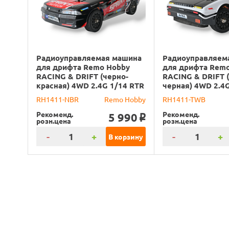
Радиоуправляемая машина
Радиоуправляем
для дрифта Remo Hobby
для дрифта Rem
RACING & DRIFT (черно-
RACING & DRIFT 
красная) 4WD 2.4G 1/14 RTR
черная) 4WD 2.4
RH1411-NBR
Remo Hobby
RH1411-TWB
Рекоменд.
Рекоменд.
5 990
o
розн.цена
розн.цена
-
+
-
+
В корзину