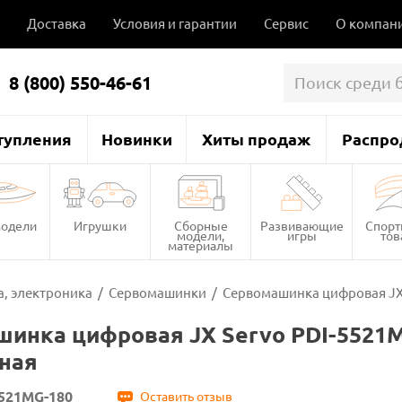
Доставка
Условия и гарантии
Сервис
О компан
8 (800) 550-46-61
тупления
Новинки
Хиты продаж
Распро
одели
Игрушки
Сборные
Развивающие
Спор
модели,
игры
то
материалы
, электроника
/
Сервомашинки
/
Сервомашинка цифровая JX S
инка цифровая JX Servo PDI-5521MG-
ная
5521MG-180
Оставить отзыв