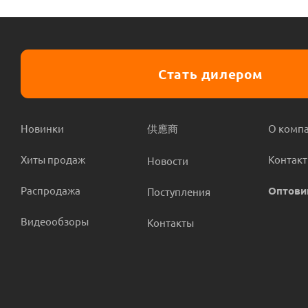
Стать дилером
Новинки
供應商
О комп
Хиты продаж
Контак
Новости
Распродажа
Оптови
Поступления
Видеообзоры
Контакты