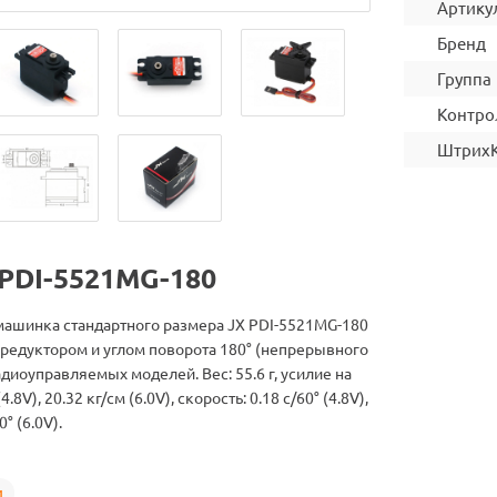
Артику
Бренд
Группа
Контро
Штрих
 PDI-5521MG-180
ашинка стандартного размера JX PDI-5521MG-180
редуктором и углом поворота 180° (непрерывного
диоуправляемых моделей. Вес: 55.6 г, усилие на
4.8V), 20.32 кг/см (6.0V), скорость: 0.18 с/60° (4.8V),
0° (6.0V).
и