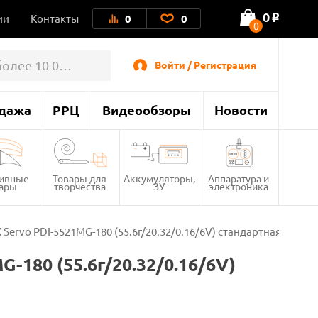
0
ии
Контакты
0
0
o
0
Войти / Регистрация
дажа
РРЦ
Видеообзоры
Новости
тивные
Товары для
Аккумуляторы,
Аппаратура и
вары
творчества
ЗУ
электроника
ervo PDI-5521MG-180 (55.6г/20.32/0.16/6V) стандартная
180 (55.6г/20.32/0.16/6V)