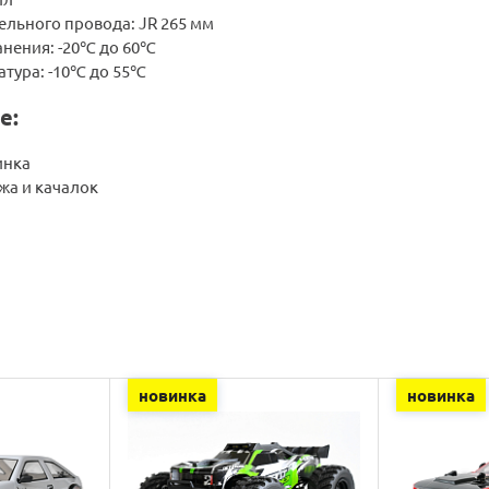
ельного провода: JR 265 мм
анения: -20℃ до 60℃
атура: -10℃ до 55℃
е:
инка
жа и качалок
новинка
новинка