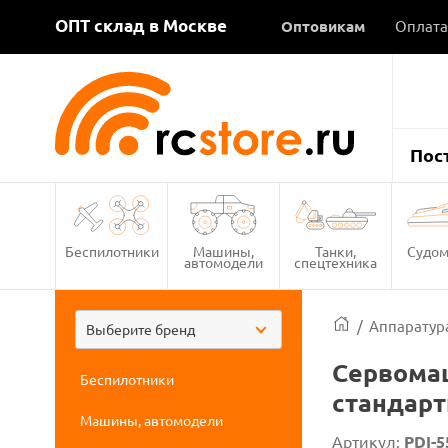
ОПТ склад в Москве
Оптовикам
Оплата
Пос
Беспилотники
Машины,
Танки,
Судом
автомодели
спецтехника
/
Аппаратура
Выберите бренд
Сервомаш
Беспилотники
стандарт
Машины, автомодели
Артикул:
PDI-