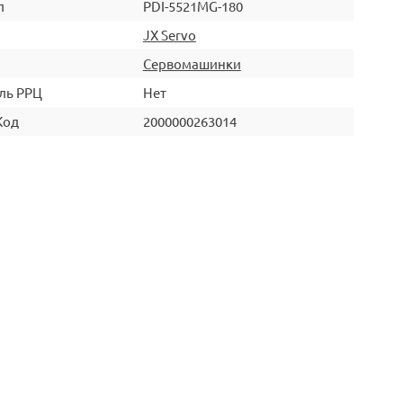
л
PDI-5521MG-180
JX Servo
Сервомашинки
ль РРЦ
Нет
Код
2000000263014