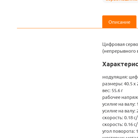
Описание
Цифровая серво
(непрерывного 
Характерис
модуляция: циф
размеры: 40.5 х 
вес: 55.6 г
рабочее напряжен
усилие на валу: 1
усилие на валу: 2
скорость: 0.18 с/
скорость: 0.16 с/
угол поворота: 
шестерни: мета