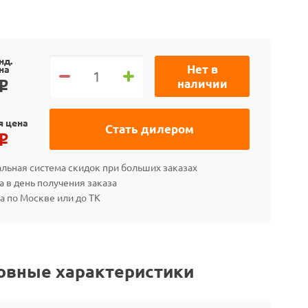
нд.
Нет в
на
наличии
o
я цена
Стать дилером
o
льная система скидок при больших заказах
а в день получения заказа
а по Москве или до ТК
овные характеристики