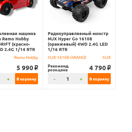
вляемая машина
Радиоуправляемый монстр
а Remo Hobby
MJX Hyper Go 16108
RIFT (красно-
(оранжевый) 4WD 2.4G LED
D 2.4G 1/14 RTR
1/16 RTR
Remo Hobby
MJX-16108-ORANGE
MJX
Рекоменд.
5 990
4 790
o
o
розн.цена
+
-
+
В корзину
В корзину