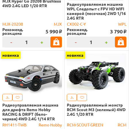
MJX Hyper Go 20208 Brushless
Радиоуправляемая машина
4WD 2.4G LED 1/20 RTR
WPL Следопыт с FPV HD WIFI
камерой (песочная) 2WD 1/16
2.4G RTR
MJX-20208
MJX
CX002-C-Y
WPL
Рекоменд.
Рекоменд.
5 990
3 790
o
o
розн.цена
розн.цена
-
+
-
+
новинка
новинка
Радиоуправляемая машина
Радиоуправляемый монстр
для дрифта Remo Hobby
RCM Scout M3 (зеленый) 4WD
RACING & DRIFT (бело-
2.4G 1/20 RTR
черная) 4WD 2.4G 1/14 RTR
RH1411-TWB
Remo Hobby
RCM-SCOUT-GREEN
RCM