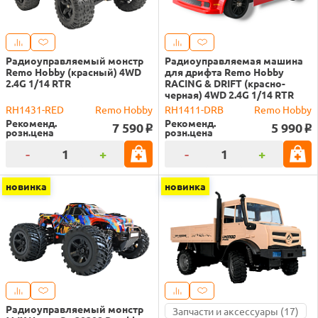
Радиоуправляемый монстр
Радиоуправляемая машина
Remo Hobby (красный) 4WD
для дрифта Remo Hobby
2.4G 1/14 RTR
RACING & DRIFT (красно-
черная) 4WD 2.4G 1/14 RTR
RH1431-RED
Remo Hobby
RH1411-DRB
Remo Hobby
Рекоменд.
Рекоменд.
7 590
5 990
o
o
розн.цена
розн.цена
-
+
-
+
новинка
новинка
Радиоуправляемый монстр
Запчасти и аксессуары (17)