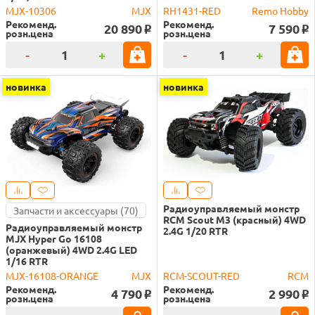
MJX-10306
MJX
RH1431-RED
Remo Hobby
Рекоменд.
Рекоменд.
20 890
7 590
o
o
розн.цена
розн.цена
-
+
-
+
новинка
новинка
Радиоуправляемый монстр
Запчасти и аксессуары (70)
RCM Scout M3 (красный) 4WD
Радиоуправляемый монстр
2.4G 1/20 RTR
MJX Hyper Go 16108
(оранжевый) 4WD 2.4G LED
1/16 RTR
MJX-16108-ORANGE
MJX
RCM-SCOUT-RED
RCM
Рекоменд.
Рекоменд.
4 790
2 990
o
o
розн.цена
розн.цена