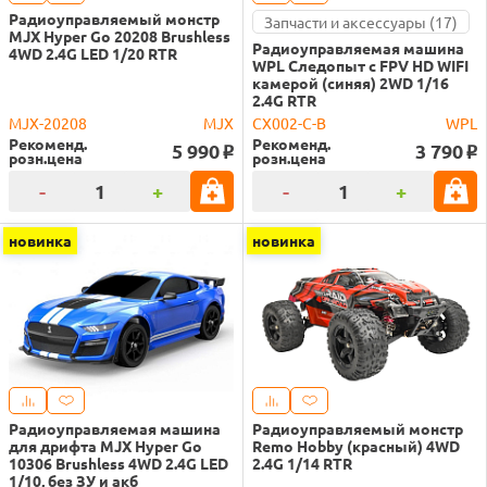
Радиоуправляемый монстр
Запчасти и аксессуары (17)
MJX Hyper Go 20208 Brushless
Радиоуправляемая машина
4WD 2.4G LED 1/20 RTR
WPL Следопыт с FPV HD WIFI
камерой (синяя) 2WD 1/16
2.4G RTR
MJX-20208
MJX
CX002-C-B
WPL
Рекоменд.
Рекоменд.
5 990
3 790
o
o
розн.цена
розн.цена
-
+
-
+
новинка
новинка
Радиоуправляемая машина
Радиоуправляемый монстр
для дрифта MJX Hyper Go
Remo Hobby (красный) 4WD
10306 Brushless 4WD 2.4G LED
2.4G 1/14 RTR
1/10, без ЗУ и акб